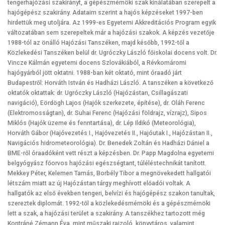
tengerhajózási szakirányt, a gépészmérnöki szak kínálatában szerepelt a
hajógépész szakirány. Adataim szerint a hajós képzéseket 1997-ben
hirdettük meg utoljára. Az 1999-es Egyetemi Akkreditációs Program egyik
változatában sem szerepeltek már a hajózási szakok. A képzés vezetője
1988-tól az önálló Hajózási Tanszéken, majd később, 1992-től a
Közlekedési Tanszéken belül dr. Ugróczky László főiskolai docens volt. Dr.
Vincze Kálmán egyetemi docens Szlovákiából, a Révkomáromi
hajógyárból jött oktatni. 1988-ban két oktató, mint óraadó járt
Budapestről: Horváth István és Hadházi László. A tanszéken a következő
oktatók oktattak: dr. Ugróczky László (Hajózástan, Csillagászati
navigáció), Eördögh Lajos (Hajók szerkezete, építése), dr. Oláh Ferenc
(Elektromosságtan), dr. Suhai Ferenc (Hajózási földrajz, vízrajz), Sipos
Miklós (Hajók üzeme és fenntartása), dr. Lép Ildikó (Meteorológia),
Horváth Gábor (Hajóvezetés I., Hajóvezetés II., Hajóutak I., Hajózástan II.,
Navigációs hidrometeorológia). Dr. Benedek Zoltán és Hadházi Dániel a
BME-ről óraadóként vett részt a képzésben. Dr. Papp Magdolna egyetemi
belgyógyász főorvos hajózási egészségtant, túléléstechnikát tanított.
Mekkey Péter, Kelemen Tamás, Borbély Tibor a megnövekedett hallgatói
létszám miatt az új Hajózástan tárgy meghívott előadói voltak. A
hallgatók az első években tengeri, belvízi és hajógépész szakon tanultak,
szereztek diplomát. 1992-től a közlekedésmérnöki és a gépészmérnöki
lett a szak, a hajózási terület a szakirány. A tanszékhez tartozott még
Kontráné Zémann Éva, mint műszaki rajzoló, könyvtáros, valamint