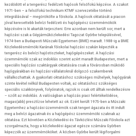
kezdődött el a tengerész fedélzeti hajósok felsőfokú képzése. A szakot
1971-ben – a felsőfokú technikum KTMF szervezetébe történő
integrálásával – megörökölte a főiskola. A hajósok oktatását a piacon
jóval keresettebb belvízi fedélzeti és hajógépész üzemmérnökök
képzésére is ki akarták terjeszteni. Erre azonban nem került sor, mert a
hajózási szak a Gépjárműközlekedési Tagozat Győrbe településével,
1974-ben a Budapesti Műszaki Egyetemen (BME) maradt. 1988-ig a BME
Közlekedésmérnöki Karának főiskolai hajózási szakán képezték a
tengerész és belvízi hajóstiszteket, hajógépészeket. A hajózási
üzemmérnöki szak az indoklás szerint azért maradt Budapesten, mert a
speciális hajózási szaktárgyak oktatására csak a fővárosban működő
hajógyárakban és hajózási vállalatoknál dolgozó szakemberek
vállalkozhattak. A gyakorlati oktatáshoz szükséges műhelyek, hajógyárak
szinte kivétel nélkül Budapesten voltak, az oktatáshoz szükséges
speciális szakkönyvek, folyóiratok, rajzok is csak ott álltak rendelkezésre
– szólt az indoklás. A valóságban a hajózás piaci felértékelődése,
magas(abb) presztízse lehetett az ok. Ezért került 1975-ben a Műszaki
Egyetemhez a hajózási üzemmérnök szak tengeri ágazata és itt indult
meg a belvízi ágazatnak és a hajógépész üzemmérnöki szaknak az
oktatása. Ezt követően a Közlekedési és Távközlési Műszaki Főiskola azt
szorgalmazta, hogy a közlekedési ágazat egésze számára Győrben
képezzék az üzemmérnököket. A közben Győrbe került légiforgalmi