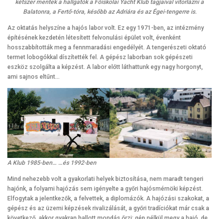
kétszer mentek a hallgatók a Főiskolai Yacht Klub tagjaival vitorlázni a
Balatonra, a Fertő-tóra, később az Adriára és az Égei-tengerre is.
Az oktatás helyszíne a hajós labor volt. Ez egy 1971-ben, az intézmény
építésének kezdetén létesített felvonulási épület volt, évenként
hosszabbították meg a fennmaradási engedélyét. A tengerészeti oktató
termet lobogókkal díszítették fel. A gépész laborban sok gépészeti
eszköz szolgálta a képzést. A labor előtt láthattunk egy nagy horgonyt,
ami sajnos eltűnt…
A Klub 1985-ben… …és 1992-ben
Mind nehezebb volt a gyakorlati helyek biztosítása, nem maradt tengeri
hajónk, a folyami hajózás sem igényelte a győri hajósmérnöki képzést.
Elfogytak a jelentkezők, a felvettek, a diplomázók. A hajózási szakokat, a
gépész és az üzemi képzések rivalizálását, a győri tradíciókat már csak a
következő, akkor gyakran hallott mondás őrzi: gép nélkül megy a hajó, de