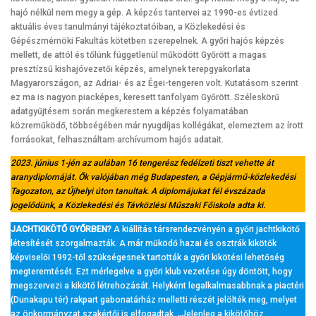
hajó nélkül nem megy a gép. A képzés tantervei az 1990-es évtized
aktuális éves tanulmányi tájékoztatóiban, a Közlekedési és
Gépészmérnöki Fakultás kötetben szerepelnek. A győri hajós képzés
mellett, de attól és tőlünk függetlenül működött Győrött a magas
presztízsű kishajóvezetői képzés, amelynek terepgyakorlata
Magyarországon, az Adriai- és az Égei-tengeren volt. Kutatásom szerint
ez ma is nagyon piacképes, keresett tanfolyam Győrött. Széleskörű
adatgyűjtésem során megkerestem a képzés folyamatában
közreműködő, többségében már nyugdíjas kollégákat, elemeztem az írott
forrásokat, felhasználtam archívumom hajós adatait.
2023. június 1-jén az aulában 16 tengerész fedélzeti tiszt vehette át
aranydiplomáját. Ők valójában még Budapesten, a Gépjármű-közlekedési
Tagozaton, az Újhelyi úton tanultak. A diplomájukat fél évszázada
jogelődünk, a Közlekedési és Távközlési Műszaki Főiskola adta ki.
JACHTKIKÖTŐ GYŐRBEN?
A kiállítás társrendezvényén a győri jachtkikötő
létesítését szorgalmazták. A már működő hazai és osztrák kikötők
képviselői 1992-től szükségesnek tartották a győri kikötési lehetőség
megteremtését. Ezt mérlegelve a győri klub vezetése úgy döntött, hogy
megszervezi a kikötő létrehozását. Helyként legalkalmasabbnak a piactéri
(Dunakapu tér) rakpart gabonatárház melletti részét jelölték meg, melyet
az önkormányzat szakértői is elfogadtak. „Jelenleg a kikötőhöz