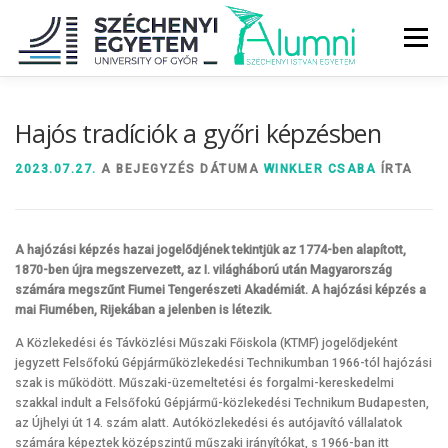
Tovább
a
Menü
tartalomhoz
RÓLUNK
ALUMNI KÖZÖSSÉG
HÍREK
MÉDIA
Hajós tradíciók a győri képzésben
2023.07.27.
A BEJEGYZÉS DÁTUMA
WINKLER CSABA
ÍRTA
DIPLOMAÁTADÓ
DIPLOMÁN TÚL
A hajózási képzés hazai jogelődjének tekintjük az 1774-ben alapított,
SZOLGÁLTATÁSOK
ÉVFOLYAMOK
1870-ben újra megszervezett, az I. világháború után Magyarország
számára megszűnt Fiumei Tengerészeti Akadémiát. A hajózási képzés a
mai Fiumében, Rijekában a jelenben is létezik.
A Közlekedési és Távközlési Műszaki Főiskola (KTMF) jogelődjeként
jegyzett Felsőfokú Gépjárműközlekedési Technikumban 1966-tól hajózási
szak is működött. Műszaki-üzemeltetési és forgalmi-kereskedelmi
szakkal indult a Felsőfokú Gépjármű-közlekedési Technikum Budapesten,
az Újhelyi út 14. szám alatt. Autóközlekedési és autójavító vállalatok
számára képeztek középszintű műszaki irányítókat, s 1966-ban itt