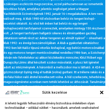
szükséges eszközök megszerzése, ezzel párhuzamosan az ismertetők
készítése folyik, amelyhez jelentős segítséget jelent a Magyar
Yachtkikötők Szövetségének 1992. január 16-i megalakulása. A terv nem
valósult meg. A klub 1990-től elsősorban belvízi és tengeri kishajó-
vezetést oktatott. Az első két évben hat belvízi és egy tengeri
kishajóvezetői tanfolyamot szerveztek, amelyeken mintegy 150 résztvevő
volt. „A tengeri tanfolyam hallgatói sikeres és élményekben gazdag
oktatáson vettek részt az Adriai-tengeren az elmúlt nyáron” – olvasható a
klub 1992- es évvégi beszámolójában. A klub a gyakorlati oktatáshoz
1992-ben két Kalóz típusú vitorlás kishajóval, egy belvízi motorcsónakkal
és egy motoros tengeri mentőcsónakkal rendelkez1986-ban, a Széchenyi
István név felvételekor az akkori közlekedési miniszter, Klézl Róbert egy
Dunajszky Lőrinc által készített szobor másolatát, s plusz két ígéretet
adott az intézménynek. A háromból a mellszobor ma is látható. A 424-es
gőzmozdonyt Győrig még el tudták (volna) gurítani. Itt a trélerre rakás és a
révfalui hídon való átvitel következett volna. A híd szerkezete, teherbírása,
magasságméretei azonban nem tették lehetővé az áthozását. Tanulmányi
vagy klub hajó? Ez is 1986- ban kezdődött. A hajós képzés gyakorlati
terepe mellett a hallgatói „A” klub kiterjesztéseként került elő a balatoni
Sütik kezelése
hajó, a vízibusz Aranypartra hozása. Attól kezdve évekig a Mosoni-Duna
túl alacsony, vagy túl magas vízállása gátolta a hajó Győrbe úsztatását.
A lehető legjobb felhasználói élmény biztosítása érdekében olyan
Jelentős ellenzői köre is volt a mozdony és a hajó ide kerülésének. A
technológiákat – például sütiket – használunk, amelyek segítségével