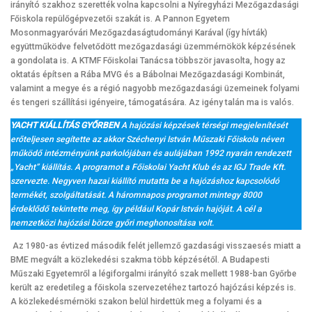
irányító szakhoz szerették volna kapcsolni a Nyíregyházi Mezőgazdasági
Főiskola repülőgépvezetői szakát is. A Pannon Egyetem
Mosonmagyaróvári Mezőgazdaságtudományi Karával (így hívták)
együttműködve felvetődött mezőgazdasági üzemmérnökök képzésének
a gondolata is. A KTMF Főiskolai Tanácsa többször javasolta, hogy az
oktatás építsen a Rába MVG és a Bábolnai Mezőgazdasági Kombinát,
valamint a megye és a régió nagyobb mezőgazdasági üzemeinek folyami
és tengeri szállítási igényeire, támogatására. Az igény talán ma is valós.
YACHT KIÁLLÍTÁS GYŐRBEN
A hajózási képzések térségi megjelenítését
erőteljesen segítette az akkor Széchenyi István Műszaki Főiskola néven
működő intézményünk parkolójában és aulájában 1992 nyarán rendezett
„Yacht” kiállítás. A programot a Főiskolai Yacht Klub és az IGJ Trade Kft.
szervezte. Negyven hazai kiállító mutatta be a hajózáshoz kapcsolódó
termékét, szolgáltatását. A háromnapos programot mintegy 8000
érdeklődő tekintette meg, így például Kopár István hajóját. A cél a
nemzetközi hajózási börze győri meghonosítása volt.
Az 1980-as évtized második felét jellemző gazdasági visszaesés miatt a
BME megvált a közlekedési szakma több képzésétől. A Budapesti
Műszaki Egyetemről a légiforgalmi irányító szak mellett 1988-ban Győrbe
került az eredetileg a főiskola szervezetéhez tartozó hajózási képzés is.
A közlekedésmérnöki szakon belül hirdettük meg a folyami és a