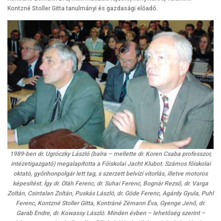
Kontzné Stoller Gitta tanulmányi és gazdasági előadó.
1989-ben dr. Ugróczky László (balra – mellette dr. Koren Csaba professzor,
intézetigazgató) megalapította a Főiskolai Jacht Klubot. Számos főiskolai
oktató, győrihonpolgár lett tag, s szerzett belvízi vitorlás, illetve motoros
képesítést. Így dr. Oláh Ferenc, dr. Suhai Ferenc, Bognár Rezső, dr. Varga
Zoltán, Csintalan Zoltán, Puskás László, dr. Göde Ferenc, Agárdy Gyula, Puhl
Ferenc, Kontzné Stoller Gitta, Kontráné Zémann Éva, Gyenge Jenő, dr.
Garab Endre, dr. Kowassy László. Minden évben – lehetőség szerint –