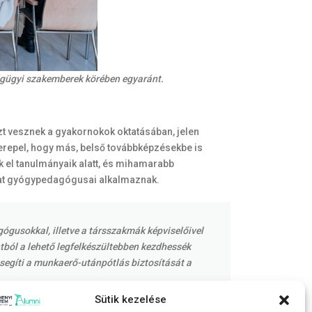
ségügyi szakemberek körében egyaránt.
zt vesznek a gyakornokok oktatásában, jelen
zerepel, hogy más, belső továbbképzésekbe is
k el tanulmányaik alatt, és mihamarabb
ózat gyógypedagógusai alkalmaznak.
ógusokkal, illetve a társszakmák képviselőivel
tból a lehető legfelkészültebben kezdhessék
segíti a munkaerő-utánpótlás biztosítását a
Sütik kezelése