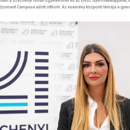
giben a Széchenyi István Egyetemmel és az ENSZ Gyermekalapjával,
zsment Campusa adott otthont. Az esemény központi témája a gyerme