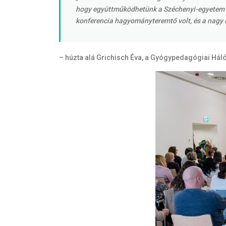
hogy együttműködhetünk a Széchenyi-egyetem g
konferencia hagyományteremtő volt, és a nagy ér
– húzta alá Grichisch Éva, a Gyógypedagógiai Hál