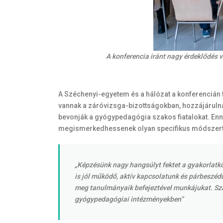
A konferencia iránt nagy érdeklődés 
A Széchenyi-egyetem és a hálózat a konferencián 
vannak a záróvizsga-bizottságokban, hozzájárulnak
bevonják a gyógypedagógia szakos fiatalokat. Ennek
megismerkedhessenek olyan specifikus módszertan
„Képzésünk nagy hangsúlyt fektet a gyakorlatkö
is jól működő, aktív kapcsolatunk és párbeszéd
meg tanulmányaik befejeztével munkájukat. Szak
gyógypedagógiai intézményekben”