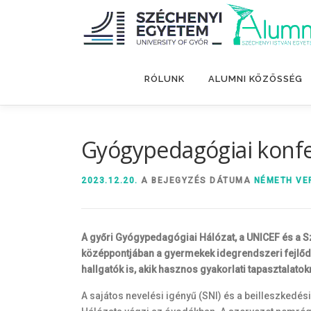
Tovább
a
tartalomhoz
RÓLUNK
ALUMNI KÖZÖSSÉG
Gyógypedagógiai konfe
2023.12.20.
A BEJEGYZÉS DÁTUMA
NÉMETH VE
A győri Gyógypedagógiai Hálózat, a UNICEF és a 
középpontjában a gyermekek idegrendszeri fejlőd
hallgatók is, akik hasznos gyakorlati tapasztalatokr
A sajátos nevelési igényű (SNI) és a beilleszked