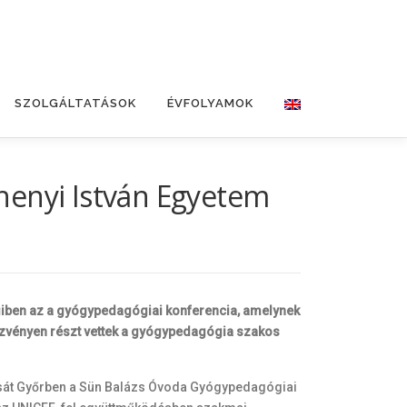
SZOLGÁLTATÁSOK
ÉVFOLYAMOK
henyi István Egyetem
giben az a gyógypedagógiai konferencia, amelynek
ezvényen részt vettek a gyógypedagógia szakos
tását Győrben a Sün Balázs Óvoda Gyógypedagógiai