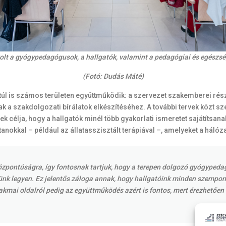
volt a gyógypedagógusok, a hallgatók, valamint a pedagógiai és egész
(Fotó: Dudás Máté)
túl is számos területen együttműködik: a szervezet szakemberei rés
 a szakdolgozati bírálatok elkészítéséhez. A további tervek közt s
 célja, hogy a hallgatók minél több gyakorlati ismeretet sajátítsana
okkal – például az állatasszisztált terápiával –, amelyeket a hál
zpontúságra, így fontosnak tartjuk, hogy a terepen dolgozó gyógypedag
ünk legyen. Ez jelentős záloga annak, hogy hallgatóink minden szempon
mai oldalról pedig az együttműködés azért is fontos, mert érezhetően 