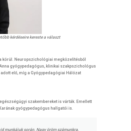
őbb kérdéseire kereste a választ
a körül. Neuropszichológiai megközelítésből
ó Anna gyógypedagógus, klinikai szakpszichológus
 adott elő, míg a Gyógypedagógiai Hálózat
gészségügyi szakembereket is várták. Emellett
arának gyógypedagógus hallgatói is.
majd munkájuk során. Nagy öröm számunkra,