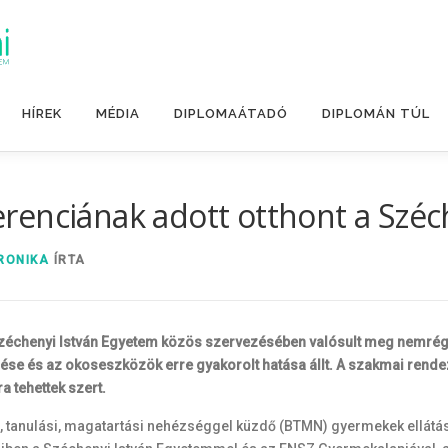
HÍREK
MÉDIA
DIPLOMAÁTADÓ
DIPLOMÁN TÚL
renciának adott otthont a Széc
RONIKA
ÍRTA
Széchenyi István Egyetem közös szervezésében valósult meg nemré
ése és az okoseszközök erre gyakorolt hatása állt. A szakmai rend
a tehettek szert.
ési, tanulási, magatartási nehézséggel küzdő (BTMN) gyermekek ellá