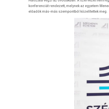
Hálózata végzi az óvodákban. A szervezet nemré
konferenciát rendezett, melynek az egyetem Mened
előadók más-más szempontból közelítettek meg.