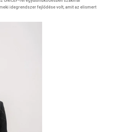
 az UNICEF-fel együttműködésben szakmai
ki idegrendszer fejlődése volt, amit az elismert