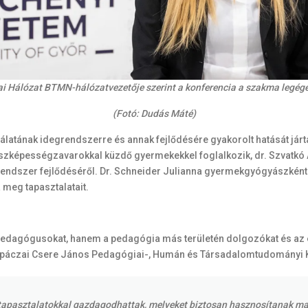
i Hálózat BTMN-hálózatvezetője szerint a konferencia a szakma legéget
(Fotó: Dudás Máté)
atának idegrendszerre és annak fejlődésére gyakorolt hatását járt
 részképességzavarokkal küzdő gyermekekkel foglalkozik, dr. Szvatk
rendszer fejlődéséről. Dr. Schneider Julianna gyermekgyógyászként
 meg tapasztalatait.
edagógusokat, hanem a pedagógia más területén dolgozókat és az e
Apáczai Csere János Pedagógiai-, Humán és Társadalomtudományi K
ai tapasztalatokkal gazdagodhattak, melyeket biztosan hasznosítanak 