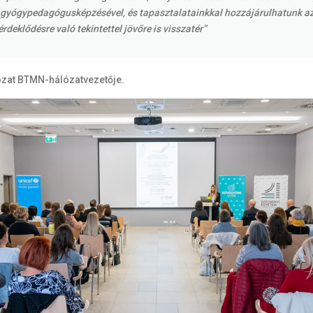
yógypedagógusképzésével, és tapasztalatainkkal hozzájárulhatunk az 
deklődésre való tekintettel jövőre is visszatér”
ózat BTMN-hálózatvezetője.