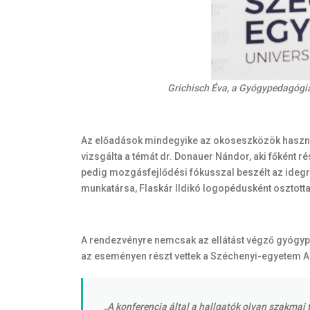
Grichisch Éva, a Gyógypedagógia
Az előadások mindegyike az okoseszközök használ
vizsgálta a témát dr. Donauer Nándor, aki főként
pedig mozgásfejlődési fókusszal beszélt az ideg
munkatársa, Flaskár Ildikó logopédusként osztotta
A rendezvényre nemcsak az ellátást végző gyógyp
az eseményen részt vettek a Széchenyi-egyetem 
„A konferencia által a hallgatók olyan szakm