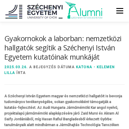
Tovább
a
Menü
tartalomhoz
RÓLUNK
ALUMNI KÖZÖSSÉG
HÍREK
MÉDIA
Gyakornokok a laborban: nemzetközi
hallgatók segítik a Széchenyi István
Egyetem kutatóinak munkáját
DIPLOMAÁTADÓ
DIPLOMÁN TÚL
2025.03.26.
A BEJEGYZÉS DÁTUMA
KATONA - KELEMEN
LILLA
ÍRTA
SZOLGÁLTATÁSOK
ÉVFOLYAMOK
A Széchenyi István Egyetem magyar és nemzetközi hallgatóit is bevonja
tudományos tevékenységébe, sokan gyakornokként támogatják a
kutatás-fejlesztést. Az Audi Hungaria Járműmérnöki Kar angol nyelvű,
projektalapú járműmérnöki alapképzésére járó Zaid Mursi és Akram Al
Saify Jordániából, míg Hasan Rafiul Bangladesből érkezett Győrbe:
tanulmányaik alatt mindhárman a Járműhajtás Technológia Tanszéken