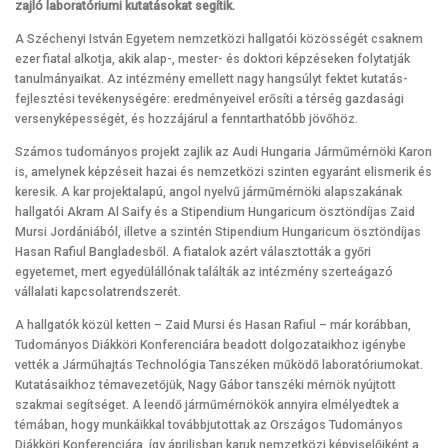
zajló laboratóriumi kutatásokat segítik.
A Széchenyi István Egyetem nemzetközi hallgatói közösségét csaknem
ezer fiatal alkotja, akik alap-, mester- és doktori képzéseken folytatják
tanulmányaikat. Az intézmény emellett nagy hangsúlyt fektet kutatás-
fejlesztési tevékenységére: eredményeivel erősíti a térség gazdasági
versenyképességét, és hozzájárul a fenntarthatóbb jövőhöz.
Számos tudományos projekt zajlik az Audi Hungaria Járműmérnöki Karon
is, amelynek képzéseit hazai és nemzetközi szinten egyaránt elismerik és
keresik. A kar projektalapú, angol nyelvű járműmérnöki alapszakának
hallgatói Akram Al Saify és a Stipendium Hungaricum ösztöndíjas Zaid
Mursi Jordániából, illetve a szintén Stipendium Hungaricum ösztöndíjas
Hasan Rafiul Bangladesből. A fiatalok azért választották a győri
egyetemet, mert egyedülállónak találták az intézmény szerteágazó
vállalati kapcsolatrendszerét.
A hallgatók közül ketten – Zaid Mursi és Hasan Rafiul – már korábban,
Tudományos Diákköri Konferenciára beadott dolgozataikhoz igénybe
vették a Járműhajtás Technológia Tanszéken működő laboratóriumokat.
Kutatásaikhoz témavezetőjük, Nagy Gábor tanszéki mérnök nyújtott
szakmai segítséget. A leendő járműmérnökök annyira elmélyedtek a
témában, hogy munkáikkal továbbjutottak az Országos Tudományos
Diákköri Konferenciára, így áprilisban karuk nemzetközi képviselőiként a