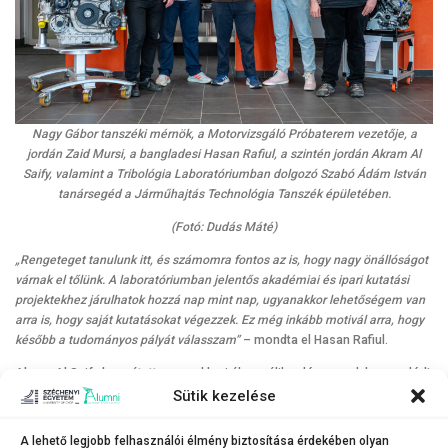
Nagy Gábor tanszéki mérnök, a Motorvizsgáló Próbaterem vezetője, a
jordán Zaid Mursi, a bangladesi Hasan Rafiul, a szintén jordán Akram Al
Saify, valamint a Tribológia Laboratóriumban dolgozó Szabó Ádám István
tanársegéd a Járműhajtás Technológia Tanszék épületében.
(Fotó: Dudás Máté)
„Rengeteget tanulunk itt, és számomra fontos az is, hogy nagy önállóságot
várnak el tőlünk. A laboratóriumban jelentős akadémiai és ipari kutatási
projektekhez járulhatok hozzá nap mint nap, ugyanakkor lehetőségem van
arra is, hogy saját kutatásokat végezzek. Ez még inkább motivál arra, hogy
később a tudományos pályát válasszam”
– mondta el Hasan Rafiul.
Akram Al Saify hozzátette: gyerekkori álma válik valóra azzal, hogy valódi
járműipari projektekkel foglalkozhat, ugyanis gyakornoki feladataik közé
Sütik kezelése
tartozik például belső égésű motorok különböző üzemanyagok hatására
változó teljesítményének és károsanyag-kibocsátásának megfigyelése.
A lehető legjobb felhasználói élmény biztosítása érdekében olyan