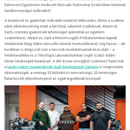
Debreceni Egyetemen rendezett Műszaki Tudományi Szekcióban tehetnek
tanúbizonyságot tudásukról.
A kutatások és gyakorlati órák alatt mutatott lelkesedés, illetve a szakma
iránti elkötelezettség miatt a két fiatal, valamint szaktársuk, Akram Al
Saify számára gyakornoki lehetőséget ajánlottak az egyetem
szakemberei. Akram és Zaid a Motorvizsgáló Próbateremben kaptak
feladatokat Nagy Gábor tanszéki mérnök mentorálásával, míg Hasan – aki
korábban is dolgozott már a tanszék munkatársainak keze alatt – a
Felületanalitika és a Tribológia Laboratóriumban segíti Szabó Ádám
István tanársegéd kutatásait. A dél-ázsiai országból származó fiatal már
a
tavaly nyáron megrendezett Audi Development Campen
is megmutatta
rátermettségét: a mintegy 20 különböző nemzetiségű, 35 tehetséges
fiatal között teljesítményével az egyik legjobbnak bizonyult.