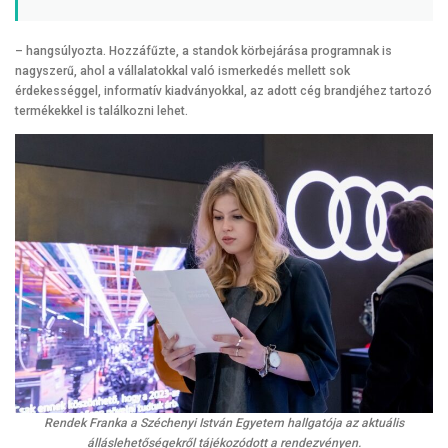
– hangsúlyozta. Hozzáfűzte, a standok körbejárása programnak is
nagyszerű, ahol a vállalatokkal való ismerkedés mellett sok
érdekességgel, informatív kiadványokkal, az adott cég brandjéhez tartozó
termékekkel is találkozni lehet.
Rendek Franka a Széchenyi István Egyetem hallgatója az aktuális
álláslehetőségekről tájékozódott a rendezvényen.