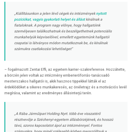
„Kiállításunkon a jelen lévő cégek és intézmények
nyitott
pozíciókat, vagyis gyakorlati helyet és állást
kínálnak a
fiataloknak. A program nagy előnye, hogy hallgatóink
személyesen találkozhatnak és beszélgethetnek potenciális
munkahelyük képviselőivel, emellett egyetemünk hallgatói
csapatai is látványos módon mutatkoznak be, és kínálnak
számukra csatlakozási lehetőséget”
– fogalmazott
Zentai Effi, az egyetem karrier-szakreferense. Hozzátette,
a börzén jelen voltak az intézmény emberierőforrás-tanácsadó
mesterszakos hallgatói is, akik hasznos tippekkel látták el az
érdeklődőket a sikeres munkakeresés, az önéletrajz és a motivációs levél
megírása, valamint az eredményes állásinterjú terén.
„A Rába Járműipari Holding Nyrt. több éve visszatérő
résztvevője a Széchenyi-egyetem állásbörzéjének, és hosszú
távú, szoros kapcsolatot ápol az intézménnyel. Fontos
számunkra, hogy minél szélesebb körben megszólítsuk a