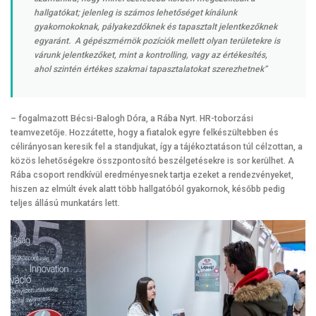
hallgatókat; jelenleg is számos lehetőséget kínálunk
gyakornokoknak, pályakezdőknek és tapasztalt jelentkezőknek
egyaránt. A gépészmérnök pozíciók mellett olyan területekre is
várunk jelentkezőket, mint a kontrolling, vagy az értékesítés,
ahol szintén értékes szakmai tapasztalatokat szerezhetnek”
– fogalmazott Bécsi-Balogh Dóra, a Rába Nyrt. HR-toborzási
teamvezetője. Hozzátette, hogy a fiatalok egyre felkészültebben és
célirányosan keresik fel a standjukat, így a tájékoztatáson túl célzottan, a
közös lehetőségekre összpontosító beszélgetésekre is sor kerülhet. A
Rába csoport rendkívül eredményesnek tartja ezeket a rendezvényeket,
hiszen az elmúlt évek alatt több hallgatóból gyakornok, később pedig
teljes állású munkatárs lett.