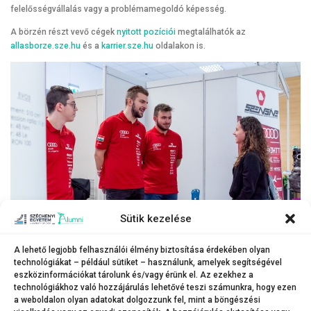
felelősségvállalás vagy a problémamegoldó képesség.
A börzén részt vevő cégek
nyitott pozíciói
megtalálhatók az
allasborze.sze.hu
és a
karrier.sze.hu
oldalakon is.
Sütik kezelése
A lehető legjobb felhasználói élmény biztosítása érdekében olyan
technológiákat – például sütiket – használunk, amelyek segítségével
Sellei Bálint Bendegúz, a SZEngine tagja (középen) a hallgatói csapat
eszközinformációkat tárolunk és/vagy érünk el. Az ezekhez a
működését mutatta be az érdeklődőknek.
technológiákhoz való hozzájárulás lehetővé teszi számunkra, hogy ezen
(Fotó: Adorján András)
a weboldalon olyan adatokat dolgozzunk fel, mint a böngészési