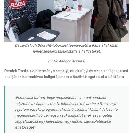
Bécsi-Balogh Dóra HR-toborzási teamvezető a Rába által kínált
lehetőségekről tájékoztatta a hallgatókat.
(Fotó: Adorján András)
Rendek Franka az intézmény személyi, munkaügyi és szociális igazgatási
szakjának harmadéves hallgatója nem először látogatott el a kiállításra.
„Fontosnak tartom, hogy megismerjem a munkaerőpiac
helyzetét, az éppen aktuális lehetőségeket, amire a Széchenyi-
egyetem ezzel a programmal kitűnő alkalmat kínál. A félévente
megrendezett börze nagyon sok hallgatót ér el, és rengeteg
céggel biztosít egy helyszínen, egy időben kapcsolatépítési
lehetőséget”