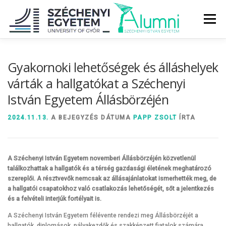
Tovább
a
Menü
tartalomhoz
RÓLUNK
ALUMNI KÖZÖSSÉG
HÍREK
MÉDIA
Gyakornoki lehetőségek és álláshelyek
várták a hallgatókat a Széchenyi
István Egyetem Állásbörzéjén
DIPLOMAÁTADÓ
DIPLOMÁN TÚL
2024.11.13.
A BEJEGYZÉS DÁTUMA
PAPP ZSOLT
ÍRTA
SZOLGÁLTATÁSOK
ÉVFOLYAMOK
A Széchenyi István Egyetem novemberi Állásbörzéjén közvetlenül
találkozhattak a hallgatók és a térség gazdasági életének meghatározó
szereplői. A résztvevők nemcsak az állásajánlatokat ismerhették meg, de
a hallgatói csapatokhoz való csatlakozás lehetőségét, sőt a jelentkezés
és a felvételi interjúk fortélyait is.
A Széchenyi István Egyetem félévente rendezi meg Állásbörzéjét a
hallgatók, diplomások, pályakezdők és szakképzett fiatalok számára,