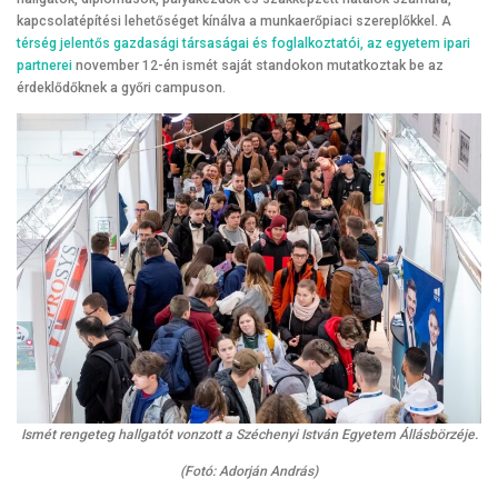
kapcsolatépítési lehetőséget kínálva a munkaerőpiaci szereplőkkel. A
térség jelentős gazdasági társaságai és foglalkoztatói, az egyetem ipari
partnerei
november 12-én ismét saját standokon mutatkoztak be az
érdeklődőknek a győri campuson.
Ismét rengeteg hallgatót vonzott a Széchenyi István Egyetem Állásbörzéje.
(Fotó: Adorján András)