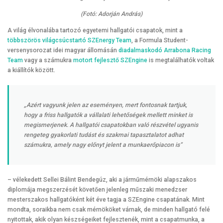
(Fotó: Adorján András)
A világ élvonalába tartozó egyetemi hallgatói csapatok, mint a
többszörös világcsúcstartó SZEnergy Team
, a Formula Student-
versenysorozat idei magyar állomásán
diadalmaskodó Arrabona Racing
Team
vagy a számukra
motort fejlesztő SZEngine
is megtalálhatók voltak
a kiállítók között.
„Azért vagyunk jelen az eseményen, mert fontosnak tartjuk,
hogy a friss hallgatók a vállalati lehetőségek mellett minket is
megismerjenek. A hallgatói csapatokban való részvétel ugyanis
rengeteg gyakorlati tudást és szakmai tapasztalatot adhat
számukra, amely nagy előnyt jelent a munkaerőpiacon is”
– vélekedett Sellei Bálint Bendegúz, aki a járműmérnöki alapszakos
diplomája megszerzését követően jelenleg műszaki menedzser
mesterszakos hallgatóként két éve tagja a SZEngine csapatának. Mint
mondta, soraikba nem csak mérnököket várnak, de minden hallgató felé
nyitottak, akik olyan készségeiket fejlesztenék, mint a csapatmunka, a