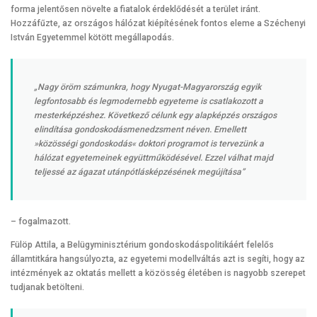
forma jelentősen növelte a fiatalok érdeklődését a terület iránt.
Hozzáfűzte, az országos hálózat kiépítésének fontos eleme a Széchenyi
István Egyetemmel kötött megállapodás.
„Nagy öröm számunkra, hogy Nyugat-Magyarország egyik
legfontosabb és legmodernebb egyeteme is csatlakozott a
mesterképzéshez. Következő célunk egy alapképzés országos
elindítása gondoskodásmenedzsment néven. Emellett
»közösségi gondoskodás« doktori programot is tervezünk a
hálózat egyetemeinek együttműködésével. Ezzel válhat majd
teljessé az ágazat utánpótlásképzésének megújítása”
– fogalmazott.
Fülöp Attila, a Belügyminisztérium gondoskodáspolitikáért felelős
államtitkára hangsúlyozta, az egyetemi modellváltás azt is segíti, hogy az
intézmények az oktatás mellett a közösség életében is nagyobb szerepet
tudjanak betölteni.