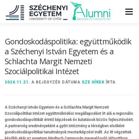
Tovább
a
Menü
tartalomhoz
RÓLUNK
ALUMNI KÖZÖSSÉG
HÍREK
MÉDIA
Gondoskodáspolitika: együttműködik
a Széchenyi István Egyetem és a
Schlachta Margit Nemzeti
DIPLOMAÁTADÓ
DIPLOMÁN TÚL
Szociálpolitikai Intézet
SZOLGÁLTATÁSOK
ÉVFOLYAMOK
2024.11.21.
A BEJEGYZÉS DÁTUMA
SZE HÍREK
ÍRTA
A Széchenyi István Egyetem és a Schlachta Margit Nemzeti
Szociálpolitikai Intézet együttműködési megállapodást írt alá a regionális
gondoskodáspolitikát érintő képzések és kutatások közös fejlesztéséért.
A partnerség eredményeként a győri intézmény a térségben elsőként
gondoskodáspolitikai tanulmányok mesterképzést indít. Az itt végzettek
később akár az egyetem Medtech Campusán megvalósuló idősotthon