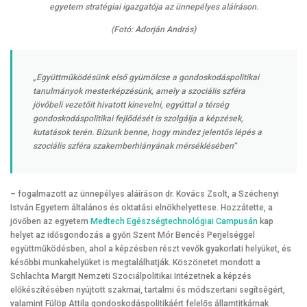
egyetem stratégiai igazgatója az ünnepélyes aláíráson.
(Fotó: Adorján András)
„Együttműködésünk első gyümölcse a gondoskodáspolitikai
tanulmányok mesterképzésünk, amely a szociális szféra
jövőbeli vezetőit hivatott kinevelni, egyúttal a térség
gondoskodáspolitikai fejlődését is szolgálja a képzések,
kutatások terén. Bízunk benne, hogy mindez jelentős lépés a
szociális szféra szakemberhiányának mérséklésében”
– fogalmazott az ünnepélyes aláíráson dr. Kovács Zsolt, a Széchenyi
István Egyetem általános és oktatási elnökhelyettese. Hozzátette, a
jövőben az egyetem
Medtech Egészségtechnológiai Campusán
kap
helyet az idősgondozás a győri Szent Mór Bencés Perjelséggel
együttműködésben, ahol a képzésben részt vevők gyakorlati helyüket, és
későbbi munkahelyüket is megtalálhatják. Köszönetet mondott a
Schlachta Margit Nemzeti Szociálpolitikai Intézetnek a képzés
előkészítésében nyújtott szakmai, tartalmi és módszertani segítségért,
valamint Fülöp Attila gondoskodáspolitikáért felelős államtitkárnak