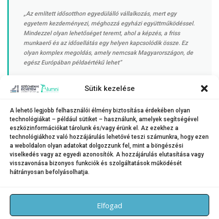
„Az említett idősotthon egyedülálló vállalkozás, mert egy
egyetem kezdeményezi, méghozzá egyházi együttműködéssel.
Mindezzel olyan lehetőséget teremt, ahol a képzés, a friss
munkaerő és az idősellátás egy helyen kapcsolódik össze. Ez
olyan komplex megoldás, amely nemcsak Magyarországon, de
egész Európában példaértékű lehet”
Sütik kezelése
– húzta alá. Megjegyezte, fontos az infrastrukturális fejlesztés, de
legalább ilyen lényeges a szakképzett munkaerő biztosítása is, akik
A lehető legjobb felhasználói élmény biztosítása érdekében olyan
magas színvonalon tudják működtetni ezeket az ellátásokat.
„A
technológiákat – például sütiket – használunk, amelyek segítségével
Széchenyi-egyetem olyan lendületes intézmény, amely hatékonyan járulhat
eszközinformációkat tárolunk és/vagy érünk el. Az ezekhez a
hozzá ezen szakmák vonzóvá tételéhez a fiatalok számára”
– mondta
technológiákhoz való hozzájárulás lehetővé teszi számunkra, hogy ezen
a weboldalon olyan adatokat dolgozzunk fel, mint a böngészési
végül az államtitkár.
viselkedés vagy az egyedi azonosítók. A hozzájárulás elutasítása vagy
visszavonása bizonyos funkciók és szolgáltatások működését
hátrányosan befolyásolhatja.
KATEGÓRIA:
HÍREK
Elfogad