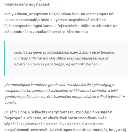
törekvéseik támogatásáért.
Király Adrienn, az egyetem tulajdonában lévő Uni-Medicampus Kft.
szakmai tanácsadója kitért a Győrben megvalósuló MedTech
Egészségtechnológiai Campus fejlesztésére, különös tekintettel az
idősgondozásra vonatkozó tervekre. Mint mondta,
jelentős az igény az idősellátásra, ezért a Zrínyi utcai területen
mintegy 140-150 fős idősotthon megvalósítását tervezi az
egyetem a bencés perjelséggel együttműködésben.
„Partnerségünk keretében gondozási, szakápolási és egészségügyi
szolgáltatásokat szeretnénk biztosítani az időskorúak számára, a lelki
gondozás pedig a bencés értékszemlélet integrációjával válhat teljessé”
–
sorolta.
Dr. Tóth Tibor, a Schlachta Margit Nemzeti Szociálpolitikai Intézet
főigazgatója kifejtette, az elmúlt évek hazai szociálismunkás-
képzésének jelentkezési adatait látva kezdték el az oktatás
megújításának tervezését. Az első tapasztalatok azt mutatják, hogy az új