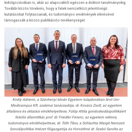
kidolgozásában is, akár az alapszaktól egészen a doktori tanulmányokig.
További közös törekvés, hogy a felek nemzetközi jelentőségű
kutatásokat folytassanak, és tudományos eredmények elérésével
támogassák a közös publikációs tevékenységet.
Király Adrienn, a Széchenyi István Egyetem tulajdonában lévő Uni-
Medicampus Kft. szakmai tanácsadója, dr. Kovács Zsolt, az egyetem
általános és oktatási elnökhelyettese, Fülöp Attila gondoskodáspolitikáért
felelős államtitkár, prof. dr. Friedler Ferenc, az egyetem rektora,
tudományos elnökhelyettese, dr. Tóth Tibor, a Schlachta Margit Nemzeti
Szociálpolitikai Intézet főigazgatója és Horváthné dr. Szabó Sarolta az