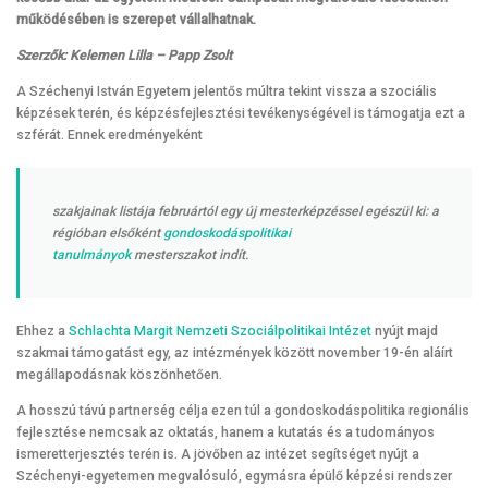
működésében is szerepet vállalhatnak.
Szerzők: Kelemen Lilla – Papp Zsolt
A Széchenyi István Egyetem jelentős múltra tekint vissza a szociális
képzések terén, és képzésfejlesztési tevékenységével is támogatja ezt a
szférát. Ennek eredményeként
szakjainak listája februártól egy új mesterképzéssel egészül ki: a
régióban elsőként
gondoskodáspolitikai
tanulmányok
mesterszakot indít.
Ehhez a
Schlachta Margit Nemzeti Szociálpolitikai Intézet
nyújt majd
szakmai támogatást egy, az intézmények között november 19-én aláírt
megállapodásnak köszönhetően.
A hosszú távú partnerség célja ezen túl a gondoskodáspolitika regionális
fejlesztése nemcsak az oktatás, hanem a kutatás és a tudományos
ismeretterjesztés terén is. A jövőben az intézet segítséget nyújt a
Széchenyi-egyetemen megvalósuló, egymásra épülő képzési rendszer