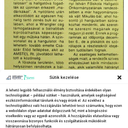
Sütik kezelése
A lehető legjobb felhasználói élmény biztosítása érdekében olyan
technológiákat – például sütiket – használunk, amelyek segítségével
eszközinformációkat tárolunk és/vagy érünk el. Az ezekhez a
technológiákhoz való hozzájárulás lehetővé teszi számunkra, hogy ezen
Győri Studium c. főiskolai lap ( 1997 )
a weboldalon olyan adatokat dolgozzunk fel, mint a böngészési
viselkedés vagy az egyedi azonosítók. A hozzájárulás elutasítása vagy
visszavonása bizonyos funkciók és szolgáltatások működését
hátrányosan befolyásolhatja.