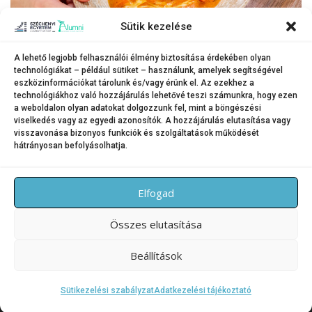
Sütik kezelése
A lehető legjobb felhasználói élmény biztosítása érdekében olyan
technológiákat – például sütiket – használunk, amelyek segítségével
Az étteremben kapható hagyományos indiai csirke is grillezve, gazdag
eszközinformációkat tárolunk és/vagy érünk el. Az ezekhez a
vajas szószban.
technológiákhoz való hozzájárulás lehetővé teszi számunkra, hogy ezen
a weboldalon olyan adatokat dolgozzunk fel, mint a böngészési
(Fotó: Adorján András)
viselkedés vagy az egyedi azonosítók. A hozzájárulás elutasítása vagy
visszavonása bizonyos funkciók és szolgáltatások működését
hátrányosan befolyásolhatja.
KATEGÓRIA:
HÍREK
Elfogad
Összes elutasítása
Beállítások
Copyright © 2026 SZE Alumni – Széchenyi István Egyetem
–
OnePress
téma FameThemes által
Sütikezelési szabályzat
Adatkezelési tájékoztató