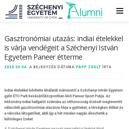
Tovább
a
Menü
tartalomhoz
RÓLUNK
ALUMNI KÖZÖSSÉG
HÍREK
MÉDIA
Gasztronómiai utazás: indiai ételekkel
is várja vendégeit a Széchenyi István
Egyetem Paneer étterme
DIPLOMAÁTADÓ
DIPLOMÁN TÚL
2025.03.06.
A BEJEGYZÉS DÁTUMA
PAPP ZSOLT
ÍRTA
SZOLGÁLTATÁSOK
ÉVFOLYAMOK
Indiai ételekkel bővítette kínálatát márciustól a Széchenyi István Egyetem
győri ETO Park bevásárlóközpontban lévő Paneer Sport Pubja. Az
intézmény indiai hallgatói számára az otthonosság érzését megteremtő
választék gasztronómiai utazásra hívja a győrieket, a térségben élőket és
a városba látogatókat, akik így a hét minden napján élvezhetik a
különleges ízeket.
A Széchenyi István Egyetem pezsgő nemzetközi légkört kínál