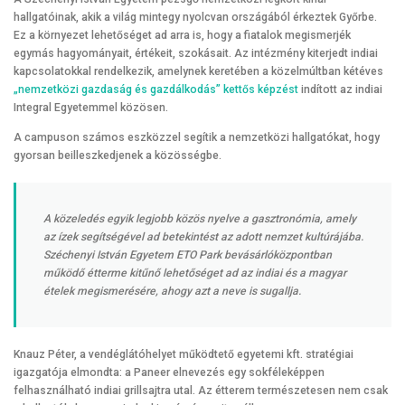
hallgatóinak, akik a világ mintegy nyolcvan országából érkeztek Győrbe.
Ez a környezet lehetőséget ad arra is, hogy a fiatalok megismerjék
egymás hagyományait, értékeit, szokásait. Az intézmény kiterjedt indiai
kapcsolatokkal rendelkezik, amelynek keretében a közelmúltban kétéves
„nemzetközi gazdaság és gazdálkodás” kettős képzést
indított az indiai
Integral Egyetemmel közösen.
A campuson számos eszközzel segítik a nemzetközi hallgatókat, hogy
gyorsan beilleszkedjenek a közösségbe.
A közeledés egyik legjobb közös nyelve a gasztronómia, amely
az ízek segítségével ad betekintést az adott nemzet kultúrájába.
Széchenyi István Egyetem ETO Park bevásárlóközpontban
működő étterme kitűnő lehetőséget ad az indiai és a magyar
ételek megismerésére, ahogy azt a neve is sugallja.
Knauz Péter, a vendéglátóhelyet működtető egyetemi kft. stratégiai
igazgatója elmondta: a Paneer elnevezés egy sokféleképpen
felhasználható indiai grillsajtra utal. Az étterem természetesen nem csak