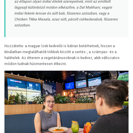
az étlapon olyan indiai ételek szerepelnek, mint az említett
lágysajt különböző módon elkészítve, a Dal Makhani, vagyis
indiai fekete lencse és sült bab, fűszeres szószban, vagy a
Chicken Tikka Masala, azaz sült, pácolt csirkedarabok, fűszeres
szószban.
Hozzátette: a magyar ízek kedvelői is bátran betérhetnek, hiszen a
kínálatban megtalálhatók többek között a sertés-, a szárnyas- és a
halételek. Az étterem a vegetáriánusoknak is kedvez, akik változatos
módon tudnak húsmentesen étkezni.