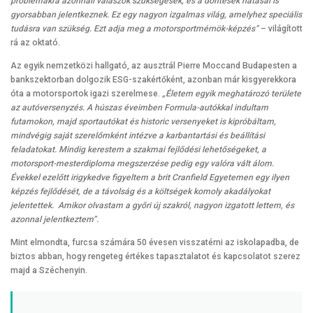
problémákra azonnali válaszok szükségesek, és a döntések hatásai is
gyorsabban jelentkeznek. Ez egy nagyon izgalmas világ, amelyhez speciális
tudásra van szükség. Ezt adja meg a motorsportmérnök-képzés”
– világított
rá az oktató.
Az egyik nemzetközi hallgató, az ausztrál Pierre Moccand Budapesten a
bankszektorban dolgozik ESG-szakértőként, azonban már kisgyerekkora
óta a motorsportok igazi szerelmese.
„Életem egyik meghatározó területe
az autóversenyzés. A húszas éveimben Formula-autókkal indultam
futamokon, majd sportautókat és historic versenyeket is kipróbáltam,
mindvégig saját szerelőmként intézve a karbantartási és beállítási
feladatokat. Mindig kerestem a szakmai fejlődési lehetőségeket, a
motorsport-mesterdiploma megszerzése pedig egy valóra vált álom.
Évekkel ezelőtt irigykedve figyeltem a brit Cranfield Egyetemen egy ilyen
képzés fejlődését, de a távolság és a költségek komoly akadályokat
jelentettek. Amikor olvastam a győri új szakról, nagyon izgatott lettem, és
azonnal jelentkeztem”.
Mint elmondta, furcsa számára 50 évesen visszatérni az iskolapadba, de
biztos abban, hogy rengeteg értékes tapasztalatot és kapcsolatot szerez
majd a Széchenyin.