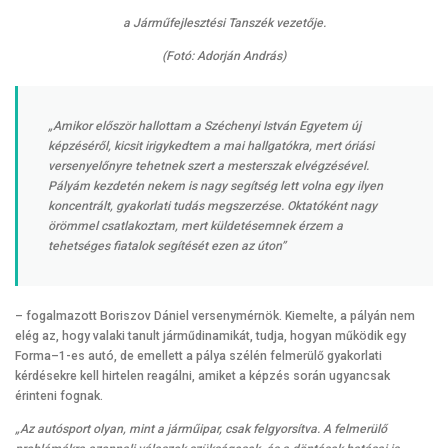
a Járműfejlesztési Tanszék vezetője.
(Fotó: Adorján András)
„Amikor először hallottam a Széchenyi István Egyetem új
képzéséről, kicsit irigykedtem a mai hallgatókra, mert óriási
versenyelőnyre tehetnek szert a mesterszak elvégzésével.
Pályám kezdetén nekem is nagy segítség lett volna egy ilyen
koncentrált, gyakorlati tudás megszerzése. Oktatóként nagy
örömmel csatlakoztam, mert küldetésemnek érzem a
tehetséges fiatalok segítését ezen az úton”
– fogalmazott Boriszov Dániel versenymérnök. Kiemelte, a pályán nem
elég az, hogy valaki tanult járműdinamikát, tudja, hogyan működik egy
Forma–1-es autó, de emellett a pálya szélén felmerülő gyakorlati
kérdésekre kell hirtelen reagálni, amiket a képzés során ugyancsak
érinteni fognak.
„Az autósport olyan, mint a járműipar, csak felgyorsítva. A felmerülő