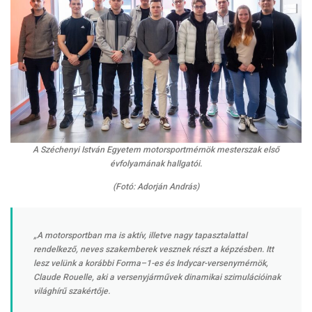
A Széchenyi István Egyetem motorsportmérnök mesterszak első
évfolyamának hallgatói.
(Fotó: Adorján András)
„A motorsportban ma is aktív, illetve nagy tapasztalattal
rendelkező, neves szakemberek vesznek részt a képzésben. Itt
lesz velünk a korábbi Forma–1-es és Indycar-versenymérnök,
Claude Rouelle, aki a versenyjárművek dinamikai szimulációinak
világhírű szakértője.