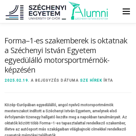
Tovább
a
Menü
tartalomhoz
RÓLUNK
ALUMNI KÖZÖSSÉG
HÍREK
MÉDIA
Forma–1-es szakemberek is oktatnak
a Széchenyi István Egyetem
egyedülálló motorsportmérnök-
DIPLOMAÁTADÓ
DIPLOMÁN TÚL
képzésén
SZOLGÁLTATÁSOK
ÉVFOLYAMOK
2025.02.19.
A BEJEGYZÉS DÁTUMA
SZE HÍREK
ÍRTA
Közép-Európában egyedülálló, angol nyelvű motorsportmérnök
mesterszakot indított a Széchenyi István Egyetem, amelynek első
évfolyamán tizenegy hallgató kezdte meg a napokban tanulmányait. Az
oktatók között több Forma–1-es tapasztalattal rendelkező szakember,
illetve az autósport más szakágaiban világbajnoki címekkel rendelkező
csapatok mérnökei találhatók.