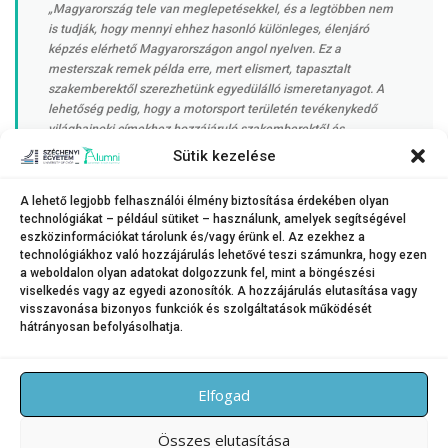
„Magyarország tele van meglepetésekkel, és a legtöbben nem
is tudják, hogy mennyi ehhez hasonló különleges, élenjáró
képzés elérhető Magyarországon angol nyelven. Ez a
mesterszak remek példa erre, mert elismert, tapasztalt
szakemberektől szerezhetünk egyedülálló ismeretanyagot. A
lehetőség pedig, hogy a motorsport területén tevékenykedő
világbajnoki címekhez hozzájáruló szakemberektől és
csapatoktól tanulhatunk egyenesen fantasztikus”
Sütik kezelése
A lehető legjobb felhasználói élmény biztosítása érdekében olyan
technológiákat – például sütiket – használunk, amelyek segítségével
– tette hozzá.
eszközinformációkat tárolunk és/vagy érünk el. Az ezekhez a
A mesterszak legközelebb is keresztfélévben, azaz 2026. februárban
technológiákhoz való hozzájárulás lehetővé teszi számunkra, hogy ezen
indul. A képzés tájékoztató oldala
itt található
.
a weboldalon olyan adatokat dolgozzunk fel, mint a böngészési
viselkedés vagy az egyedi azonosítók. A hozzájárulás elutasítása vagy
visszavonása bizonyos funkciók és szolgáltatások működését
hátrányosan befolyásolhatja.
KATEGÓRIA:
HÍREK
Elfogad
Összes elutasítása