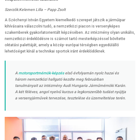
Szerzők:Kelemen Lilla – Papp Zsolt
A Széchenyi István Egyetem kiemelkedő szerepet játszik a járműipar
kihívásaira válaszolni tudó, a nemzetközi piacon is versenyképes
szakemberek gyakorlatorientált képzésében. Az intézmény olyan unikális,
nemzetközi érdeklődésre is számot tartó mesterképzéssel bővítette
oktatási palettáját, amely a közép-európai térségben egyedülálló
lehetőséget kínál a technikai sportok iránt érdeklődőknek.
A
motorsportmérnök-képzés
első évfolyamán nyolc hazai és
három nemzetközi hallgató kezdte meg februárban
tanulmányait az intézmény Audi Hungaria Járműmérnöki Karán.
A két féléves, angol nyelvű kurzus a legkorszerűbb tudást nyújtja
a versenyjárművek tervezése, tesztelése és üzemeltetése terén.