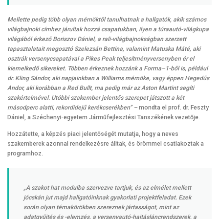
Mellette pedig több olyan mérnöktől tanulhatnak a hallgatók, akik számos
világbajnoki címhez járultak hozzá csapatukban, ilyen a túraautó-világkupa
világából érkező Boriszov Dániel, a rali-világbajnokságban szerzett
tapasztalatait megosztó Szelezsán Bettina, valamint Matuska Máté, aki
osztrák versenycsapatával a Pikes Peak teljesítményversenyben ér el
kiemelkedő sikereket. Többen érkeznek hozzánk a Forma–1-ből is, például
dr. Kling Sándor, aki napjainkban a Williams mérnöke, vagy éppen Hegedűs
Andor, aki korábban a Red Bullt, ma pedig már az Aston Martint segíti
szakértelmével. Utóbbi szakember jelentős szerepet játszott a két
másodperc alatti, rekordidejű kerékcserékben” –
mondta el prof. dr. Feszty
Dániel, a Széchenyi-egyetem Járműfejlesztési Tanszékének vezetője.
Hozzátette, a képzés piaci jelentőségét mutatja, hogy a neves
szakemberek azonnal rendelkezésre álltak, és örömmel csatlakoztak a
programhoz.
„A szakot hat modulba szervezve tartjuk, és az elmélet mellett
jócskán jut majd hallgatóinknak gyakorlati projektfeladat. Ezek
során olyan témakörökben szereznek jártasságot, mint az
adatgyűjtés és -elemzés, a versenyautó-hajtásláncrendszerek, a