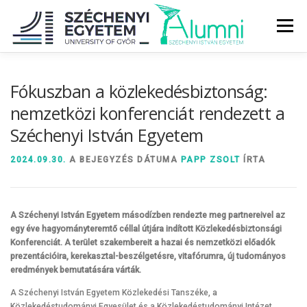
Tovább
a
Menü
tartalomhoz
RÓLUNK
ALUMNI KÖZÖSSÉG
HÍREK
MÉDIA
Fókuszban a közlekedésbiztonság:
nemzetközi konferenciát rendezett a
Széchenyi István Egyetem
DIPLOMAÁTADÓ
DIPLOMÁN TÚL
2024.09.30.
A BEJEGYZÉS DÁTUMA
PAPP ZSOLT
ÍRTA
SZOLGÁLTATÁSOK
ÉVFOLYAMOK
A Széchenyi István Egyetem másodízben rendezte meg partnereivel az
egy éve hagyományteremtő céllal útjára indított Közlekedésbiztonsági
Konferenciát. A terület szakembereit a hazai és nemzetközi előadók
prezentációira,
kerekasztal-beszélgetésre, vitafórumra, új tudományos
eredmények bemutatására várták.
A Széchenyi István Egyetem Közlekedési Tanszéke, a
Közlekedéstudományi Egyesület és a Közlekedéstudományi Intézet