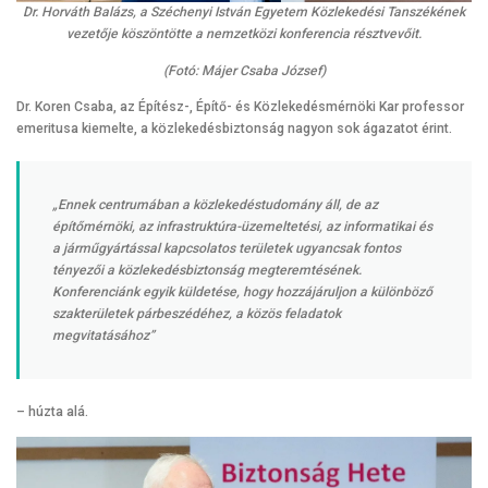
Dr. Horváth Balázs, a Széchenyi István Egyetem Közlekedési Tanszékének
vezetője köszöntötte a nemzetközi konferencia résztvevőit.
(Fotó: Májer Csaba József)
Dr. Koren Csaba, az Építész-, Építő- és Közlekedésmérnöki Kar professor
emeritusa kiemelte, a közlekedésbiztonság nagyon sok ágazatot érint.
„Ennek centrumában a közlekedéstudomány áll, de az
építőmérnöki, az infrastruktúra-üzemeltetési, az informatikai és
a járműgyártással kapcsolatos területek ugyancsak fontos
tényezői a közlekedésbiztonság megteremtésének.
Konferenciánk egyik küldetése, hogy hozzájáruljon a különböző
szakterületek párbeszédéhez, a közös feladatok
megvitatásához”
– húzta alá.