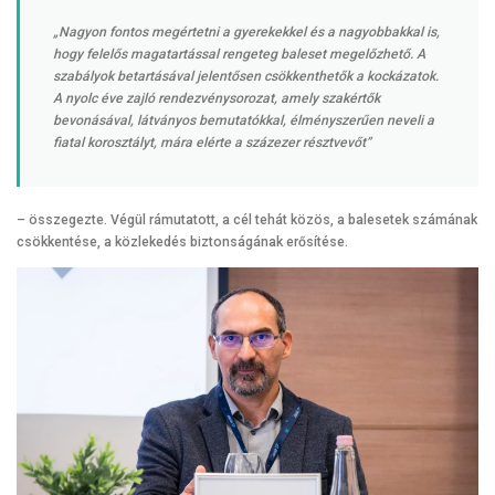
„Nagyon fontos megértetni a gyerekekkel és a nagyobbakkal is,
hogy felelős magatartással rengeteg baleset megelőzhető. A
szabályok betartásával jelentősen csökkenthetők a kockázatok.
A nyolc éve zajló rendezvénysorozat, amely szakértők
bevonásával, látványos bemutatókkal, élményszerűen neveli a
fiatal korosztályt, mára elérte a százezer résztvevőt”
– összegezte. Végül rámutatott, a cél tehát közös, a balesetek számának
csökkentése, a közlekedés biztonságának erősítése.