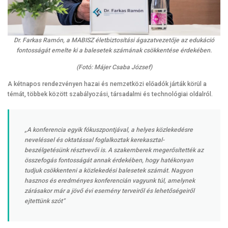
Dr. Farkas Ramón, a MABISZ életbiztosítási ágazatvezetője az edukáció
fontosságát emelte ki a balesetek számának csökkentése érdekében.
(Fotó: Májer Csaba József)
A kétnapos rendezvényen hazai és nemzetközi előadók járták körül a
témát, többek között szabályozási, társadalmi és technológiai oldalról.
„A konferencia egyik fókuszpontjával, a helyes közlekedésre
neveléssel és oktatással foglalkoztak kerekasztal-
beszélgetésünk résztvevői is. A szakemberek megerősítették az
összefogás fontosságát annak érdekében, hogy hatékonyan
tudjuk csökkenteni a közlekedési balesetek számát. Nagyon
hasznos és eredményes konferencián vagyunk túl, amelynek
zárásakor már a jövő évi esemény terveiről és lehetőségeiről
ejtettünk szót”