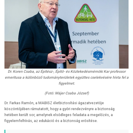
Dr. Koren Csaba, az Építész-, Építő- és Közlekedésmérnöki Kar professor
emeritusa a különböző tudományterületek együttes cselekvésére hívta fel a
figyelmet.
(Fotó: Májer Csaba József)
Dr. Farkas Ramón, a MABISZ életbiztosítási ágazatvezetője
köszöntőjében rámutatott, hogy a győri rendezvényre a biztonság
hetében került sor, amelynek elsődleges feladata a megelőzés, a
figyelemfelhívás, az edukáció és a biztonság erősítése.