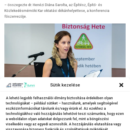
– összegezte dr. Henézi Diána Sarolta, az Építész, Építő- és
Közlekedésmérnöki Kar oktatási dékánhelyettese, a konferencia
főszervezője.
Sütik kezelése
A lehető legjobb felhasználói élmény biztosítása érdekében olyan
technológiákat – például sütiket – használunk, amelyek segítségével
Dr. Henézi Diána Sarolta, az Építész, Építő- és Közlekedésmérnöki Kar
eszközinformációkat tárolunk és/vagy érünk el. Az ezekhez a
oktatási dékánhelyettese a konferencia folytatásáról is beszélt.
technológiákhoz való hozzájárulás lehetővé teszi számunkra, hogy ezen
(Fotó: Májer Csaba József)
a weboldalon olyan adatokat dolgozzunk fel, mint a böngészési
viselkedés vagy az egyedi azonosítók. A hozzájárulás elutasítása vagy
visszavonása bizonyos funkciók és szolgáltatások működését