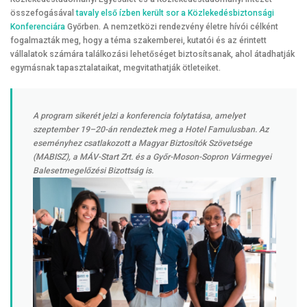
összefogásával
tavaly első ízben került sor a Közlekedésbiztonsági
Konferenciára
Győrben. A nemzetközi rendezvény életre hívói célként
fogalmazták meg, hogy a téma szakemberei, kutatói és az érintett
vállalatok számára találkozási lehetőséget biztosítsanak, ahol átadhatják
egymásnak tapasztalataikat, megvitathatják ötleteiket.
A program sikerét jelzi a konferencia folytatása, amelyet
szeptember 19–20-án rendeztek meg a Hotel Famulusban. Az
eseményhez csatlakozott a Magyar Biztosítók Szövetsége
(MABISZ), a MÁV-Start Zrt. és a Győr-Moson-Sopron Vármegyei
Balesetmegelőzési Bizottság is.