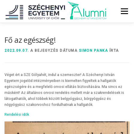
Tovább
a
Menü
tartalomhoz
RÓLUNK
ALUMNI KÖZÖSSÉG
HÍREK
MÉDIA
Fő az egészség!
2022.09.07.
A BEJEGYZÉS DÁTUMA
SIMON PANKA
ÍRTA
DIPLOMAÁTADÓ
DIPLOMÁN TÚL
Véget ért a SZE Gólyahét, indul a szemeszter! A Széchenyi István
SZOLGÁLTATÁSOK
ÉVFOLYAMOK
Egyetem jogelőd intézményeiben is kiemelten figyeltek a hallgatók
egészségére és a megfelelő orvosi ellátás biztosítására. Ma sincs ez
másként! Az általános orvosi rendelés mellett már a szakrendelések is
látogathatók, ahol többek között belgyógyász, bőrgyógyász és
nőgyógyász szakorvoshoz fordulhatnak a hallgatók.
Rendelési idők