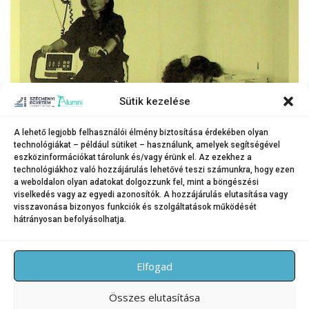
Sütik kezelése
A lehető legjobb felhasználói élmény biztosítása érdekében olyan
technológiákat – például sütiket – használunk, amelyek segítségével
eszközinformációkat tárolunk és/vagy érünk el. Az ezekhez a
technológiákhoz való hozzájárulás lehetővé teszi számunkra, hogy ezen
Győri Studium / Fitten_1997
a weboldalon olyan adatokat dolgozzunk fel, mint a böngészési
viselkedés vagy az egyedi azonosítók. A hozzájárulás elutasítása vagy
visszavonása bizonyos funkciók és szolgáltatások működését
hátrányosan befolyásolhatja.
KATEGÓRIA:
BLOG
Elfogad
Összes elutasítása