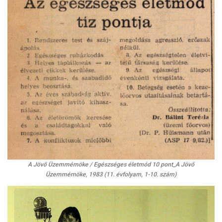
A Jövő Üzemmérnöke / Egészséges életmód 10 pont_A Jövő
Üzemmérnöke, 1983 (11. évfolyam, 1-10. szám)