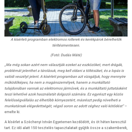
A kísérleti programban elektromos rollerek és kerékpárok bérelhetők
térítésmentesen.
(Fotó: Dudás Máté)
„Ma még sokan azért nem választják ezeket az eszközöket, mert drágák,
problémát jelenthet a tárolásuk, meg kell oldani a töltésüket, és a lopás is
valódi veszélyt jelent. A kísérleti programban azt vizsgáljuk, hogy mennyire
működőképes, ha nem a magánszemélyek, hanem a munkáltató
tulajdonában vannak az elektromos járművek, és a munkáltató juttatásként
teszi lehetővé azok használatát dolgozói számára. Ez egyrészt egy közös
felelősségvállalás az élhetőbb környezetért, másrészt pedig növelheti a
munkatársak elégedettségét, végső soron az adott céghez való kötődést”
–
emelte ki.
A kísérlet a Széchenyi István Egyetemen kezdődött, és öt héten keresztül
tart. Ez idő alatt 150 tesztelés tapasztalatait gyűjtik össze a szakemberek,