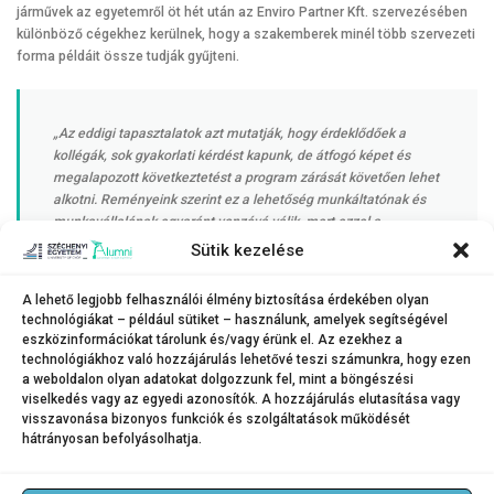
járművek az egyetemről öt hét után az Enviro Partner Kft. szervezésében
különböző cégekhez kerülnek, hogy a szakemberek minél több szervezeti
forma példáit össze tudják gyűjteni.
„Az eddigi tapasztalatok azt mutatják, hogy érdeklődőek a
kollégák, sok gyakorlati kérdést kapunk, de átfogó képet és
megalapozott következtetést a program zárását követően lehet
alkotni. Reményeink szerint ez a lehetőség munkáltatónak és
munkavállalónak egyaránt vonzóvá válik, mert ezzel a
résztvevők maguk is hozzájárulhatnak a fenntarthatósághoz,
Sütik kezelése
amely egyetemünk számára is kiemelt kutatási terület”
A lehető legjobb felhasználói élmény biztosítása érdekében olyan
technológiákat – például sütiket – használunk, amelyek segítségével
eszközinformációkat tárolunk és/vagy érünk el. Az ezekhez a
– zárta dr. Torma András.
technológiákhoz való hozzájárulás lehetővé teszi számunkra, hogy ezen
További információk
a program Facebook oldalán
találhatók.
a weboldalon olyan adatokat dolgozzunk fel, mint a böngészési
viselkedés vagy az egyedi azonosítók. A hozzájárulás elutasítása vagy
visszavonása bizonyos funkciók és szolgáltatások működését
hátrányosan befolyásolhatja.
KATEGÓRIA:
HÍREK