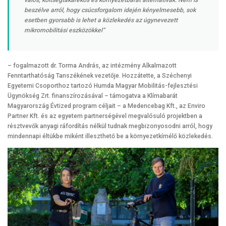
valós, költségtakarékos és környezetbarát alternatívák. Nem is
beszélve arról, hogy csúcsforgalom idején kényelmesebb, sok
esetben gyorsabb is lehet a közlekedés az úgynevezett
mikromobilitási eszközökkel”
– fogalmazott dr. Torma András, az intézmény Alkalmazott
Fenntarthatóság Tanszékének vezetője. Hozzátette, a Széchenyi
Egyetemi Csoporthoz tartozó Humda Magyar Mobilitás-fejlesztési
Ügynökség Zrt. finanszírozásával – támogatva a Klímabarát
Magyarország Évtized program céljait – a Medencebag Kft., az Enviro
Partner Kft. és az egyetem partnerségével megvalósuló projektben a
résztvevők anyagi ráfordítás nélkül tudnak megbizonyosodni arról, hogy
mindennapi éltükbe miként illeszthető be a környezetkímélő közlekedés.