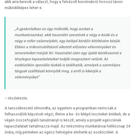
akik arra keresik a választ, hogy a felvázolt konstrukció hosszú távon
működőképes lehet-e.
„A gyakorlatban ez úgy működik, hogy azokat a
munkatársainkat, akik használni szeretnék a négy e-biciki és a
négy e-roller valamelyikét, egy belépő kérdőív kitöltésére kérjük.
Ebben a mikromobilitásról alkotott előzetes véleményüket és
ismereteiket mérjük fel. Használat után egy újabb kérdéssorral a
tényleges tapasztalataikat tudják megosztani velünk. Az
eszközökön speciális táskák is találhatók, amelyek a személyes
tárgyak szállítását könnyítik meg, s erről is kikérjük a
véleményüket”
– részletezte.
A tanszékvezető elmondta, az egyetem a programban nemcsak a
felhasználók képzését végzi, illetve a be- és kilépő teszteket értékeli, de a
végén összefoglaló tanulmányt is készít, amely a projekt egészének
tapasztalatait tartalmazza majd. Az intézmény munkatársai hétköznap 24
órára, míg pénteken az egész hétvégére elvihetik az eszközöket. A