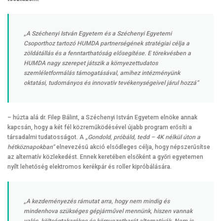
„A Széchenyi István Egyetem és a Széchenyi Egyetemi
Csoporthoz tartozó HUMDA partnerségének stratégiai célja a
zöldátállás és a fenntarthatóság elősegítése. E törekvésben a
HUMDA nagy szerepet játszik a környezettudatos
szemléletformálás támogatásával, amihez intézményünk
oktatási, tudományos és innovatív tevékenységeivel járul hozzá”
– húzta alá dr. Filep Bálint, a Széchenyi István Egyetem elnöke annak
kapcsán, hogy a két fél közreműködésével újabb program erősíti a
társadalmi tudatosságot. A
„
Gondold, próbáld, tedd – 4K nélkül úton a
hétköznapokban
”
elnevezésű akció elsődleges célja, hogy népszerűsítse
az alternatív közlekedést. Ennek keretében elsőként a győri egyetemen
nyílt lehetőség elektromos kerékpár és roller kipróbálására.
„A kezdeményezés rámutat arra, hogy nem mindig és
mindenhova szükséges gépjárművel mennünk, hiszen vannak