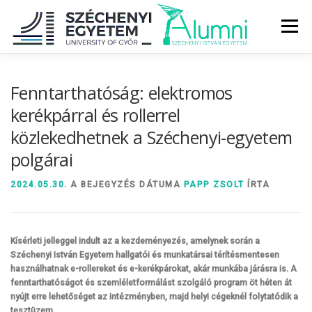
Tovább
a
Menü
tartalomhoz
RÓLUNK
ALUMNI KÖZÖSSÉG
HÍREK
MÉDIA
Fenntarthatóság: elektromos
kerékpárral és rollerrel
közlekedhetnek a Széchenyi-egyetem
DIPLOMAÁTADÓ
DIPLOMÁN TÚL
polgárai
SZOLGÁLTATÁSOK
ÉVFOLYAMOK
2024.05.30.
A BEJEGYZÉS DÁTUMA
PAPP ZSOLT
ÍRTA
Kísérleti jelleggel indult az a kezdeményezés, amelynek során a
Széchenyi István Egyetem hallgatói és munkatársai térítésmentesen
használhatnak e-rollereket és e-kerékpárokat, akár munkába járásra is. A
fenntarthatóságot és szemléletformálást szolgáló program öt héten át
nyújt erre lehetőséget az intézményben, majd helyi cégeknél folytatódik a
tesztüzem.