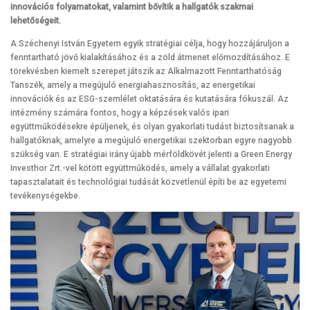
innovációs folyamatokat, valamint bővítik a hallgatók szakmai
lehetőségeit.
A Széchenyi István Egyetem egyik stratégiai célja, hogy hozzájáruljon a
fenntartható jövő kialakításához és a zöld átmenet előmozdításához. E
törekvésben kiemelt szerepet játszik az Alkalmazott Fenntarthatóság
Tanszék, amely a megújuló energiahasznosítás, az energetikai
innovációk és az ESG-szemlélet oktatására és kutatására fókuszál. Az
intézmény számára fontos, hogy a képzések valós ipari
együttműködésekre épüljenek, és olyan gyakorlati tudást biztosítsanak a
hallgatóknak, amelyre a megújuló energetikai szektorban egyre nagyobb
szükség van. E stratégiai irány újabb mérföldkövét jelenti a Green Energy
Investhor Zrt.-vel kötött együttműködés, amely a vállalat gyakorlati
tapasztalatait és technológiai tudását közvetlenül építi be az egyetemi
tevékenységekbe.