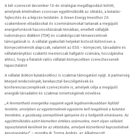
A két szervezet december 10-én stratégiai megállapodást kötött,
amelynek értelmében szorosan együttműködik az oktatás, a kutatás-
fejlesztés és a képzés területén. A Green Energy Investhor Zrt.
szakemberei előadásokat és szemináriumokat tartanak a megújuló
energiaforrások hasznosításának témáiban, emellett vállalják
tudományos diákköri (TDK) és szakdolgozati témavezetések
támogatását is. A vállalat gyakorlati helyeket biztosít különösen a
környezetmérnök alapszak, valamint az ESG – környezeti, társadalmi és
vállalatirányítási szakértő mesterszak hallgatói számára, hozzájárulva
ahhoz, hogy a fiatalok valós vállalati környezetben szerezhessenek
tapasztalatot.
A vállalat doktori kutatásokhoz is szakmai támogatást nyújt. A partnerség
kiterjed rendezvények, kerekasztal-beszélgetések és
konferenciaszereplések szervezésére is, amelyek célja a megújuló
energiák társadalmi és szakmai ismertségének növelése.
„
A fenntartható energetika napjaink egyik legdinamikusabban fejlődő
területe, amelyben az egyetemeknek egyszerre kell reagálniuk a kutatási
trendekre, a gazdaság szereplőinek igényeire és a hallgatók elvárásaira. Az
együttműködés azért kiemelten értékes számunkra, mert olyan vállalati
tapasztalatok kerülnek be az oktatásba, amelyek közvetlenül kapcsolódnak
képzéseinkhez
” – mondta dr. Torma András, az Alkalmazott