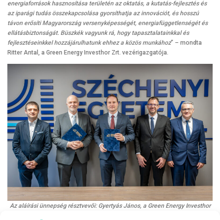
energiaforrások hasznosítása területén az oktatás, a kutatás-fejlesztés és
az iparági tudás összekapcsolása gyorsíthatja az innovációt, és hosszú
távon erősíti Magyarország versenyképességét, energiafüggetlenségét és
ellátásbiztonságát. Büszkék vagyunk rá, hogy tapasztalatainkkal és
fejlesztéseinkkel hozzájárulhatunk ehhez a közös munkához
” – mondta
Ritter Antal, a Green Energy Investhor Zrt. vezérigazgatója.
Az aláírási ünnepség résztvevői: Gyertyás János, a Green Energy Investhor
Zrt. projektmenedzsment igazgatója, Ritter Antal, a vállalat vezérigazgatója,