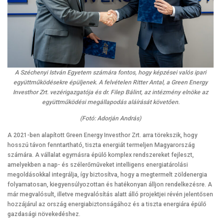
A Széchenyi István Egyetem számára fontos, hogy képzései valós ipari
együttműködésekre épüljenek. A felvételen Ritter Antal, a Green Energy
Investhor Zrt. vezérigazgatója és dr. Filep Bálint, az intézmény elnöke az
együttműködési megállapodás aláírását követően.
(Fotó: Adorján András)
A 2021-ben alapított Green Energy Investhor Zrt. arra törekszik, hogy
hosszú távon fenntartható, tiszta energiát termeljen Magyarország
számára. A vállalat egymásra épülő komplex rendszereket fejleszt,
amelyekben a nap- és szélerőműveket intelligens energiatárolási
megoldásokkal integrálja, így biztosítva, hogy a megtermelt zöldenergia
folyamatosan, kiegyensúlyozottan és hatékonyan álljon rendelkezésre. A
már megvalósult, illetve megvalósítás alatt álló projektjei révén jelentősen
hozzájárul az ország energiabiztonságához és a tiszta energiára épülő
gazdasági növekedéshez.