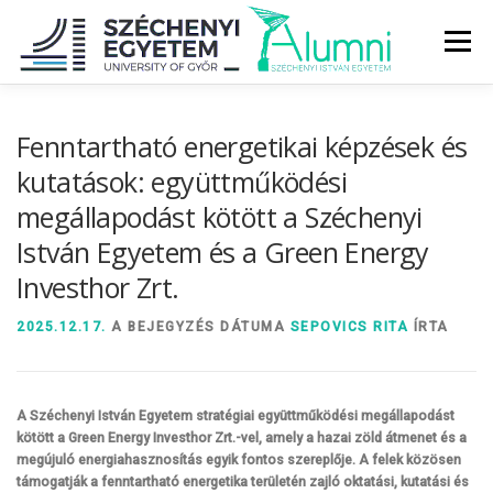
Tovább
a
Menü
tartalomhoz
RÓLUNK
ALUMNI KÖZÖSSÉG
HÍREK
MÉDIA
Fenntartható energetikai képzések és
kutatások: együttműködési
megállapodást kötött a Széchenyi
DIPLOMAÁTADÓ
DIPLOMÁN TÚL
István Egyetem és a Green Energy
Investhor Zrt.
SZOLGÁLTATÁSOK
ÉVFOLYAMOK
2025.12.17.
A BEJEGYZÉS DÁTUMA
SEPOVICS RITA
ÍRTA
A Széchenyi István Egyetem stratégiai együttműködési megállapodást
kötött a Green Energy Investhor Zrt.-vel, amely a hazai zöld átmenet és a
megújuló energiahasznosítás egyik fontos szereplője. A felek közösen
támogatják a fenntartható energetika területén zajló oktatási, kutatási és