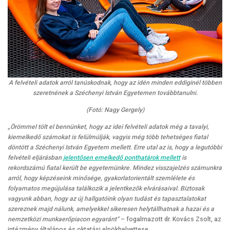
A felvételi adatok arról tanúskodnak, hogy az idén minden eddiginél többen
szeretnének a Széchenyi István Egyetemen továbbtanulni.
(Fotó: Nagy Gergely)
„Örömmel tölt el bennünket, hogy az idei felvételi adatok még a tavalyi,
kiemelkedő számokat is felülmúlják, vagyis még több tehetséges fiatal
döntött a Széchenyi István Egyetem mellett. Erre utal az is, hogy a legutóbbi
felvételi eljárásban
jelentősen emelkedő ponthatárok mellett
is
rekordszámú fiatal került be egyetemünkre. Mindez visszajelzés számunkra
arról, hogy képzéseink minősége, gyakorlatorientált szemlélete és
folyamatos megújulása találkozik a jelentkezők elvárásaival. Biztosak
vagyunk abban, hogy az új hallgatóink olyan tudást és tapasztalatokat
szereznek majd nálunk, amelyekkel sikeresen helytállhatnak a hazai és a
nemzetközi munkaerőpiacon egyaránt”
– fogalmazott dr. Kovács Zsolt, az
intézmény általános és oktatási elnökhelyettese.