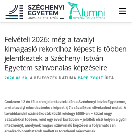
Tovább
a
Menü
tartalomhoz
RÓLUNK
ALUMNI KÖZÖSSÉG
HÍREK
MÉDIA
Felvételi 2026: még a tavalyi
kimagasló rekordhoz képest is többen
jelentkeztek a Széchenyi István
DIPLOMAÁTADÓ
DIPLOMÁN TÚL
Egyetem színvonalas képzéseire
SZOLGÁLTATÁSOK
ÉVFOLYAMOK
2026.03.20.
A BEJEGYZÉS DÁTUMA
PAPP ZSOLT
ÍRTA
Csaknem 12 és fél ezren jelentkeztek idén a Széchenyi István Egyetemre,
ami a tavalyi rekordszámhoz képest 4,7 százalékos növekedést mutat. A
továbbtanulni szándékozók közül mintegy 6500-an – közel négy
százalékkal többen, mint egy évvel korábban – jelölték első helyen a győri
intézményt, amelynek magas színvonalú képzései a folyamatosan
emelkedő ponthatárok mellett is töretlenül népszerűek.