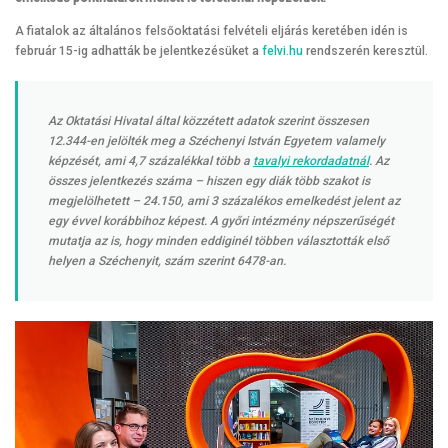
A fiatalok az általános felsőoktatási felvételi eljárás keretében idén is
február 15-ig adhatták be jelentkezésüket a
felvi.hu
rendszerén keresztül.
Az Oktatási Hivatal által közzétett adatok szerint összesen
12.344-en jelölték meg a Széchenyi István Egyetem valamely
képzését, ami 4,7 százalékkal több a
tavalyi rekordadatnál
. Az
összes jelentkezés száma – hiszen egy diák több szakot is
megjelölhetett – 24.150, ami 3 százalékos emelkedést jelent az
egy évvel korábbihoz képest. A győri intézmény népszerűségét
mutatja az is, hogy minden eddiginél többen választották első
helyen a Széchenyit, szám szerint 6478-an.