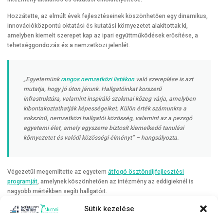
Hozzátette, az elmúlt évek fejlesztéseinek köszönhetően egy dinamikus,
innovációközpontú oktatási és kutatási környezetet alakítottak ki,
amelyben kiemelt szerepet kap az ipari együttműködések erősítése, a
tehetséggondozás és a nemzetközi jelenlét.
„Egyetemünk
rangos nemzetközi listákon
való szereplése is azt
mutatja, hogy jó úton járunk. Hallgatóinkat korszerű
infrastruktúra, valamint inspiráló szakmai közeg várja, amelyben
kibontakoztathatják képességeiket. Külön érték számunkra a
sokszínű, nemzetközi hallgatói közösség, valamint az a pezsgő
egyetemi élet, amely egyszerre biztosít kiemelkedő tanulási
környezetet és valódi közösségi élményt” – hangsúlyozta.
Végezetül megemlítette az egyetem
átfogó ösztöndíjfejlesztési
programját
, amelynek köszönhetően az intézmény az eddigieknél is
nagyobb mértékben segíti hallgatóit.
Az idei felvételi eljárásban első helyen a legtöbben a járműmérnöki, a
Sütik kezelése
gyógypedagógia, a gazdálkodási és menedzsment alapszakot, valamint