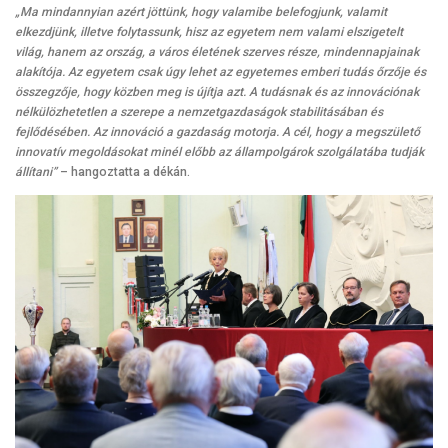
„Ma mindannyian azért jöttünk, hogy valamibe belefogjunk, valamit
elkezdjünk, illetve folytassunk, hisz az egyetem nem valami elszigetelt
világ, hanem az ország, a város életének szerves része, mindennapjainak
alakítója. Az egyetem csak úgy lehet az egyetemes emberi tudás őrzője és
összegzője, hogy közben meg is újítja azt. A tudásnak és az innovációnak
nélkülözhetetlen a szerepe a nemzetgazdaságok stabilitásában és
fejlődésében. Az innováció a gazdaság motorja. A cél, hogy a megszülető
innovatív megoldásokat minél előbb az állampolgárok szolgálatába tudják
állítani”
– hangoztatta a dékán.