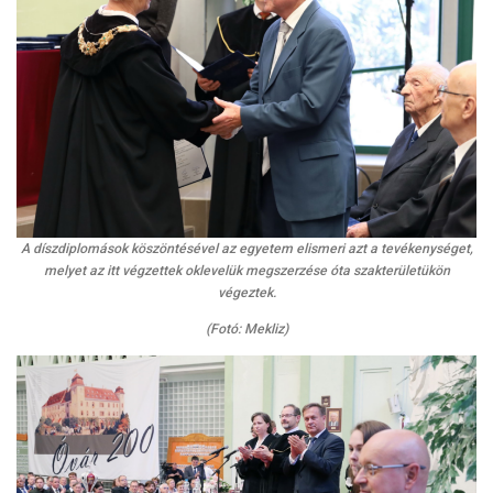
A díszdiplomások köszöntésével az egyetem elismeri azt a tevékenységet,
melyet az itt végzettek oklevelük megszerzése óta szakterületükön
végeztek.
(Fotó: Mekliz)