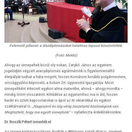
Felemelő pillanat: a díszdiplomásokat hatalmas tapssal köszöntötték.
(Fotó: Mekliz)
Ahogy az ünnepeltek közül oly sokan, Zatykó János az egyetem
jogelődjén végzett aranydiplomás agrármérnök is figyelemreméltó
életpályát tudhat a háta mögött, hiszen Komárom korábbi polgármestere,
országgyűlési képviselő, a Solum Zrt. ügyvezető igazgatója. Most
ünnepeltként érkezett egykori alma materébe, ahová – ahogy mondta –
mindig öröm visszatérni. Kötődése az egyetemhez ma is élő, hiszen
baráti és üzleti kapcsolatokat is ápol az itt oktatókkal és egykori
szaktársaival is.
„Nagyszerű és ízig-vérig összetartó közösségünk van.
Megtisztelő, hogy ma együtt ünneplünk”
– nyilatkozta érdeklődésünkre.
Dr. Roszík Pétert ismerték el
Az ünnepi karitanácsülésen átadták a Wittmann Antall-díjat is, amelyet