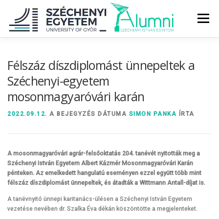
Tovább
a
Menü
tartalomhoz
RÓLUNK
ALUMNI KÖZÖSSÉG
HÍREK
MÉDIA
Félszáz díszdiplomást ünnepeltek a
Széchenyi-egyetem
mosonmagyaróvári karán
DIPLOMAÁTADÓ
DIPLOMÁN TÚL
2022.09.12.
A BEJEGYZÉS DÁTUMA
SIMON PANKA
ÍRTA
SZOLGÁLTATÁSOK
ÉVFOLYAMOK
A mosonmagyaróvári agrár-felsőoktatás 204. tanévét nyitották meg a
Széchenyi István Egyetem Albert Kázmér Mosonmagyaróvári Karán
pénteken. Az emelkedett hangulatú eseményen ezzel együtt több mint
félszáz díszdiplomást ünnepeltek, és átadták a Wittmann Antall-díjat is.
A tanévnyitó ünnepi karitanács-ülésen a Széchenyi István Egyetem
vezetése nevében dr. Szalka Éva dékán köszöntötte a megjelenteket.