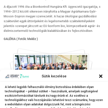
A díjazott 1996 óta a Bionkontroll Hungária Kft. ügyvezető igazgatója, s
1994–2012 között sikeresen irányította a Magyar Agrárkamara Győr-
Moson-Sopron megyei szervezetét. A hazai ökológiai gazdálkodási
szakterület egyik úttörőjeként és legelismertebb szaktekintélyeként
jelentős szerepet játszott az EU-konform bio, környezetbarát agrár- és
élelmiszertermelő technológiák kialakításában és fejlesztésében.
GALÉRIA ( Fotók: Mekliz )
Sütik kezelése
A lehető legjobb felhasználói élmény biztosítása érdekében olyan
technológiákat – például sütiket – használunk, amelyek segítségével
eszközinformációkat tárolunk és/vagy érünk el. Az ezekhez a
technológiákhoz való hozzájárulás lehetővé teszi számunkra, hogy ezen
a weboldalon olyan adatokat dolgozzunk fel, mint a böngészési