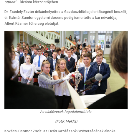
otthon”
– kívánta köszöntőjében.
Dr. Zsédely Eszter dékánhelyettes a Gazdászbliblia jelentőségéről beszélt,
dr. Kalmár Sándor egyetemi docens pedig ismertette a kar névadója,
Albert Kázmér főherceg életútját.
Az elsőévesek fogadalomtétele.
(Fotó: Mekliz)
Kovács-Csomor Zsolt, az Óvári Gazdászok Szövetségének elnöke