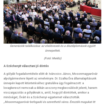
Generációk találkozása: az elsőévesek és a díszdiplomások együtt
ünnepeltek.
(Fotó: Mekliz)
A Széchenyit választani jó döntés
A gólyák fogadalomtétele előtt dr. Iváncsics János, Mosonmagyaróvár
alpolgármestere lépett az emelvényre. Dr. Szalka Éva államalapításunk
ünnepén kapott kitüntetéséhez gratulálva úgy fogalmazott: a
lovagkereszt nemcsak a dékán asszony megbecsülését jelenti, hanem
visszaigazolás a gólyáknak is, arról, hogy jól döntöttek, amikor a
minőséget, Óvárt és a Széchenyi-egyetemet választották.
„Mosonmagyaróvár befogadó és szerethető város. Érezzék magukat itt