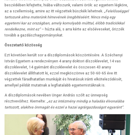
beszédében kifejtette, hiába változunk, valami örök: az egyetem légköre,
az a szellemiség, amire az itt végzettek büszkék lehetnek.
„Felelősséggel
tartozunk alma materünk hírnevének öregbítéséért. Nincs még egy
egyetemi kar az országban, amely komolyabb múlttal, élőbb tradíciókkal
rendelkezne, mint ez”
– húzta alá, s arra kérte az elsőéveseket, őrizzék
tovább a gazdászhagyományokat.
Összetartó közösség
Ezt követően került sor a díszdiplomások köszöntésére. A Széchenyi
István Egyetem a rendezvényen 4 arany doktori díszoklevelet, 14 vas
díszoklevelet, 14 gyémánt díszoklevelet és összesen 43 arany
díszoklevelet állíthatott ki, ezzel megköszönve az 50-60-65 éve itt
végzettek fáradhatatlan munkáját és hivatásuk iránti elköteleződését,
amellyel példát mutatnak a legfiatalabb egyetemistáknak is.
A díszdiplomások nevében Unger András szólt az ünnepség
résztvevőihez. Kiemelte:
„ez az intézmény mindig a haladás élvonalába
tartozott, alakítva önmagát és ezzel a hazai agrárgazdaságot egyaránt”
.