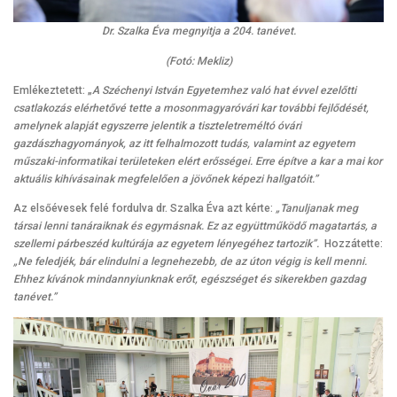
Dr. Szalka Éva megnyitja a 204. tanévet.
(Fotó: Mekliz)
Emlékeztetett: „
A Széchenyi István Egyetemhez való hat évvel ezelőtti
csatlakozás elérhetővé tette a mosonmagyaróvári kar további fejlődését,
amelynek alapját egyszerre jelentik a tiszteletreméltó óvári
gazdászhagyományok, az itt felhalmozott tudás, valamint az egyetem
műszaki-informatikai területeken elért erősségei. Erre építve a kar a mai kor
aktuális kihívásainak megfelelően a jövőnek képezi hallgatóit.”
Az elsőévesek felé fordulva dr. Szalka Éva azt kérte:
„Tanuljanak meg
társai lenni tanáraiknak és egymásnak. Ez az együttműködő magatartás, a
szellemi párbeszéd kultúrája az egyetem lényegéhez tartozik”.
Hozzátette:
„Ne feledjék, bár elindulni a legnehezebb, de az úton végig is kell menni.
Ehhez kívánok mindannyiunknak erőt, egészséget és sikerekben gazdag
tanévet.”