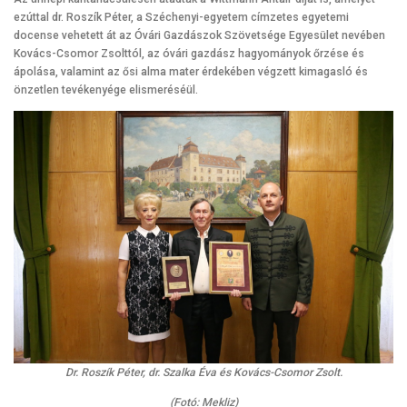
ezúttal dr. Roszík Péter, a Széchenyi-egyetem címzetes egyetemi
docense vehetett át az Óvári Gazdászok Szövetsége Egyesület nevében
Kovács-Csomor Zsolttól, az óvári gazdász hagyományok őrzése és
ápolása, valamint az ősi alma mater érdekében végzett kimagasló és
önzetlen tevékenyége elismeréséül.
Dr. Roszík Péter, dr. Szalka Éva és Kovács-Csomor Zsolt.
(Fotó: Mekliz)