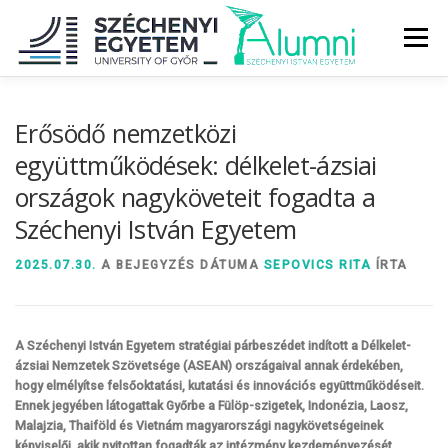
Tovább
a
Menü
tartalomhoz
RÓLUNK
ALUMNI KÖZÖSSÉG
HÍREK
MÉDIA
Erősödő nemzetközi
együttműködések: délkelet-ázsiai
országok nagyköveteit fogadta a
DIPLOMAÁTADÓ
DIPLOMÁN TÚL
Széchenyi István Egyetem
SZOLGÁLTATÁSOK
ÉVFOLYAMOK
2025.07.30.
A BEJEGYZÉS DÁTUMA
SEPOVICS RITA
ÍRTA
A Széchenyi István Egyetem stratégiai párbeszédet indított a Délkelet-
ázsiai Nemzetek Szövetsége (ASEAN) országaival annak érdekében,
hogy elmélyítse felsőoktatási, kutatási és innovációs együttműködéseit.
Ennek jegyében látogattak Győrbe a Fülöp-szigetek, Indonézia, Laosz,
Malajzia, Thaiföld és Vietnám magyarországi nagykövetségeinek
képviselői, akik nyitottan fogadták az intézmény kezdeményezését.