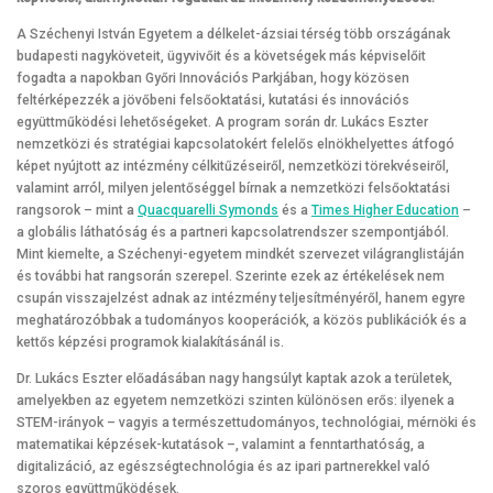
A Széchenyi István Egyetem a délkelet-ázsiai térség több országának
budapesti nagyköveteit, ügyvivőit és a követségek más képviselőit
fogadta a napokban Győri Innovációs Parkjában, hogy közösen
feltérképezzék a jövőbeni felsőoktatási, kutatási és innovációs
együttműködési lehetőségeket. A program során dr. Lukács Eszter
nemzetközi és stratégiai kapcsolatokért felelős elnökhelyettes átfogó
képet nyújtott az intézmény célkitűzéseiről, nemzetközi törekvéseiről,
valamint arról, milyen jelentőséggel bírnak a nemzetközi felsőoktatási
rangsorok – mint a
Quacquarelli Symonds
és a
Times Higher Education
–
a globális láthatóság és a partneri kapcsolatrendszer szempontjából.
Mint kiemelte, a Széchenyi-egyetem mindkét szervezet világranglistáján
és további hat rangsorán szerepel. Szerinte ezek az értékelések nem
csupán visszajelzést adnak az intézmény teljesítményéről, hanem egyre
meghatározóbbak a tudományos kooperációk, a közös publikációk és a
kettős képzési programok kialakításánál is.
Dr. Lukács Eszter előadásában nagy hangsúlyt kaptak azok a területek,
amelyekben az egyetem nemzetközi szinten különösen erős: ilyenek a
STEM-irányok – vagyis a természettudományos, technológiai, mérnöki és
matematikai képzések-kutatások –, valamint a fenntarthatóság, a
digitalizáció, az egészségtechnológia és az ipari partnerekkel való
szoros együttműködések.