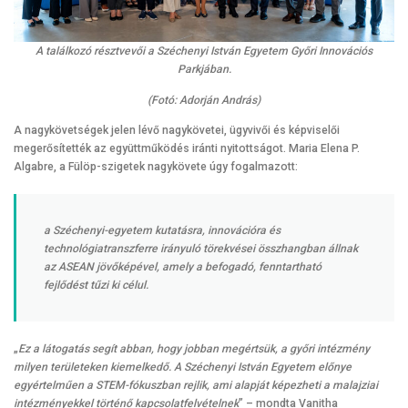
A találkozó résztvevői a Széchenyi István Egyetem Győri Innovációs
Parkjában.
(Fotó: Adorján András)
A nagykövetségek jelen lévő nagykövetei, ügyvivői és képviselői
megerősítették az együttműködés iránti nyitottságot. Maria Elena P.
Algabre, a Fülöp-szigetek nagykövete úgy fogalmazott:
a Széchenyi-egyetem kutatásra, innovációra és
technológiatranszferre irányuló törekvései összhangban állnak
az ASEAN jövőképével, amely a befogadó, fenntartható
fejlődést tűzi ki célul.
„
Ez a látogatás segít abban, hogy jobban megértsük, a győri intézmény
milyen területeken kiemelkedő. A Széchenyi István Egyetem előnye
egyértelműen a STEM-fókuszban rejlik, ami alapját képezheti a malajziai
intézményekkel történő kapcsolatfelvételnek
” – mondta Vanitha