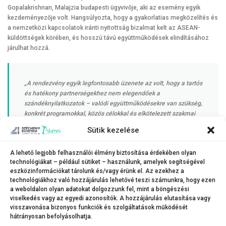
Gopalakrishnan, Malajzia budapesti ügyvivője, aki az esemény egyik
kezdeményezője volt. Hangsúlyozta, hogy a gyakorlatias megközelítés és
a nemzetközi kapcsolatok iránti nyitottság bizalmat kelt az ASEAN-
küldöttségek körében, és hosszú távú együttműködések elindításához
járulhat hozzá.
„A rendezvény egyik legfontosabb üzenete az volt, hogy a tartós
és hatékony partnerségekhez nem elegendőek a
szándéknyilatkozatok – valódi együttműködésekre van szükség,
konkrét programokkal, közös célokkal és elkötelezett szakmai
közösségekkel”
Sütik kezelése
A lehető legjobb felhasználói élmény biztosítása érdekében olyan
– fejtette ki dr. Lukács Eszter. Hozzátette, hogy a találkozó
technológiákat – például sütiket – használunk, amelyek segítségével
eredményeként célzottan keresik meg azokat az ázsiai intézményeket,
eszközinformációkat tárolunk és/vagy érünk el. Az ezekhez a
amelyekkel kettős képzések, nemzetközi kutatási projektek vagy
technológiákhoz való hozzájárulás lehetővé teszi számunkra, hogy ezen
ösztöndíjprogramok indíthatók.
a weboldalon olyan adatokat dolgozzunk fel, mint a böngészési
viselkedés vagy az egyedi azonosítók. A hozzájárulás elutasítása vagy
visszavonása bizonyos funkciók és szolgáltatások működését
hátrányosan befolyásolhatja.