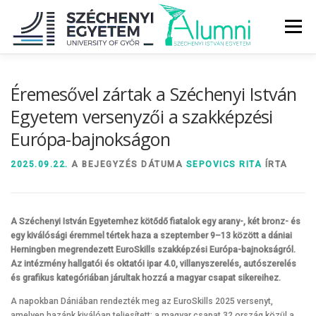
Tovább
a
Menü
tartalomhoz
RÓLUNK
ALUMNI KÖZÖSSÉG
HÍREK
MÉDIA
Éremesővel zártak a Széchenyi István
Egyetem versenyzői a szakképzési
Európa-bajnokságon
DIPLOMAÁTADÓ
DIPLOMÁN TÚL
2025.09.22.
A BEJEGYZÉS DÁTUMA
SEPOVICS RITA
ÍRTA
SZOLGÁLTATÁSOK
ÉVFOLYAMOK
A Széchenyi István Egyetemhez kötődő fiatalok egy arany-, két bronz- és
egy kiválósági éremmel tértek haza a szeptember 9–13 között a dániai
Herningben megrendezett EuroSkills szakképzési Európa-bajnokságról.
Az intézmény hallgatói és oktatói ipar 4.0, villanyszerelés, autószerelés
és grafikus kategóriában járultak hozzá a magyar csapat sikereihez.
A napokban Dániában rendezték meg az EuroSkills 2025 versenyt,
amelyen hazánk kiválóan teljesített: a magyar csapat 32 ország közül a