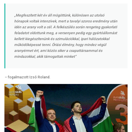
„Megfeszített két év áll mögöttünk, különösen az utolsó
hónapok voltak intenzívek, mert a tavalyi szoros eredmény után
idén az arany volt a cél. A felkészülés során rengeteg gyakorlati
feladatot oldottunk meg, a versenyen pedig egy gyártóállomást
kellett kiegészítenünk és szimulációkkal, ipari hálózatokkal
működőképessé tenni. Óriási élmény, hogy mindez végül
aranyérmet ért, ami közös siker a csapattársammal és
mindazokkal, akik támogattak minket”
–
fogalmazott Izsó Roland.