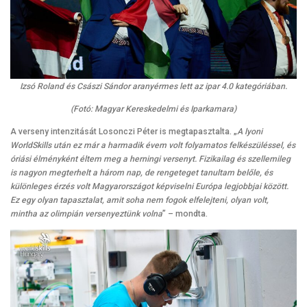
Izsó Roland és Császi Sándor aranyérmes lett az ipar 4.0 kategóriában.
(Fotó: Magyar Kereskedelmi és Iparkamara)
A verseny intenzitását Losonczi Péter is megtapasztalta. „
A lyoni
WorldSkills után ez már a harmadik évem volt folyamatos felkészüléssel, és
óriási élményként éltem meg a herningi versenyt. Fizikailag és szellemileg
is nagyon megterhelt a három nap, de rengeteget tanultam belőle, és
különleges érzés volt Magyarországot képviselni Európa legjobbjai között.
Ez egy olyan tapasztalat, amit soha nem fogok elfelejteni, olyan volt,
mintha az olimpián versenyeztünk volna
” – mondta.