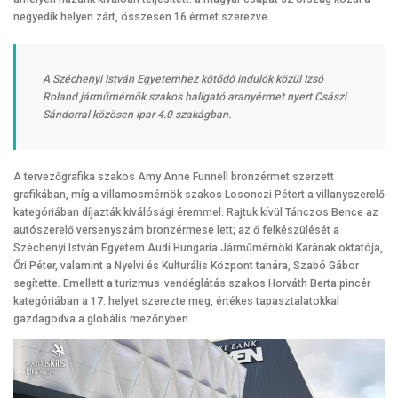
negyedik helyen zárt, összesen 16 érmet szerezve.
A Széchenyi István Egyetemhez kötődő indulók közül Izsó
Roland járműmérnök szakos hallgató aranyérmet nyert Császi
Sándorral közösen ipar 4.0 szakágban.
A tervezőgrafika szakos Amy Anne Funnell bronzérmet szerzett
grafikában, míg a villamosmérnök szakos Losonczi Pétert a villanyszerelő
kategóriában díjazták kiválósági éremmel. Rajtuk kívül Tánczos Bence az
autószerelő versenyszám bronzérmese lett; az ő felkészülését a
Széchenyi István Egyetem Audi Hungaria Járműmérnöki Karának oktatója,
Őri Péter, valamint a Nyelvi és Kulturális Központ tanára, Szabó Gábor
segítette. Emellett a turizmus-vendéglátás szakos Horváth Berta pincér
kategóriában a 17. helyet szerezte meg, értékes tapasztalatokkal
gazdagodva a globális mezőnyben.