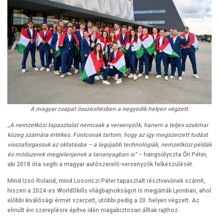
A magyar csapat összesítésben a negyedik helyen végzett.
„A nemzetközi tapasztalat nemcsak a versenyzők, hanem a teljes szakmai
közeg számára értékes. Fontosnak tartom, hogy az így megszerzett tudást
visszaforgassuk az oktatásba – a legújabb technológiák, nemzetközi példák
és módszerek megjelenjenek a tananyagban is”
– hangsúlyozta Őri Péter,
aki 2018 óta segíti a magyar autószerelő-versenyzők felkészülését.
Mind Izsó Roland, mind Losonczi Péter tapasztalt résztvevőnek számít,
hiszen a 2024-es WorldSkills világbajnokságot is megjárták Lyonban, ahol
előbbi kiválósági érmet szerzett, utóbbi pedig a 20. helyen végzett. Az
elmúlt évi szereplésre építve idén magabiztosan álltak rajthoz.