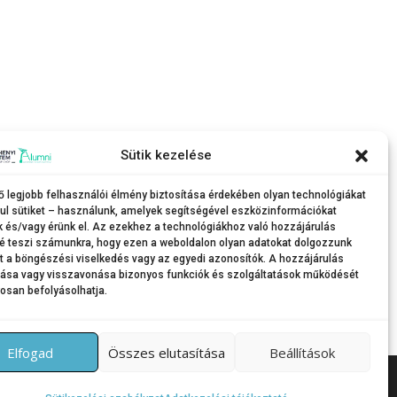
Sütik kezelése
ő legjobb felhasználói élmény biztosítása érdekében olyan technológiákat
ul sütiket – használunk, amelyek segítségével eszközinformációkat
k és/vagy érünk el. Az ezekhez a technológiákhoz való hozzájárulás
é teszi számunkra, hogy ezen a weboldalon olyan adatokat dolgozzunk
nt a böngészési viselkedés vagy az egyedi azonosítók. A hozzájárulás
tása vagy visszavonása bizonyos funkciók és szolgáltatások működését
osan befolyásolhatja.
Elfogad
Összes elutasítása
Beállítások
Themes által