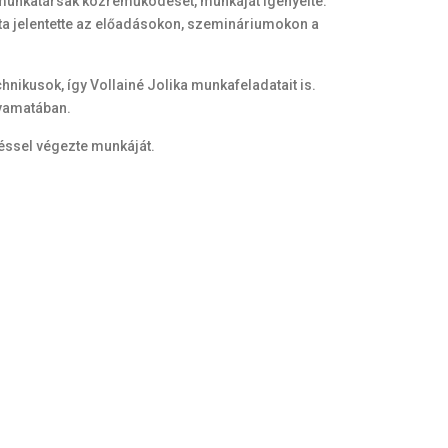
tt munkatársak közreműködését, munkáját igényelte.
lata jelentette az előadásokon, szemináriumokon a
hnikusok, így Vollainé Jolika munkafeladatait is.
lyamatában.
réssel végezte munkáját.