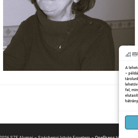
A lehet
– példá
tárolun
lehetőv
fel, mi
elutasí
hátrány
2026 SZE Alumni – Széchenyi István Egyetem
–
OnePress
téma Fame