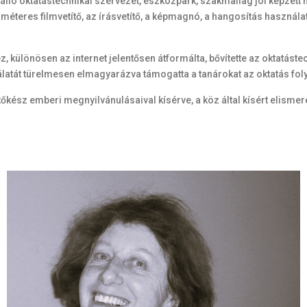
n álló oktatástechnikai szervezet, eszközpark, szakmailag jól képze
lliméteres filmvetítő, az írásvetítő, a képmagnó, a hangosítás haszná
 különösen az internet jelentősen átformálta, bővítette az oktatástec
atát türelmesen elmagyarázva támogatta a tanárokat az oktatás fo
ítőkész emberi megnyilvánulásaival kísérve, a köz által kísért elisme