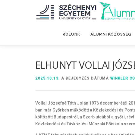
Tovább
a
tartalomhoz
RÓLUNK
ALUMNI KÖZÖSSÉG
ELHUNYT VOLLAI JÓZS
2025.10.13.
A BEJEGYZÉS DÁTUMA
WINKLER C
Vollai Józsefné Tóth Jolán 1976 decemberétől 2012 
ban már Győrben működött a Közlekedési és Postaüz
költözött Budapestről, a Szerb utcából a győri, rév
Közlekedési és Távközlési Műszaki Főiskola szer