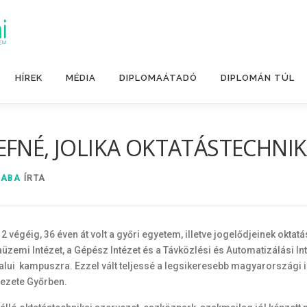
HÍREK
MÉDIA
DIPLOMAÁTADÓ
DIPLOMÁN TÚL
EFNÉ, JOLIKA OKTATÁSTECHNI
SABA
ÍRTA
végéig, 36 éven át volt a győri egyetem, illetve jogelődjeinek oktat
emi Intézet, a Gépész Intézet és a Távközlési és Automatizálási In
falui kampuszra. Ezzel vált teljessé a legsikeresebb magyarországi in
vezete Győrben.