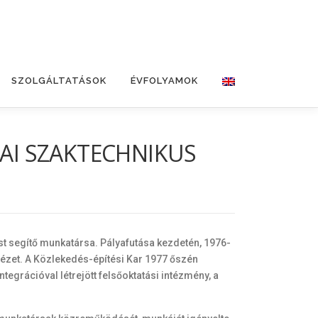
SZOLGÁLTATÁSOK
ÉVFOLYAMOK
KAI SZAKTECHNIKUS
ást segítő munkatársa. Pályafutása kezdetén, 1976-
tézet. A Közlekedés-építési Kar 1977 őszén
tegrációval létrejött felsőoktatási intézmény, a