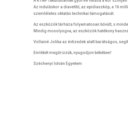
A KTMF fakultásainak győrivé válása a kor szintjé
Az induláskor a diavetítő, az epidiaszkóp, a 16 mi
szemléletes oktatás technikai támogatását.
Az eszközök tárháza folyamatosan bővült, s mindez,
Mindig mosolyogva, az eszközök hatékony használ
Vollainé Jolika az évtizedek alatt barátságos, seg
Emlékét megőrizzük, nyugodjon békében!
Széchenyi István Egyetem