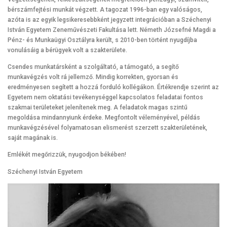
bérszámfejtési munkát végzett. A tagozat 1996-ban egy valóságos,
azóta is az egyik legsikeresebbként jegyzett integrációban a Széchenyi
István Egyetem Zeneművészeti Fakultása lett. Németh Józsefné Magdi a
Pénz- és Munkaügyi Osztályra került, s 2010-ben történt nyugdíjba
vonulásáig a bérügyek volt a szakterülete.
Csendes munkatársként a szolgáltató, a támogató, a segítő
munkavégzés volt rá jellemző. Mindig korrekten, gyorsan és
eredményesen segített a hozzá forduló kollégákon. Értékrendje szerint az
Egyetem nem oktatási tevékenységgel kapcsolatos feladatai fontos
szakmai területeket jelenítenek meg. A feladatok magas szintű
megoldása mindannyiunk érdeke. Megfontolt véleményével, példás
munkavégzésével folyamatosan elismerést szerzett szakterületének,
saját magának is.
Emlékét megőrizzük, nyugodjon békében!
Széchenyi István Egyetem