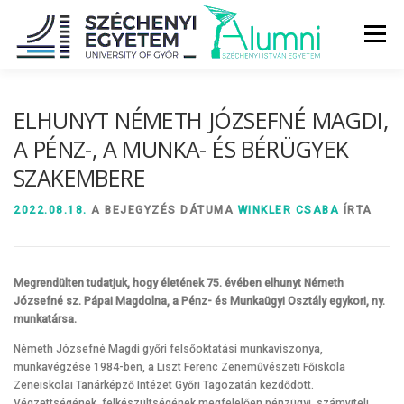
Tovább
a
Menü
tartalomhoz
RÓLUNK
ALUMNI KÖZÖSSÉG
HÍREK
MÉDIA
ELHUNYT NÉMETH JÓZSEFNÉ MAGDI,
A PÉNZ-, A MUNKA- ÉS BÉRÜGYEK
SZAKEMBERE
DIPLOMAÁTADÓ
DIPLOMÁN TÚL
2022.08.18.
A BEJEGYZÉS DÁTUMA
WINKLER CSABA
ÍRTA
SZOLGÁLTATÁSOK
ÉVFOLYAMOK
Megrendülten tudatjuk, hogy életének 75. évében elhunyt Németh
Józsefné sz. Pápai Magdolna, a Pénz- és Munkaügyi Osztály egykori, ny.
munkatársa.
Németh Józsefné Magdi győri felsőoktatási munkaviszonya,
munkavégzése 1984-ben, a Liszt Ferenc Zeneművészeti Főiskola
Zeneiskolai Tanárképző Intézet Győri Tagozatán kezdődött.
Végzettségének, felkészültségének megfelelően pénzügyi, számviteli,