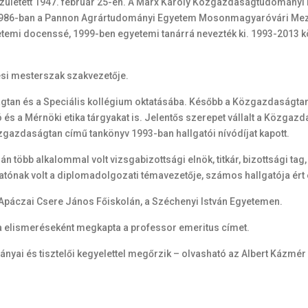
zületett 1947. február 25-én. A Marx Károly Közgazdaságtudományi
ült 1986-ban a Pannon Agrártudományi Egyetem Mosonmagyaróvári 
mi docenssé, 1999-ben egyetemi tanárrá nevezték ki. 1993-2013 kö
tési mesterszak szakvezetője.
gtan és a Speciális kollégium oktatásába. Később a Közgazdaságtan
s a Mérnöki etika tárgyakat is. Jelentős szerepet vállalt a Közgaz
zgazdaságtan című tankönyv 1993-ban hallgatói nívódíjat kapott.
n több alkalommal volt vizsgabizottsági elnök, titkár, bizottsági tag,
hallgatónak volt a diplomadolgozati témavezetője, számos hallgatója ért
 Apáczai Csere János Főiskolán, a Széchenyi István Egyetemen.
a elismeréseként megkapta a professor emeritus címet.
ványai és tisztelői kegyelettel megőrzik – olvasható az Albert Káz