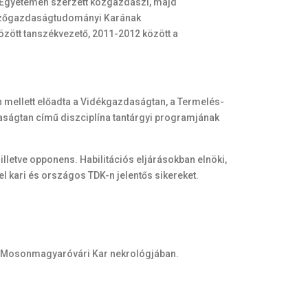
 Egyetemen szerzett közgazdászi, majd
Mezőgazdaságtudományi Karának
zött tanszékvezető, 2011-2012 között a
 mellett előadta a Vidékgazdaságtan, a Termelés-
daságtan című diszciplína tantárgyi programjának
 illetve opponens. Habilitációs eljárásokban elnöki,
 el kari és országos TDK-n jelentős sikereket.
mér Mosonmagyaróvári Kar nekrológjában.