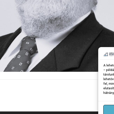
A lehet
– példá
tárolun
lehetőv
fel, mi
elutasí
hátrány