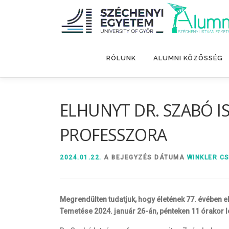
Tovább
a
tartalomhoz
RÓLUNK
ALUMNI KÖZÖSSÉG
ELHUNYT DR. SZABÓ I
PROFESSZORA
2024.01.22.
A BEJEGYZÉS DÁTUMA
WINKLER C
Megrendülten tudatjuk, hogy életének 77. évében 
Temetése 2024. január 26-án, pénteken 11 órakor l