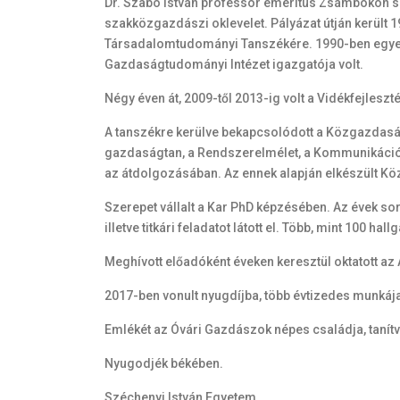
Dr. Szabó István professor emeritus Zsámbokon s
szakközgazdászi oklevelet. Pályázat útján ker
Társadalomtudományi Tanszékére. 1990-ben egyete
Gazdaságtudományi Intézet igazgatója volt.
Négy éven át, 2009-től 2013-ig volt a Vidékfejlesz
A tanszékre kerülve bekapcsolódott a Közgazdasá
gazdaságtan, a Rendszerelmélet, a Kommunikáció é
az átdolgozásában. Az ennek alapján elkészült Kö
Szerepet vállalt a Kar PhD képzésében. Az évek sorá
illetve titkári feladatot látott el. Több, mint 100 
Meghívott előadóként éveken keresztül oktatott az
2017-ben vonult nyugdíjba, több évtizedes munkáj
Emlékét az Óvári Gazdászok népes családja, tanít
Nyugodjék békében.
Széchenyi István Egyetem