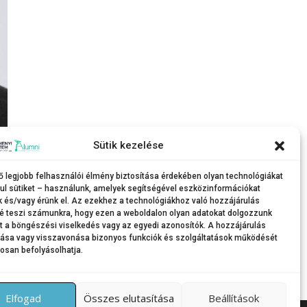
Sütik kezelése
ő legjobb felhasználói élmény biztosítása érdekében olyan technológiákat
ul sütiket – használunk, amelyek segítségével eszközinformációkat
k és/vagy érünk el. Az ezekhez a technológiákhoz való hozzájárulás
é teszi számunkra, hogy ezen a weboldalon olyan adatokat dolgozzunk
nt a böngészési viselkedés vagy az egyedi azonosítók. A hozzájárulás
tása vagy visszavonása bizonyos funkciók és szolgáltatások működését
osan befolyásolhatja.
Elfogad
Összes elutasítása
Beállítások