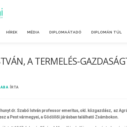
HÍREK
MÉDIA
DIPLOMAÁTADÓ
DIPLOMÁN TÚL
STVÁN, A TERMELÉS-GAZDASÁGT
SABA
ÍRTA
elhunyt dr. Szabó István professor emeritus, okl. közgazdász, az Ag
esz a Pest vármegyei, a Gödöllői járásban található Zsámbokon.