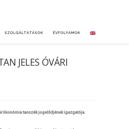
SZOLGÁLTATÁSOK
ÉVFOLYAMOK
AN JELES ÓVÁRI
rárökonómia tanszék jogelődjének igazgatója.