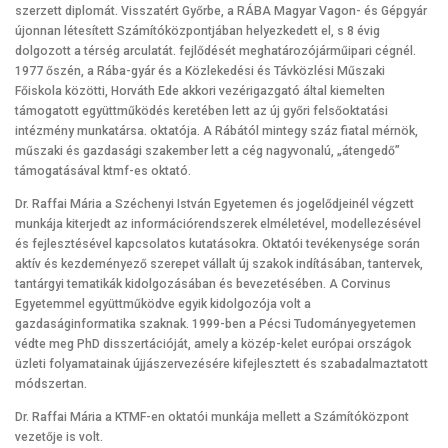
szerzett diplomát. Visszatért Győrbe, a RÁBA Magyar Vagon- és Gépgyár
újonnan létesített Számítóközpontjában helyezkedett el, s 8 évig
dolgozott a térség arculatát. fejlődését meghatározójárműipari cégnél.
1977 őszén, a Rába-gyár és a Közlekedési és Távközlési Műszaki
Főiskola közötti, Horváth Ede akkori vezérigazgató által kiemelten
támogatott együttműködés keretében lett az új győri felsőoktatási
intézmény munkatársa. oktatója. A Rábától mintegy száz fiatal mérnök,
műszaki és gazdasági szakember lett a cég nagyvonalú, „átengedő”
támogatásával ktmf-es oktató.
Dr. Raffai Mária a Széchenyi István Egyetemen és jogelődjeinél végzett
munkája kiterjedt az információrendszerek elméletével, modellezésével
és fejlesztésével kapcsolatos kutatásokra. Oktatói tevékenysége során
aktív és kezdeményező szerepet vállalt új szakok indításában, tantervek,
tantárgyi tematikák kidolgozásában és bevezetésében. A Corvinus
Egyetemmel együttműködve egyik kidolgozója volt a
gazdaságinformatika szaknak. 1999-ben a Pécsi Tudományegyetemen
védte meg PhD disszertációját, amely a közép-kelet európai országok
üzleti folyamatainak újjászervezésére kifejlesztett és szabadalmaztatott
módszertan.
Dr. Raffai Mária a KTMF-en oktatói munkája mellett a Számítóközpont
vezetője is volt.