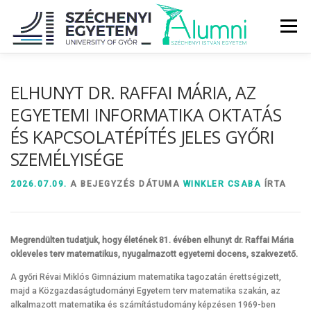
Tovább
a
Menü
tartalomhoz
RÓLUNK
ALUMNI KÖZÖSSÉG
HÍREK
MÉDIA
ELHUNYT DR. RAFFAI MÁRIA, AZ
EGYETEMI INFORMATIKA OKTATÁS
ÉS KAPCSOLATÉPÍTÉS JELES GYŐRI
DIPLOMAÁTADÓ
DIPLOMÁN TÚL
SZEMÉLYISÉGE
SZOLGÁLTATÁSOK
ÉVFOLYAMOK
2026.07.09.
A BEJEGYZÉS DÁTUMA
WINKLER CSABA
ÍRTA
Megrendülten tudatjuk, hogy életének 81. évében elhunyt dr. Raffai Mária
okleveles terv matematikus, nyugalmazott egyetemi docens, szakvezető.
A győri Révai Miklós Gimnázium matematika tagozatán érettségizett,
majd a Közgazdaságtudományi Egyetem terv matematika szakán, az
alkalmazott matematika és számítástudomány képzésen 1969-ben