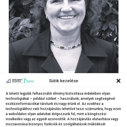
Sütik kezelése
A lehető legjobb felhasználói élmény biztosítása érdekében olyan
technológiákat – például sütiket – használunk, amelyek segítségével
eszközinformációkat tárolunk és/vagy érünk el. Az ezekhez a
DR. RAFFAI MÁRIA
technológiákhoz való hozzájárulás lehetővé teszi számunkra, hogy ezen
a weboldalon olyan adatokat dolgozzunk fel, mint a böngészési
okleveles terv matematikus, nyugalmazott egyetemi docens, szakvezető.
viselkedés vagy az egyedi azonosítók. A hozzájárulás elutasítása vagy
visszavonása bizonyos funkciók és szolgáltatások működését