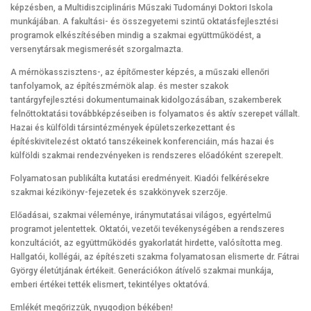
képzésben, a Multidiszciplináris Műszaki Tudományi Doktori Iskola
munkájában. A fakultási- és összegyetemi szintű oktatásfejlesztési
programok elkészítésében mindig a szakmai együttműködést, a
versenytársak megismerését szorgalmazta.
A mérnökasszisztens-, az építőmester képzés, a műszaki ellenőri
tanfolyamok, az építészmérnök alap. és mester szakok
tantárgyfejlesztési dokumentumainak kidolgozásában, szakemberek
felnőttoktatási továbbképzéseiben is folyamatos és aktív szerepet vállalt.
Hazai és külföldi társintézmények épületszerkezettant és
építéskivitelezést oktató tanszékeinek konferenciáin, más hazai és
külföldi szakmai rendezvényeken is rendszeres előadóként szerepelt.
Folyamatosan publikálta kutatási eredményeit. Kiadói felkérésekre
szakmai kézikönyv-fejezetek és szakkönyvek szerzője.
Előadásai, szakmai véleménye, iránymutatásai világos, egyértelmű
programot jelentettek. Oktatói, vezetői tevékenységében a rendszeres
konzultációt, az együttműködés gyakorlatát hirdette, valósította meg.
Hallgatói, kollégái, az építészeti szakma folyamatosan elismerte dr. Fátrai
György életútjának értékeit. Generációkon átívelő szakmai munkája,
emberi értékei tették elismert, tekintélyes oktatóvá.
Emlékét megőrizzük, nyugodjon békében!