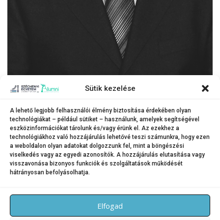
DR. FÁTRAI GYÖRGY
Sütik kezelése
okleveles építészmérnök,
A lehető legjobb felhasználói élmény biztosítása érdekében olyan
nyugalmazott egyetemi docens,
technológiákat – például sütiket – használunk, amelyek segítségével
eszközinformációkat tárolunk és/vagy érünk el. Az ezekhez a
a Műszaki Tudományi Kar egykori dékánhelyettese, volt tanszékvezető.
technológiákhoz való hozzájárulás lehetővé teszi számunkra, hogy ezen
Emlékét megőrizzük, nyugodjon békében!
a weboldalon olyan adatokat dolgozzunk fel, mint a böngészési
viselkedés vagy az egyedi azonosítók. A hozzájárulás elutasítása vagy
visszavonása bizonyos funkciók és szolgáltatások működését
hátrányosan befolyásolhatja.
KATEGÓRIA:
GYÁSZHÍREK
Elfogad