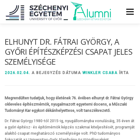
Tovább
a
Menü
tartalomhoz
RÓLUNK
ALUMNI KÖZÖSSÉG
HÍREK
MÉDIA
ELHUNYT DR. FÁTRAI GYÖRGY, A
GYŐRI ÉPÍTÉSZKÉPZÉSI CSAPAT JELES
SZEMÉLYISÉGE
DIPLOMAÁTADÓ
DIPLOMÁN TÚL
2026.02.04.
A BEJEGYZÉS DÁTUMA
WINKLER CSABA
ÍRTA
SZOLGÁLTATÁSOK
ÉVFOLYAMOK
Megre
ndülten tudatjuk, hogy életének 76. évében elhunyt dr. Fátrai György
okleveles építészmérnök, nyugalmazott egyetemi docens,
a Műszaki
Tudományi Kar egykori dékánhelyettese, volt tanszékvezető.
Dr. Fátrai György 1980-tól 2015-ig, nyugállományba vonulásáig, 35 éven át
a győri építész- és építőmérnök képzés szakmai kiteljesítését, programját
alakító csapat meghatározó személyisége volt. PhD tudományos
fokozatát az Universitas-Győr Alapítvány ösztöndíjasaként