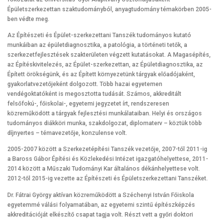
Épületszerkezettan szaktudományból, anyagtudomány témakörben 2005-
ben védte meg.
Az Építészeti és Épület-szerkezettani Tanszék tudományos kutató
munkáiban az épületdiagnosztika, a patológia, a történeti tetők, a
szerkezetfejlesztések szakterületen végzett kutatásokat. A Magasépítés,
az Építéskivitelezés, az Épület-szerkezettan, az Épületdiagnosztika, az
Épített örökségünk, és az Épített környezetünk tárgyak előadójaként,
gyakorlatvezetőjeként dolgozott. Több hazai egyetemen
vendégoktatóként is megosztotta tudását. Számos, akkreditált
felsőfokú-, főiskolai-, egyetemi jegyzetet írt, rendszeresen
közreműködött a tárgyak fejlesztési munkálataiban. Helyi és országos
tudományos diákköri munka, szakdolgozat, diplomaterv – köztük több
díjnyertes – témavezetője, konzulense volt.
2005-2007 között a Szerkezetépítési Tanszék vezetője, 2007-től 2011-ig
a Baross Gábor Építési és Közlekedési Intézet igazgatóhelyettese, 2011-
2014 között a Műszaki Tudományi Kar általános dékánhelyettese volt.
2012-től 2015-ig vezette az Építészeti és Épületszerkezettani Tanszéket.
Dr. Fátrai György aktívan közreműködött a Széchenyi István Főiskola
egyetemmé válási folyamatában, az egyetemi szintű építészképzés
akkreditációját elkészítő csapat tagja volt. Részt vett a győri doktori