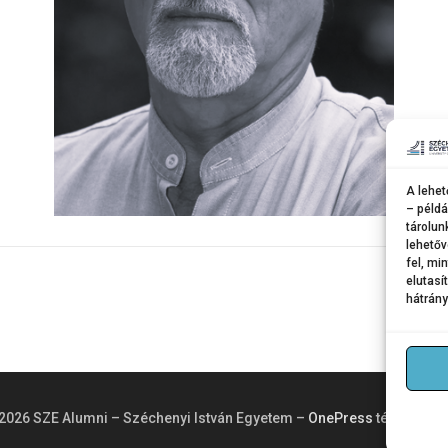
A lehet
– példá
tárolun
lehetőv
fel, mi
elutasí
hátrány
2026 SZE Alumni – Széchenyi István Egyetem
–
OnePress
téma Fame