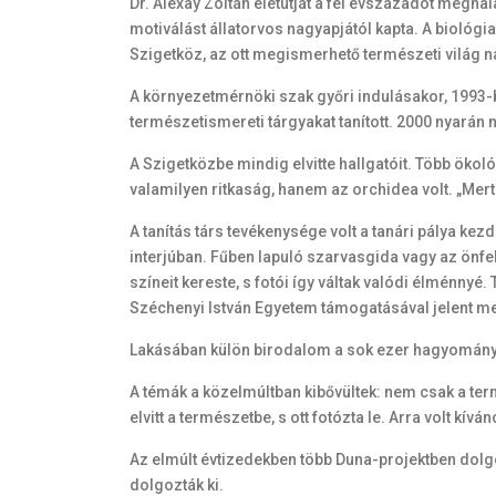
Dr. Alexay Zoltán életútját a fél évszázadot megha
motiválást állatorvos nagyapjától kapta. A biológ
Szigetköz, az ott megismerhető természeti világ n
A környezetmérnöki szak győri indulásakor, 1993-ba
természetismereti tárgyakat tanított. 2000 nyarán 
A Szigetközbe mindig elvitte hallgatóit. Több ök
valamilyen ritkaság, hanem az orchidea volt. „Mert
A tanítás társ tevékenysége volt a tanári pálya k
interjúban. Fűben lapuló szarvasgida vagy az önfe
színeit kereste, s fotói így váltak valódi élménnyé
Széchenyi István Egyetem támogatásával jelent m
Lakásában külön birodalom a sok ezer hagyományos
A témák a közelmúltban kibővültek: nem csak a ter
elvitt a természetbe, s ott fotózta le. Arra volt kí
Az elmúlt évtizedekben több Duna-projektben dolgoz
dolgozták ki.