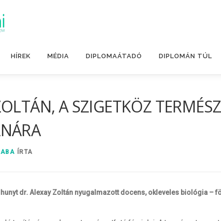
HÍREK
MÉDIA
DIPLOMAÁTADÓ
DIPLOMÁN TÚL
ZOLTÁN, A SZIGETKÖZ TERMÉSZ
ANÁRA
SABA
ÍRTA
lhunyt dr. Alexay Zoltán nyugalmazott docens, okleveles biológia – f