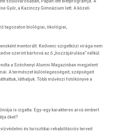
tete szülővárosában, Pápán lett életprogramja. A
ne Győr, a Kazinczy Gimnázium lett. A közeli
ő tagozaton biológiai, ökológiai,
lensként mentorált. Kedvenc szigetközi virága nem
kedve szerint bárhová az ő „hozzájárulása” nélkül.
 mondta a Széchenyi Alumni Magazinban megjelent
émái. A természet különlegességeit, szépségeit
láthattuk, láthatjuk. Több művészi fotókönyve a
niája is izgatta. Egy-egy karakteres arcú embert
átja őket?
zvédelmi és turisztikai rehabilitációs terveit