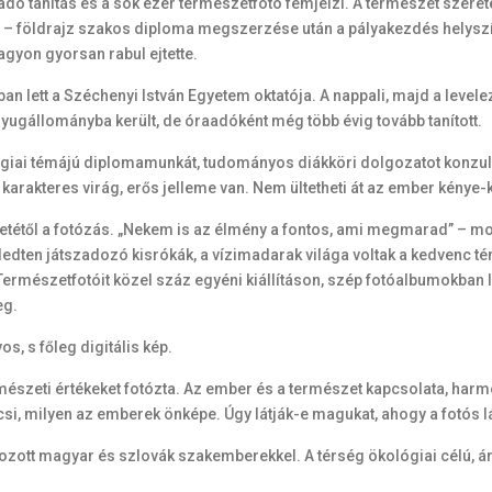
ladó tanítás és a sok ezer természetfotó fémjelzi. A természet szere
ia – földrajz szakos diploma megszerzése után a pályakezdés helyszí
agyon gyorsan rabul ejtette.
n lett a Széchenyi István Egyetem oktatója. A nappali, majd a levelez
nyugállományba került, de óraadóként még több évig tovább tanított.
ológiai témájú diplomamunkát, tudományos diákköri dolgozatot konzu
 karakteres virág, erős jelleme van. Nem ültetheti át az ember kénye-
ezdetétől a fotózás. „Nekem is az élmény a fontos, ami megmarad” –
ledten játszadozó kisrókák, a vízimadarak világa voltak a kedvenc t
. Természetfotóit közel száz egyéni kiállításon, szép fotóalbumokban 
eg.
, s főleg digitális kép.
mészeti értékeket fotózta. Az ember és a természet kapcsolata, harmó
váncsi, milyen az emberek önképe. Úgy látják-e magukat, ahogy a fotós l
ott magyar és szlovák szakemberekkel. A térség ökológiai célú, árví