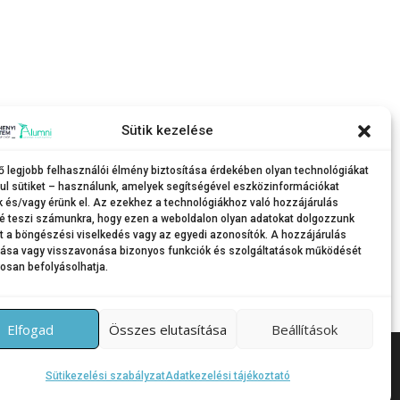
Sütik kezelése
ő legjobb felhasználói élmény biztosítása érdekében olyan technológiákat
ul sütiket – használunk, amelyek segítségével eszközinformációkat
k és/vagy érünk el. Az ezekhez a technológiákhoz való hozzájárulás
é teszi számunkra, hogy ezen a weboldalon olyan adatokat dolgozzunk
nt a böngészési viselkedés vagy az egyedi azonosítók. A hozzájárulás
tása vagy visszavonása bizonyos funkciók és szolgáltatások működését
osan befolyásolhatja.
Elfogad
Összes elutasítása
Beállítások
Themes által
Sütikezelési szabályzat
Adatkezelési tájékoztató