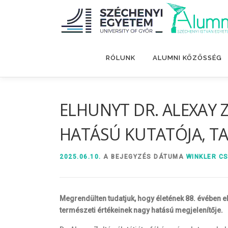
Tovább
a
tartalomhoz
RÓLUNK
ALUMNI KÖZÖSSÉG
ELHUNYT DR. ALEXAY 
HATÁSÚ KUTATÓJA, T
2025.06.10.
A BEJEGYZÉS DÁTUMA
WINKLER C
Megrendülten tudatjuk, hogy életének 88. évében e
természeti értékeinek nagy hatású megjelenítője.