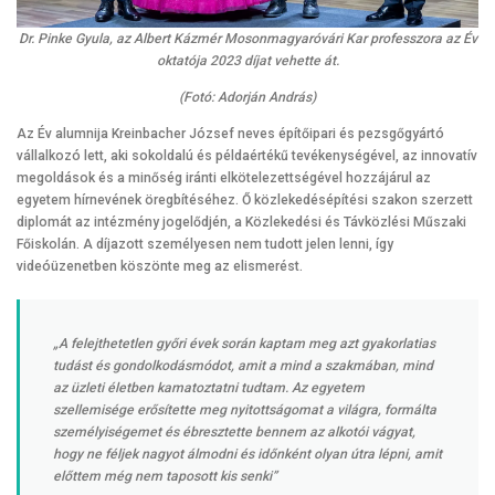
Dr. Pinke Gyula, az Albert Kázmér Mosonmagyaróvári Kar professzora az Év
oktatója 2023 díjat vehette át.
(Fotó: Adorján András)
Az Év alumnija Kreinbacher József neves építőipari és pezsgőgyártó
vállalkozó lett, aki sokoldalú és példaértékű tevékenységével, az innovatív
megoldások és a minőség iránti elkötelezettségével hozzájárul az
egyetem hírnevének öregbítéséhez. Ő közlekedésépítési szakon szerzett
diplomát az intézmény jogelődjén, a Közlekedési és Távközlési Műszaki
Főiskolán. A díjazott személyesen nem tudott jelen lenni, így
videóüzenetben köszönte meg az elismerést.
„A felejthetetlen győri évek során kaptam meg azt gyakorlatias
tudást és gondolkodásmódot, amit a mind a szakmában, mind
az üzleti életben kamatoztatni tudtam. Az egyetem
szellemisége erősítette meg nyitottságomat a világra, formálta
személyiségemet és ébresztette bennem az alkotói vágyat,
hogy ne féljek nagyot álmodni és időnként olyan útra lépni, amit
előttem még nem taposott kis senki”