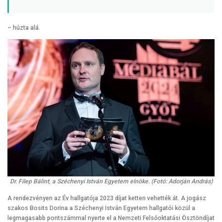
– húzta alá.
Dr. Filep Bálint, a Széchenyi István Egyetem elnöke. (Fotó: Adorján András)
A rendezvényen az Év hallgatója 2023 díjat ketten vehették át. A jogász
szakos Bosits Dorina a Széchenyi István Egyetem hallgatói közül a
legmagasabb pontszámmal nyerte el a Nemzeti Felsőoktatási Ösztöndíjat