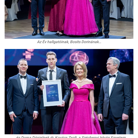
Az Év hallgatóinak, Bosits Dorinának…
… és Doma Dánielnek dr. Kovács Zsolt, a Széchenyi István Egyetem