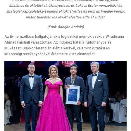
általános és oktatási elnökhelyettese, dr. Lukács Eszter nemzetközi és
stratégiai kapcsolatokért felelős elnökhelyettes és prof. dr. Friedler Ferenc
rektor, tudományos elnökhelyettes adta át a díjat.
(Fotó: Adorján András)
Az Év nemzetközi hallgatójának a logisztikai mérnök szakos Wiradisuria
Ahmad Faishalt választották. Az indonéz fiatal a Tudományos és
Művészeti Diákkonferencián elért sikerével, valamint kutatási és
közösségi tevékenységével érdemelte ki az elismerést.