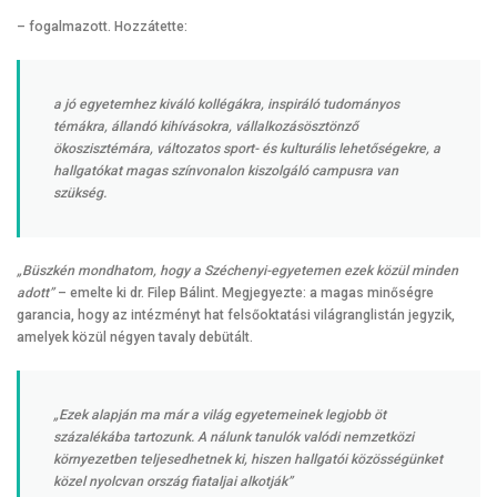
– fogalmazott. Hozzátette:
a jó egyetemhez kiváló kollégákra, inspiráló tudományos
témákra, állandó kihívásokra, vállalkozásösztönző
ökoszisztémára, változatos sport- és kulturális lehetőségekre, a
hallgatókat magas színvonalon kiszolgáló campusra van
szükség.
„Büszkén mondhatom, hogy a Széchenyi-egyetemen ezek közül minden
adott”
– emelte ki dr. Filep Bálint. Megjegyezte: a magas minőségre
garancia, hogy az intézményt hat felsőoktatási világranglistán jegyzik,
amelyek közül négyen tavaly debütált.
„Ezek alapján ma már a világ egyetemeinek legjobb öt
százalékába tartozunk. A nálunk tanulók valódi nemzetközi
környezetben teljesedhetnek ki, hiszen hallgatói közösségünket
közel nyolcvan ország fiataljai alkotják”