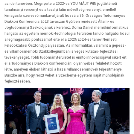
az idei tanévben. Megnyerte a 2022-es YOU MÁJT WIN jogtörténeti
tanulmányi versenyt és a tavalyi latin műveltségi versenyt, emellett
kimagasló szervezőmunkával járult hozzá a 36. Országos Tudományos
Diákköri Konferencia 2023 tavaszán Győrben rendezett Állam- és
Jogtudományi Szekciójának sikeréhez. Doma Dániel mérnökinformatikus
hallgató az egyetem mérnöki-technológiai területen tanuló hallgatói közül
a legmagasabb pontszámot érte el a 2023/2024-es tanév Nemzeti
Felsőoktatási Ösztöndíj pályázatán. Az informatikai, valamint a gépész-
és villamosmérnöki Szakkollégiumban is végez kutatás-fejlesztési
tevékenységet. Több tudományterületet is érintő innovációjával sikert ért
el a Tudományos Diákköri Konferencián: olyan webes felületet hozott
létre, amelyen élőben látható a hazai villamoserőművek teljesítménye.
Büszke arra, hogy részt vehet a Széchenyi-egyetem saját műholdjának
fejlesztésében.