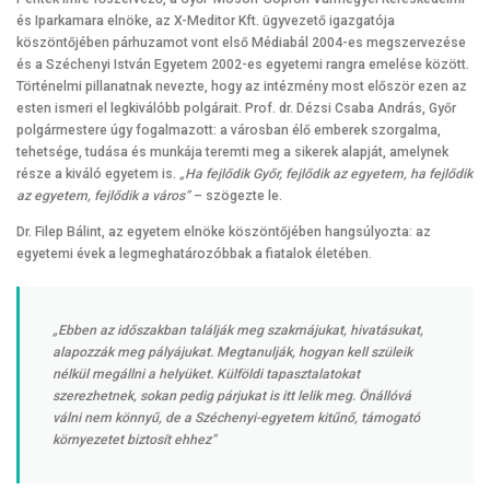
és Iparkamara elnöke, az X-Meditor Kft. ügyvezető igazgatója
köszöntőjében párhuzamot vont első Médiabál 2004-es megszervezése
és a Széchenyi István Egyetem 2002-es egyetemi rangra emelése között.
Történelmi pillanatnak nevezte, hogy az intézmény most először ezen az
esten ismeri el legkiválóbb polgárait. Prof. dr. Dézsi Csaba András, Győr
polgármestere úgy fogalmazott: a városban élő emberek szorgalma,
tehetsége, tudása és munkája teremti meg a sikerek alapját, amelynek
része a kiváló egyetem is.
„Ha fejlődik Győr, fejlődik az egyetem, ha fejlődik
az egyetem, fejlődik a város”
– szögezte le.
Dr. Filep Bálint, az egyetem elnöke köszöntőjében hangsúlyozta: az
egyetemi évek a legmeghatározóbbak a fiatalok életében.
„Ebben az időszakban találják meg szakmájukat, hivatásukat,
alapozzák meg pályájukat. Megtanulják, hogyan kell szüleik
nélkül megállni a helyüket. Külföldi tapasztalatokat
szerezhetnek, sokan pedig párjukat is itt lelik meg. Önállóvá
válni nem könnyű, de a Széchenyi-egyetem kitűnő, támogató
környezetet biztosít ehhez”