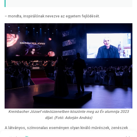
– mondta, inspirálónak nevezve az egyetem fejlődését.
Kreinbacher József videóüzenetben köszönte meg az Év alumnija 2023
díjat. (Fotó: Adorján András)
A látványos, színvonalas eseményen olyan kiváló művészek, zenészek
szórakoztatták a közönséget, mint Szekeres Adrien, László Boldizsár,