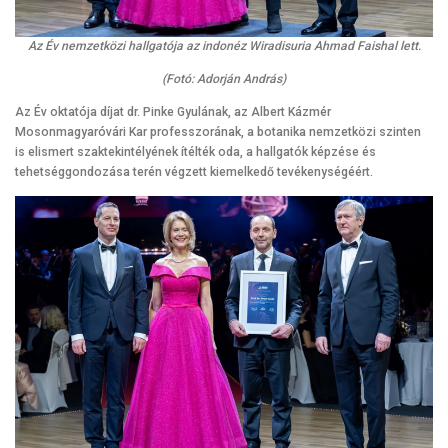
Az Év nemzetközi hallgatója az indonéz Wiradisuria Ahmad Faishal lett.
(Fotó: Adorján András)
Az Év oktatója díjat dr. Pinke Gyulának, az Albert Kázmér
Mosonmagyaróvári Kar professzorának, a botanika nemzetközi szinten
is elismert szaktekintélyének ítélték oda, a hallgatók képzése és
tehetséggondozása terén végzett kiemelkedő tevékenységéért.