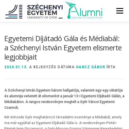
Tovább
a
Menü
tartalomhoz
RÓLUNK
ALUMNI KÖZÖSSÉG
HÍREK
MÉDIA
Egyetemi Díjátadó Gála és Médiabál:
a Széchenyi István Egyetem elismerte
legjobbjait
DIPLOMAÁTADÓ
DIPLOMÁN TÚL
2024.01.15.
A BEJEGYZÉS DÁTUMA
HANCZ GÁBOR
ÍRTA
SZOLGÁLTATÁSOK
ÉVFOLYAMOK
A Széchenyi István Egyetem három hallgatója, valamint egy-egy oktatója
és alumnija vehetett át elismerést a január 13-i Egyetemi Díjátadó Gálán, a
Médiabálon. A rangos rendezvényre megtelt a Győr Városi Egyetemi
Csarnok.
Két évtizede Győr meghatározó társadalmi eseménye a Médiabál, amely
ma már egyúttal az Egyetemi Díjátadó Gála is. A rendezvényen Pintér-
Péntek Imre főszervező, a Győr-Moson-Sopron Vármegyei Kereskedelmi