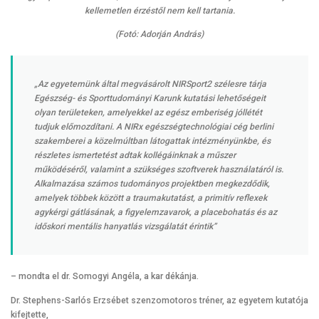
kellemetlen érzéstől nem kell tartania.
(Fotó: Adorján András)
„Az egyetemünk által megvásárolt NIRSport2 szélesre tárja
Egészség- és Sporttudományi Karunk kutatási lehetőségeit
olyan területeken, amelyekkel az egész emberiség jóllétét
tudjuk előmozdítani. A NIRx egészségtechnológiai cég berlini
szakemberei a közelmúltban látogattak intézményünkbe, és
részletes ismertetést adtak kollégáinknak a műszer
működéséről, valamint a szükséges szoftverek használatáról is.
Alkalmazása számos tudományos projektben megkezdődik,
amelyek többek között a traumakutatást, a primitív reflexek
agykérgi gátlásának, a figyelemzavarok, a placebohatás és az
időskori mentális hanyatlás vizsgálatát érintik”
– mondta el dr. Somogyi Angéla, a kar dékánja.
Dr. Stephens-Sarlós Erzsébet szenzomotoros tréner, az egyetem kutatója
kifejtette,