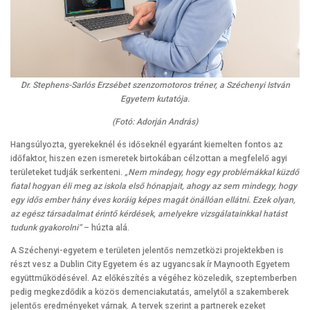
Dr. Stephens-Sarlós Erzsébet szenzomotoros tréner, a Széchenyi István
Egyetem kutatója.
(Fotó: Adorján András)
Hangsúlyozta, gyerekeknél és időseknél egyaránt kiemelten fontos az
időfaktor, hiszen ezen ismeretek birtokában célzottan a megfelelő agyi
területeket tudják serkenteni.
„Nem mindegy, hogy egy problémákkal küzdő
fiatal hogyan éli meg az iskola első hónapjait, ahogy az sem mindegy, hogy
egy idős ember hány éves koráig képes magát önállóan ellátni. Ezek olyan,
az egész társadalmat érintő kérdések, amelyekre vizsgálatainkkal hatást
tudunk gyakorolni”
– húzta alá.
A Széchenyi-egyetem e területen jelentős nemzetközi projektekben is
részt vesz a Dublin City Egyetem és az ugyancsak ír Maynooth Egyetem
együttműködésével. Az előkészítés a végéhez közeledik, szeptemberben
pedig megkezdődik a közös demenciakutatás, amelytől a szakemberek
jelentős eredményeket várnak. A tervek szerint a partnerek ezeket