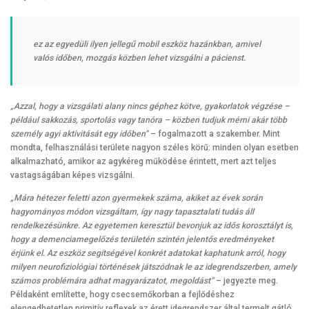
ez az egyedüli ilyen jellegű mobil eszköz hazánkban, amivel
valós időben, mozgás közben lehet vizsgálni a pácienst.
„Azzal, hogy a vizsgálati alany nincs géphez kötve, gyakorlatok végzése –
például sakkozás, sportolás vagy tanóra – közben tudjuk mérni akár több
személy agyi aktivitását egy időben”
– fogalmazott a szakember. Mint
mondta, felhasználási területe nagyon széles körű: minden olyan esetben
alkalmazható, amikor az agykéreg működése érintett, mert azt teljes
vastagságában képes vizsgálni.
„Mára hétezer feletti azon gyermekek száma, akiket az évek során
hagyományos módon vizsgáltam, így nagy tapasztalati tudás áll
rendelkezésünkre. Az egyetemen keresztül bevonjuk az idős korosztályt is,
hogy a demenciamegelőzés területén szintén jelentős eredményeket
érjünk el. Az eszköz segítségével konkrét adatokat kaphatunk arról, hogy
milyen neurofiziológiai történések játszódnak le az idegrendszerben, amely
számos problémára adhat magyarázatot, megoldást”
– jegyezte meg.
Példaként említette, hogy csecsemőkorban a fejlődéshez
elengedhetetlen primitív reflexek az érett idegrendszer által termelt gátló