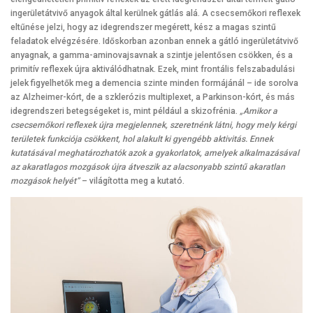
ingerületátvivő anyagok által kerülnek gátlás alá. A csecsemőkori reflexek
eltűnése jelzi, hogy az idegrendszer megérett, kész a magas szintű
feladatok elvégzésére. Időskorban azonban ennek a gátló ingerületátvivő
anyagnak, a gamma-aminovajsavnak a szintje jelentősen csökken, és a
primitív reflexek újra aktiválódhatnak. Ezek, mint frontális felszabadulási
jelek figyelhetők meg a demencia szinte minden formájánál – ide sorolva
az Alzheimer-kórt, de a szklerózis multiplexet, a Parkinson-kórt, és más
idegrendszeri betegségeket is, mint például a skizofrénia.
„Amikor a
csecsemőkori reflexek újra megjelennek, szeretnénk látni, hogy mely kérgi
területek funkciója csökkent, hol alakult ki gyengébb aktivitás. Ennek
kutatásával meghatározhatók azok a gyakorlatok, amelyek alkalmazásával
az akaratlagos mozgások újra átveszik az alacsonyabb szintű akaratlan
mozgások helyét”
– világította meg a kutató.