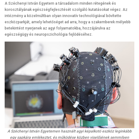
A Széchenyi István Egyetem a társadalom minden rétegének és
korosztályának egészségfejlesztését szolgáló kutatásokat végez. Az
intézmény a közelmúltban olyan innovatív technológiával bővítette
eszközparkját, amely lehetőséget ad arra, hogy a szakemberek mélyebb
betekintést nyerjenek az agyi folyamatokba, hozzájárulva az
egészségügy és neuropszichológia fejlődéséhez.
A Széchenyi István Egyetemen használt agyi képalkotó eszköz leginkább
egy sapkára emlékeztet, és működése közben viselőjének semmilyen