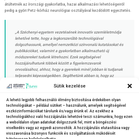
átültetnék az írországi gyakorlatba, hazai alkalmazási lehetőségeiről
pedig a győri Petz-kórház neurológiai osztályával kezdődött egyeztetés.
„A Széchenyi-egyetem vezetésének innovatív szemléletmódja
lehetővé tette, hogy a legkorszerűbb technológiával
dolgozhassunk, amellyel nemzetközi színvonalú kutatásokat és
publikációkat, valamint a gyakorlatban alkalmazható új
módszereket tudunk létrehozni. Ezek segítségével
hozzájárulhatunk többek között a figyelemzavarok
orvoslásához, ahhoz, hogy a gyerekek minél jobban ki tudjanak
teljesedni képességeikben. Segíthetünk abban is, hogy az
idősek minél tovább meg tudják őrizni testi, szellemi fittségüket,
Sütik kezelése
és felderíthetjük például, hogy az idegrendszer mely területét
kell megtámogatnunk a poszttraumás stressz okozta hatások
A lehető legjobb felhasználói élmény biztosítása érdekében olyan
enyhítéséért”
technológiákat – például sütiket – használunk, amelyek segítségével
eszközinformációkat tárolunk és/vagy érünk el. Az ezekhez a
technológiákhoz való hozzájárulás lehetővé teszi számunkra, hogy ezen
a weboldalon olyan adatokat dolgozzunk fel, mint a böngészési
– összegezte dr. Stephens-Sarlós Erzsébet.
viselkedés vagy az egyedi azonosítók. A hozzájárulás elutasítása vagy
visszavonása bizonyos funkciók és szolgáltatások működését
hátrányosan befolyásolhatja.