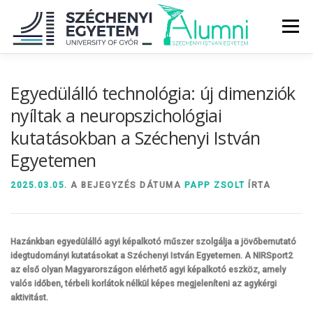
Tovább
a
Menü
tartalomhoz
RÓLUNK
ALUMNI KÖZÖSSÉG
HÍREK
MÉDIA
Egyedülálló technológia: új dimenziók
nyíltak a neuropszichológiai
kutatásokban a Széchenyi István
DIPLOMAÁTADÓ
DIPLOMÁN TÚL
Egyetemen
SZOLGÁLTATÁSOK
ÉVFOLYAMOK
2025.03.05.
A BEJEGYZÉS DÁTUMA
PAPP ZSOLT
ÍRTA
Hazánkban egyedülálló agyi képalkotó műszer szolgálja a jövőbemutató
idegtudományi kutatásokat a Széchenyi István Egyetemen. A NIRSport2
az első olyan Magyarországon elérhető agyi képalkotó eszköz, amely
valós időben, térbeli korlátok nélkül képes megjeleníteni az agykérgi
aktivitást.