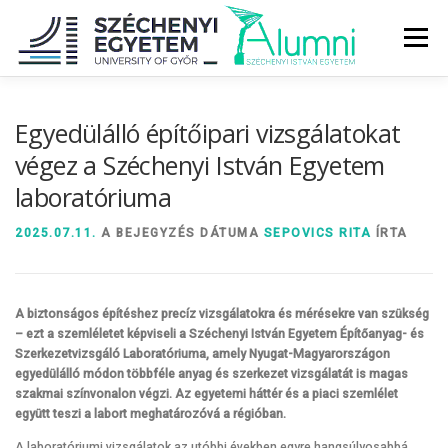
Tovább
a
Menü
tartalomhoz
RÓLUNK
ALUMNI KÖZÖSSÉG
HÍREK
MÉDIA
Egyedülálló építőipari vizsgálatokat
végez a Széchenyi István Egyetem
laboratóriuma
DIPLOMAÁTADÓ
DIPLOMÁN TÚL
2025.07.11.
A BEJEGYZÉS DÁTUMA
SEPOVICS RITA
ÍRTA
SZOLGÁLTATÁSOK
ÉVFOLYAMOK
A biztonságos építéshez precíz vizsgálatokra és mérésekre van szükség
– ezt a szemléletet képviseli a Széchenyi István Egyetem Építőanyag- és
Szerkezetvizsgáló Laboratóriuma, amely Nyugat-Magyarországon
egyedülálló módon többféle anyag és szerkezet vizsgálatát is magas
szakmai színvonalon végzi. Az egyetemi háttér és a piaci szemlélet
együtt teszi a labort meghatározóvá a régióban.
A laboratóriumi vizsgálatok az utóbbi években egyre hangsúlyosabbá