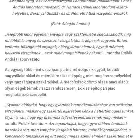
Az Építőanyag- és Szerkezetvizsgáló Laboratórium munkatársai: Pollák
András laboratóriumvezető, dr. Harrach Dániel laboratóriumvezető-
helyettes, Baranyai Gusztáv és dr. Németh Attila vizsgálómérnökök.
(Fotó: Adorján András)
„
A legtöbb labor egyetlen anyagra vagy szakterületre specializálódik, míg
mi többféle anyag és szerkezet vizsgálatára is képesek vagyunk. Beton,
kerámia, hőszigetelő anyagok, előregyártott elemek, egyedi mérések,
helyszíni vizsgálatok – ezek mind megtalálhatók nálunk”
– mondta Pollák
András laborvezető.
Az egység több mint száz ipari partnerrel dolgozik együtt, köztük
nagyvállalatokkal és mérnökirodákkal éppúgy, mint magánszemélyekkel
vagy igazságügyi szakértőkkel. A megbízások döntő része piaci alapú:
olyan cégek térnek vissza rendszeresen, akik az építőipari piac
meghatározó szereplői.
„
Gyakran előfordul, hogy egy gyártónak terméktanúsításhoz van szüksége
vizsgálatra, máskor egy szakértői eljárásban kérik a háttértámogatásunkat.
Olyan is van, hogy egy új termék fejlesztésénél keresnek meg minket
–
sorolta Pollák András. –
Azt tapasztaljuk, hogy egyre többen fordulnak
hozzánk azért, mert komplex vizsgálati hátteret, mérnöki gondolkodást, a
kapcsolódó tanszékkel együtt pedig magas szintű elméleti szakértelmet is