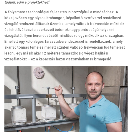
tudunk adni a projektekhez
.”
A folyamatos technológiai fejlesztés is hozzájárul a minőséghez. A
közeljövőben egy olyan ultrahangos, képalkotó szoftverrel rendelkező
vizsgálórendszert állítanak üzembe, amely változó frekvencián működik
és lehetővé teszi a szerkezeti betonok nagy pontosságú helyszíni
vizsgálatát. Ilyen berendezésből mindössze egy működik az országban.
Emellett egy különleges fárasztóberendezéssel is rendelkeznek, amely
akár 30 tonnás terhelés mellett szintén változó frekvencián tud terhelést
leadni, egy másik akár 12 méteres támaszközig végez hajlítási
vizsgálatokat – ez a kapacitás hazai viszonylatban is kimagasló.