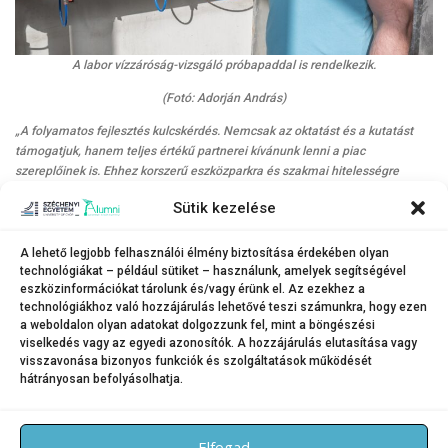
A labor vízzáróság-vizsgáló próbapaddal is rendelkezik.
(Fotó: Adorján András)
„A folyamatos fejlesztés kulcskérdés. Nemcsak az oktatást és a kutatást
támogatjuk, hanem teljes értékű partnerei kívánunk lenni a piac
szereplőinek is. Ehhez korszerű eszközparkra és szakmai hitelességre
egyaránt szükség van”
– emelte ki Pollák András.
Sütik kezelése
A labor az egyetem részeként természetesen részt vesz a hallgatók
gyakorlati képzésében, kutatási projektekben, doktori munkákban is,
A lehető legjobb felhasználói élmény biztosítása érdekében olyan
ugyanakkor működése nem korlátozódik az akadémiai keretek közé. A cél
technológiákat – például sütiket – használunk, amelyek segítségével
az, hogy a térségben működő cégek, szervezetek és szakemberek is
eszközinformációkat tárolunk és/vagy érünk el. Az ezekhez a
felismerjék: Győrben elérhető egy olyan mérési és vizsgálati háttér,
technológiákhoz való hozzájárulás lehetővé teszi számunkra, hogy ezen
amelyre bátran lehet építeni – szó szerint is.
a weboldalon olyan adatokat dolgozzunk fel, mint a böngészési
viselkedés vagy az egyedi azonosítók. A hozzájárulás elutasítása vagy
visszavonása bizonyos funkciók és szolgáltatások működését
hátrányosan befolyásolhatja.
KATEGÓRIA:
HÍREK
Elfogad