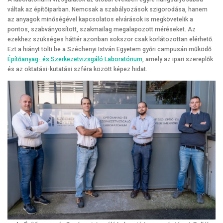
váltak az építőiparban. Nemcsak a szabályozások szigorodása, hanem
az anyagok minőségével kapcsolatos elvárások is megkövetelik a
pontos, szabványosított, szakmailag megalapozott méréseket. Az
ezekhez szükséges háttér azonban sokszor csak korlátozottan elérhető.
Ezt a hiányt tölti be a Széchenyi István Egyetem győri campusán működő
Építőanyag- és Szerkezetvizsgáló Laboratórium
, amely az ipari szereplők
és az oktatási-kutatási szféra között képez hidat.