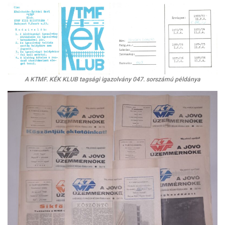
A KTMF. KÉK KLUB tagsági igazolvány 047. sorszámú példánya