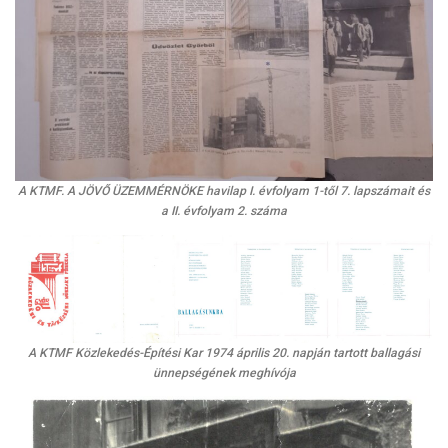
A KTMF. A JÖVŐ ÜZEMMÉRNÖKE havilap I. évfolyam 1-től 7. lapszámait és
a II. évfolyam 2. száma
A KTMF Közlekedés-Építési Kar 1974 április 20. napján tartott ballagási
ünnepségének meghívója