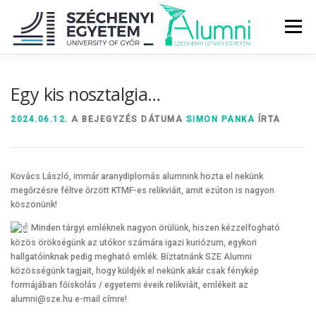
Tovább
a
Menü
tartalomhoz
RÓLUNK
ALUMNI KÖZÖSSÉG
HÍREK
MÉDIA
Egy kis nosztalgia…
2024.06.12.
A BEJEGYZÉS DÁTUMA
SIMON PANKA
ÍRTA
DIPLOMAÁTADÓ
DIPLOMÁN TÚL
Kovács László, immár aranydiplomás alumnink hozta el nekünk
SZOLGÁLTATÁSOK
ÉVFOLYAMOK
megőrzésre féltve őrzött KTMF-es relikviáit, amit ezúton is nagyon
köszönünk!
Minden tárgyi emléknek nagyon örülünk, hiszen kézzelfogható
közös örökségünk az utókor számára igazi kuriózum, egykori
hallgatóinknak pedig megható emlék. Bíztatnánk SZE Alumni
közösségünk tagjait, hogy küldjék el nekünk akár csak fénykép
formájában főiskolás / egyetemi éveik relikviáit, emlékeit az
alumni@sze.hu e-mail címre!