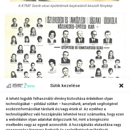
A KTMF Szerb utcai épületének bejáratáról készült fénykép
Sütik kezelése
A lehető legjobb felhasználói élmény biztosítása érdekében olyan
technológiákat – például sütiket – használunk, amelyek segítségével
eszközinformációkat tárolunk és/vagy érünk el. Az ezekhez a
technológiákhoz való hozzájárulás lehetővé teszi számunkra, hogy ezen
a weboldalon olyan adatokat dolgozzunk fel, mint a böngészési
KTMF tabló
viselkedés vagy az egyedi azonosítók. A hozzájárulás elutasítása vagy
visszavonása bizonyos funkciók és szolgáltatások működését