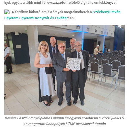
Írjuk együtt a több mint fél évszázadot felölelő digitális emlékkönyvet!
A fotókon látható emléktárgyak megtekinthetők a
Széchenyi István
Egyetem Egyetemi Könyvtár és Levéltár
ban!
Kovács László aranydiplomás alumni és egykori szaktársai
a 2024. június 6-
án megtartott ünnepélyes KTMF díszoklevél-átadón