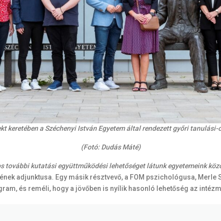
t keretében a Széchenyi István Egyetem által rendezett győri tanulási-
(Fotó: Dudás Máté)
s további kutatási együttműködési lehetőséget látunk egyetemeink közö
nek adjunktusa. Egy másik résztvevő, a FOM pszichológusa, Merle S
ram, és reméli, hogy a jövőben is nyílik hasonló lehetőség az intéz