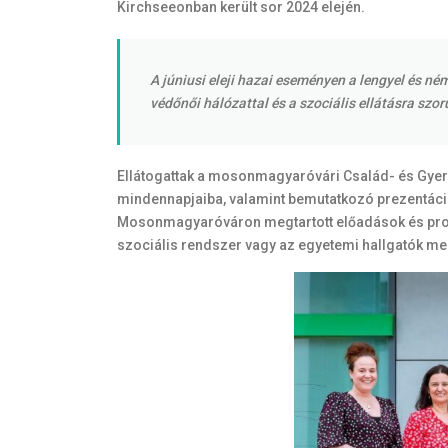
Kirchseeonban került sor 2024 elején.
A júniusi eleji hazai eseményen a lengyel és 
védőnői hálózattal és a szociális ellátásra sz
Ellátogattak a mosonmagyaróvári Család- és Gyerm
mindennapjaiba, valamint bemutatkozó prezentáció
Mosonmagyaróváron megtartott előadások és progr
szociális rendszer vagy az egyetemi hallgatók m