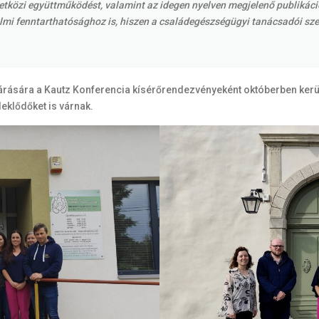
mzetközi együttműködést, valamint az idegen nyelven megjelenő publikác
i fenntarthatósághoz is, hiszen a családegészségügyi tanácsadói szerepe
 zárására a Kautz Konferencia kísérőrendezvényeként októberben ker
klődőket is várnak.