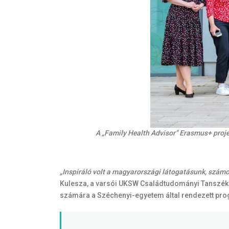
A „Family Health Advisor” Erasmus+ projek
„Inspiráló volt a magyarországi látogatásunk, számo
Kulesza, a varsói UKSW Családtudományi Tanszéké
számára a Széchenyi-egyetem által rendezett prog