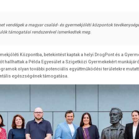
német vendégek a magyar család- és gyermekjóléti központok tevékenysé
orulók támogatási rendszerével ismerkedtek meg.
ekjóléti Központba, betekintést kaptak a helyi DrogPont és a Gyer
t hallhattak a Példa Egyesület a Szigetközi Gyermekekért munkájáról
amok olyan további potenciális együttműködési területekre mutatt
entális egészségének támogatása.