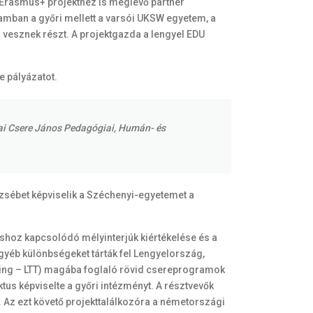
 Erasmus+ projekthez is meglévő partner
mban a győri mellett a varsói UKSW egyetem, a
vesznek részt. A projektgazda a lengyel EDU
 pályázatot.
czai Csere János Pedagógiai, Humán- és
 Erzsébet képviselik a Széchenyi-egyetemet a
áshoz kapcsolódó mélyinterjúk kiértékelése és a
egyéb különbségeket tárták fel Lengyelország,
ning – LTT) magába foglaló rövid csereprogramok
tus képviselte a győri intézményt. A résztvevők
 Az ezt követő projekttalálkozóra a németországi