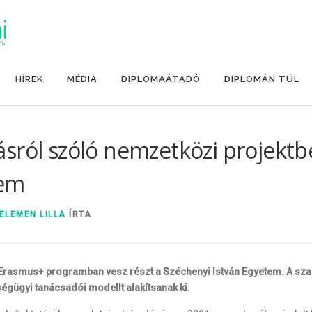
HÍREK
MÉDIA
DIPLOMAÁTADÓ
DIPLOMÁN TÚL
sról szóló nemzetközi projektbe
tem
ELEMEN LILLA
ÍRTA
rasmus+ programban vesz részt a Széchenyi István Egyetem. A szakké
gügyi tanácsadói modellt alakítsanak ki.