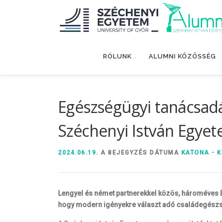
Tovább
a
tartalomhoz
RÓLUNK
ALUMNI KÖZÖSSÉG
Egészségügyi tanácsadá
Széchenyi István Egye
2024.06.19.
A BEJEGYZÉS DÁTUMA
KATONA - K
Lengyel és német partnerekkel közös, hároméves E
hogy modern igényekre választ adó családegészsé