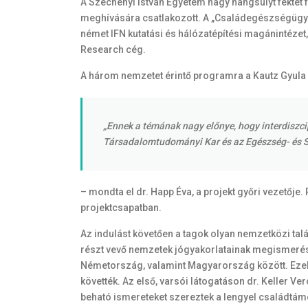
A Széchenyi István Egyetem nagy hangsúlyt fektet
meghívására csatlakozott. A „Családegészségügyi 
német IFN kutatási és hálózatépítési magánintéze
Research cég.
A három nemzetet érintő programra a Kautz Gyula
„Ennek a témának nagy előnye, hogy interdiszci
Társadalomtudományi Kar és az Egészség- és S
– mondta el dr. Happ Éva, a projekt győri vezetője.
projektcsapatban.
Az indulást követően a tagok olyan nemzetközi tal
részt vevő nemzetek jógyakorlatainak megismerése 
Németország, valamint Magyarország között. Ezeke
követték. Az első, varsói látogatáson dr. Keller V
beható ismereteket szereztek a lengyel családtámo