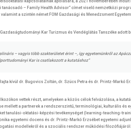
 felsőoktatási kapcsolatainak ápolására, a 2021 novemberében indult
tanácsadó – Family Health Advisor” címet viselő nemzetközi progra
t, valamint a szintén német FOM Gazdasági és Menedzsment Egyetem 
 Gazdaságtudományi Kar Turizmus és Vendéglátás Tanszéke adott be
plináris – vagyis több szakterületet érint –, így egyetemünkről az Apá
porttudományi Kar is csatlakozott a kutatáshoz”
 Rajta kívül dr. Bugovics Zoltán, dr. Szücs Petra és dr. Printz-Markó
álkozókon vettek részt, amelyeken a közös célok felvázolása, a kutat
mellett a partnerek a rendszerszintű, terminológiai, kulturális és 
t tanulási-oktatási-képzési tevékenységet (learning-teaching-trai
eronika egyetemi docens és dr. Printz-Markó Erzsébet egyetemi adjunk
gatási modellekről és a szociális rendszer működési filozófiájáról.