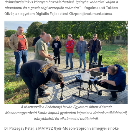
drónképzésünk is könnyen hozzáférhetővé, igénybe vehetővé váljon a
társadalmi és a gazdasági szereplők számára”
– fogalmazott Takács
Olivér, az egyetem Digitális Fejlesztési Központjának munkatársa.
A résztvevők a Széchenyi István Egyetem Albert Kázmér
Mosonmagyaróvári Karán kaptak gyakorlati képzést a drónok működéséről,
irányításáról és alkalmazási területeiről.
Dr. Pozsgay Péter, a MATASZ Győr-Moson-Sopron vármegyei elnöke