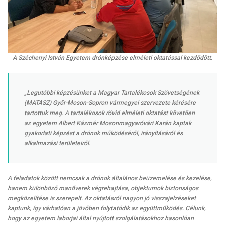
A Széchenyi István Egyetem drónképzése elméleti oktatással kezdődött.
„Legutóbbi képzésünket a Magyar Tartalékosok Szövetségének
(MATASZ) Győr-Moson-Sopron vármegyei szervezete kérésére
tartottuk meg. A tartalékosok rövid elméleti oktatást követően
az egyetem Albert Kázmér Mosonmagyaróvári Karán kaptak
gyakorlati képzést a drónok működéséről, irányításáról és
alkalmazási területeiről.
A feladatok között nemcsak a drónok általános beüzemelése és kezelése,
hanem különböző manőverek végrehajtása, objektumok biztonságos
megközelítése is szerepelt. Az oktatásról nagyon jó visszajelzéseket
kaptunk, így várhatóan a jövőben folytatódik az együttműködés. Célunk,
hogy az egyetem laborjai által nyújtott szolgálatásokhoz hasonlóan