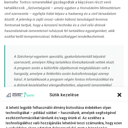
kiemelte: fontos ismeretekkel gazdagodtak a képzésen részt vevő
tartalékosok.
„Szövetségünk – amely egyben a Honvédelmi Minisztérium
civil szervezete – egyfajta hidat képez a hadsereg és a civil társadalom
között. A jelenleg is zajló orosz–ukrán háború tanulságait levonva
fontosnak tartjuk, hogy a korszerű technika és a civil célú drónok
használatának ismereteivel ruházzuk fel tartalékos egységeinket, akik
ezáltal kellő kompetenciával, felkészültséggel rendelkezhetnek.
A Széchenyi-egyetem speciális, gyakorlatorientált képzést
szervezett, amelyen főleg tartalékos lövészkatonák vettek részt.
A program során a különféle objektumok megtalálásán volt a
hangsúly, amelyre a felderítés során kulcsfontosságú szerep
hárul. A tartalékosok a program végén fontos információkkal és
a drónok kezeléséhez elengedhetetlen, alapvető ismeretekkel
gazdagodtak. A győri intézmény által biztosított képzés nagy
Sütik kezelése
sikert aratott a résztvevők között, és a rengeteg pozitív
visszajelzést látva a jövőben is hasonló együttműködésre
A lehető legjobb felhasználói élmény biztosítása érdekében olyan
törekszünk”
technológiákat – például sütiket – használunk, amelyek segítségével
eszközinformációkat tárolunk és/vagy érünk el. Az ezekhez a
technológiákhoz való hozzájárulás lehetővé teszi számunkra, hogy ezen