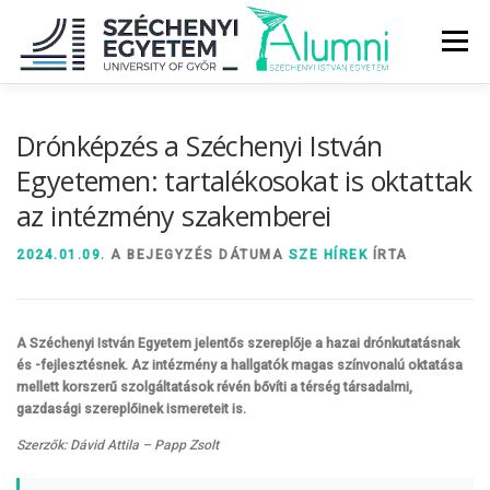
Tovább
a
Menü
tartalomhoz
RÓLUNK
ALUMNI KÖZÖSSÉG
HÍREK
MÉDIA
Drónképzés a Széchenyi István
Egyetemen: tartalékosokat is oktattak
az intézmény szakemberei
DIPLOMAÁTADÓ
DIPLOMÁN TÚL
2024.01.09.
A BEJEGYZÉS DÁTUMA
SZE HÍREK
ÍRTA
SZOLGÁLTATÁSOK
ÉVFOLYAMOK
A Széchenyi István Egyetem jelentős szereplője a hazai drónkutatásnak
és -fejlesztésnek. Az intézmény a hallgatók magas színvonalú oktatása
mellett korszerű szolgáltatások révén bővíti a térség társadalmi,
gazdasági szereplőinek ismereteit is.
Szerzők: Dávid Attila – Papp Zsolt