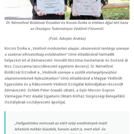
Dr. Némethné Boldizsár Erzsébet és Kocsis Dorka is értékes díjjal tért haza
az Országos Tudományos Védőnői Fórumról.
(Fotó: Adorján András)
Kocsis Dorka a
„Védőnői módszertan alapjai, obszerváció tantárgy szerepe
a szakmai elhivatottság erősítésében”
című előadásával harmadik
helyezést ért el (témavezető: Horváth Krisztina mestertanár és Soósné dr.
Kiss Zsuzsanna tanszékvezető egyetemi docens). Dr. Némethné
Boldizsár Erzsébet a
„Védőnők szerepe a szülők elsősegélynyújtási
alapismereteinek fejlesztésében”
című előadásával a Magyar Védőnők
Egyesülete és a Rákosmenti Védőnői Szolgálat különdíjában részesült
(témavezető: Schlett Péter óraadó oktató, a Győr-Moson-Sopron
Vármegyei Petz Aladár Egyetemi Oktató Kórház Sürgősségi Betegellátó
Osztályának osztályvezető ápolója).
„Hallgatóinkra nemcsak az elért szép eredmények miatt
lehetünk méltán büszkék, hanem azért is, mert első- és