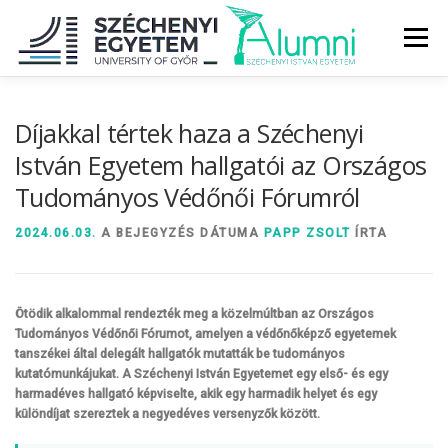
Tovább
a
Menü
tartalomhoz
RÓLUNK
ALUMNI KÖZÖSSÉG
HÍREK
MÉDIA
Díjakkal tértek haza a Széchenyi
István Egyetem hallgatói az Országos
Tudományos Védőnői Fórumról
DIPLOMAÁTADÓ
DIPLOMÁN TÚL
2024.06.03.
A BEJEGYZÉS DÁTUMA
PAPP ZSOLT
ÍRTA
SZOLGÁLTATÁSOK
ÉVFOLYAMOK
Ötödik alkalommal rendezték meg a közelmúltban az Országos
Tudományos Védőnői Fórumot, amelyen a védőnőképző egyetemek
tanszékei által delegált hallgatók mutatták be tudományos
kutatómunkájukat. A Széchenyi István Egyetemet egy első- és egy
harmadéves hallgató képviselte, akik egy harmadik helyet és egy
különdíjat szereztek a negyedéves versenyzők között.