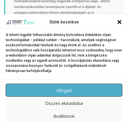
harmadévesként kizárólag negyedik évfolyamos alap-, illetve
mesterszakosokkal versenyezve nyerték el a díjakat. Az
országos tudományos fórum záróünnepségén az a
megtiszteltetés ért bennünket, hogy egyetemünket kérték fel a
Sütik kezelése
VI. Országos Tudományos Védőnői Fórum megrendezésére. Két
év múlva tehát Győr ad otthont a rangos országos eseménynek”
A lehető legjobb felhasználói élmény biztosítása érdekében olyan
technológiákat – például sütiket – használunk, amelyek segítségével
eszközinformációkat tárolunk és/vagy érünk el. Az ezekhez a
– fejtette ki Soósné dr. Kiss Zsuzsanna, az Egészség- és Sporttudományi
technológiákhoz való hozzájárulás lehetővé teszi számunkra, hogy ezen
a weboldalon olyan adatokat dolgozzunk fel, mint a böngészési
Kar Preventív Egészségtudományi Tanszékének vezetője.
viselkedés vagy az egyedi azonosítók. A hozzájárulás elutasítása vagy
visszavonása bizonyos funkciók és szolgáltatások működését
hátrányosan befolyásolhatja.
KATEGÓRIA:
HÍREK
Elfogad
Összes elutasítása
Beállítások
Copyright © 2026 SZE Alumni – Széchenyi István Egyetem
–
OnePress
téma FameThemes által