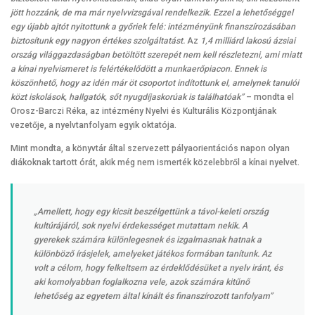
jött hozzánk, de ma már nyelvvizsgával rendelkezik. Ezzel a lehetőséggel
egy újabb ajtót nyitottunk a győriek felé: intézményünk finanszírozásában
biztosítunk egy nagyon értékes szolgáltatást.
Az
1,4 milliárd lakosú ázsiai
ország világgazdaságban betöltött szerepét nem kell részletezni, ami miatt
a kínai nyelvismeret is felértékelődött a munkaerőpiacon. Ennek is
köszönhető, hogy az idén már öt csoportot indítottunk el, amelynek tanulói
közt iskolások, hallgatók, sőt nyugdíjaskorúak is találhatóak”
– mondta el
Orosz-Barczi Réka, az intézmény Nyelvi és Kulturális Központjának
vezetője, a nyelvtanfolyam egyik oktatója.
Mint mondta, a könyvtár által szervezett pályaorientációs napon olyan
diákoknak tartott órát, akik még nem ismerték közelebbről a kínai nyelvet.
„Amellett, hogy egy kicsit beszélgettünk a távol-keleti ország
kultúrájáról, sok nyelvi érdekességet mutattam nekik. A
gyerekek számára különlegesnek és izgalmasnak hatnak a
különböző írásjelek, amelyeket játékos formában tanítunk. Az
volt a célom, hogy felkeltsem az érdeklődésüket a nyelv iránt, és
aki komolyabban foglalkozna vele, azok számára kitűnő
lehetőség az egyetem által kínált és finanszírozott tanfolyam”