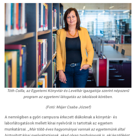
Tóth Csilla, az Egyetemi Könyvtár és Levéltár igazgatója szerint népszerű
program az egyetemi látogatás az iskolások körében.
(Fotó: Májer Csaba József)
A nemrégiben a győri campusra érkezett diákoknak a könyvtár- és
laborlátogatások mellett kínai nyelvórát is tartottak az egyetem
munkatársai.
„Már több éves hagyományai vannak az egyetemünk által
biztosított kínai nyelvoktatásnak, akad olyan tanítványunk is, aki kezdőként