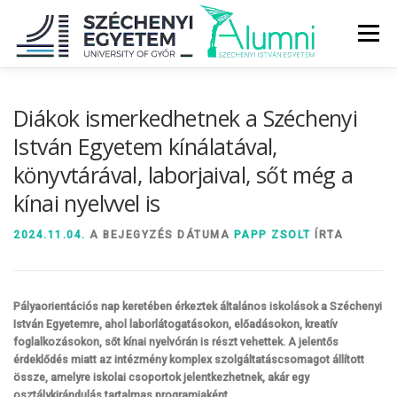
Tovább
a
Menü
tartalomhoz
RÓLUNK
ALUMNI KÖZÖSSÉG
HÍREK
MÉDIA
Diákok ismerkedhetnek a Széchenyi
István Egyetem kínálatával,
könyvtárával, laborjaival, sőt még a
DIPLOMAÁTADÓ
DIPLOMÁN TÚL
kínai nyelvvel is
SZOLGÁLTATÁSOK
ÉVFOLYAMOK
2024.11.04.
A BEJEGYZÉS DÁTUMA
PAPP ZSOLT
ÍRTA
Pályaorientációs nap keretében érkeztek általános iskolások a Széchenyi
István Egyetemre, ahol laborlátogatásokon, előadásokon, kreatív
foglalkozásokon, sőt kínai nyelvórán is részt vehettek. A jelentős
érdeklődés miatt az intézmény komplex szolgáltatáscsomagot állított
össze, amelyre iskolai csoportok jelentkezhetnek, akár egy
osztálykirándulás tartalmas programjaként.