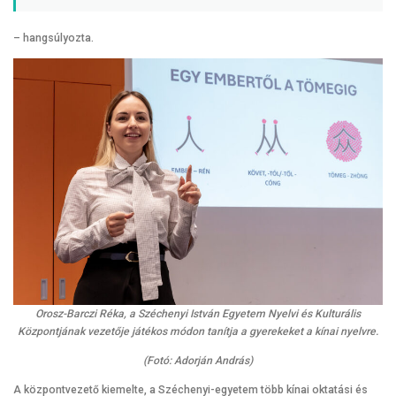
– hangsúlyozta.
Orosz-Barczi Réka, a Széchenyi István Egyetem Nyelvi és Kulturális
Központjának vezetője játékos módon tanítja a gyerekeket a kínai nyelvre.
(Fotó: Adorján András)
A központvezető kiemelte, a Széchenyi-egyetem több kínai oktatási és