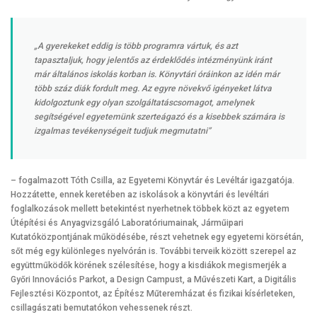
„A gyerekeket eddig is több programra vártuk, és azt
tapasztaljuk, hogy jelentős az érdeklődés intézményünk iránt
már általános iskolás korban is. Könyvtári óráinkon az idén már
több száz diák fordult meg. Az egyre növekvő igényeket látva
kidolgoztunk egy olyan szolgáltatáscsomagot, amelynek
segítségével egyetemünk szerteágazó és a kisebbek számára is
izgalmas tevékenységeit tudjuk megmutatni”
– fogalmazott Tóth Csilla, az Egyetemi Könyvtár és Levéltár igazgatója.
Hozzátette, ennek keretében az iskolások a könyvtári és levéltári
foglalkozások mellett betekintést nyerhetnek többek közt az egyetem
Útépítési és Anyagvizsgáló Laboratóriumainak, Járműipari
Kutatóközpontjának működésébe, részt vehetnek egy egyetemi körsétán,
sőt még egy különleges nyelvórán is. További terveik között szerepel az
együttműködők körének szélesítése, hogy a kisdiákok megismerjék a
Győri Innovációs Parkot, a Design Campust, a Művészeti Kart, a Digitális
Fejlesztési Központot, az Építész Műteremházat és fizikai kísérleteken,
csillagászati bemutatókon vehessenek részt.