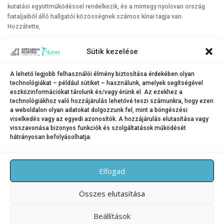
kutatási együttműködéssel rendelkezik, és a mintegy nyolcvan ország
fiataljaiból álló hallgatói közösségnek számos kínai tagja van.
Hozzátette,
Sütik kezelése
a kínai nyelvoktatás iránt nemcsak magyar, de a más
országokból érkezett hallgatók is érdeklődnek, emellett az
A lehető legjobb felhasználói élmény biztosítása érdekében olyan
intézmény széles körű programkínálata lehetőséget nyújt arra
technológiákat – például sütiket – használunk, amelyek segítségével
is, hogy a fiatalok megismerjék egymás kultúráját, szokásait.
eszközinformációkat tárolunk és/vagy érünk el. Az ezekhez a
technológiákhoz való hozzájárulás lehetővé teszi számunkra, hogy ezen
a weboldalon olyan adatokat dolgozzunk fel, mint a böngészési
viselkedés vagy az egyedi azonosítók. A hozzájárulás elutasítása vagy
visszavonása bizonyos funkciók és szolgáltatások működését
hátrányosan befolyásolhatja.
KATEGÓRIA:
HÍREK
Elfogad
Összes elutasítása
Beállítások
Copyright © 2026 SZE Alumni – Széchenyi István Egyetem
–