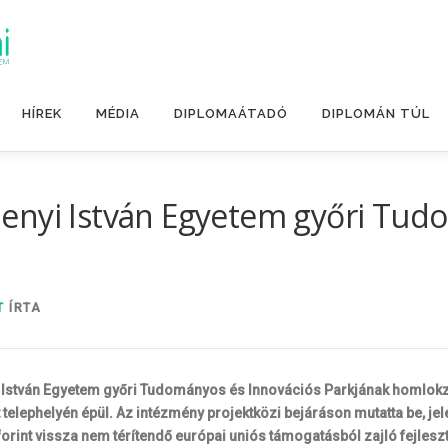
HÍREK
MÉDIA
DIPLOMAÁTADÓ
DIPLOMÁN TÚL
enyi István Egyetem győri Tud
T
ÍRTA
nyi István Egyetem győri Tudományos és Innovációs Parkjának homlo
 telephelyén épül. Az intézmény projektközi bejáráson mutatta be, je
forint vissza nem térítendő európai uniós támogatásból zajló fejleszt