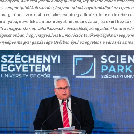
ak nyerni, akik élen járnak a megújulásban, így az innovációs képesség
je szempontjából kulcskérdés, hogyan tudnak együttműködni az egyete
daság minél szorosabb és sikeresebb együttműködése érdekében dönt
s irányába, növelték az intézmények finanszírozását, és ezért hozzák
íti a magyar startup vállalkozások növekedését, az egyetemi kutatói vilá
égeket abban, hogy nagyvállalati innovációs tevékenységekben vegyenek
senyképes magyar gazdasága Győrben épül az egyetem, a város és az ip