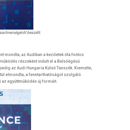
partnerségéről beszélt.
int mondta, az Audiban a kezdetek óta fontos
tműködés részeként indult el a Belsőégésű
edig az Audi Hungaria Külső Tanszék. Kiemelte,
ül elmondta, a fenntarthatóságot szolgáló
i az együttműködés új formáit.