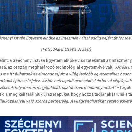
zéchenyi István Egyetem elnöke az intézmény által eddig bejárt út fontos 
(Fotó: Májer Csaba József)
álint, a Széchenyi István Egyetem elnöke visszatekintett az intézmé
itássá, az ország meghatározó technológiai egyetemévé vált.
„Óriási u
És ma itt állhatunk és elmondhatjuk: a világ legjobb egyetemeihez has
rkunk építése is jelez. Az ide betelepülő nemzetközi és hazai cégek, val
képzéseink folyamatos megújulását, ösztönözve mindannyiunkat”
– fogalm
 is meg kell találniuk új szerepüket, hogy hozzá tudjanak járulni a 
alkozásaival való szoros partnerség. A világranglistákat vezető egyete