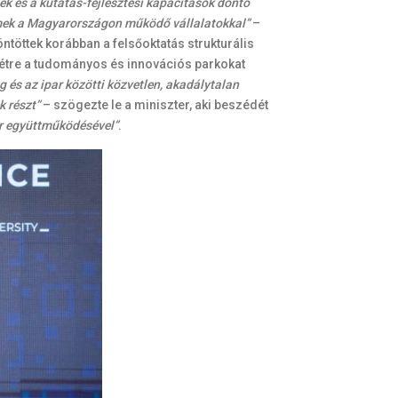
ek és a kutatás-fejlesztési kapacitások döntő
mek a Magyarországon működő vállalatokkal”
–
öttek korábban a felsőoktatás strukturális
 létre a tudományos és innovációs parkokat
g és az ipar közötti közvetlen, akadálytalan
 részt”
– szögezte le a miniszter, aki beszédét
ar együttműködésével”
.