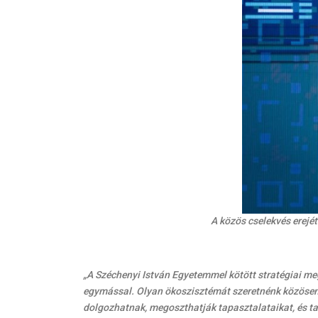
A közös cselekvés erejé
„A Széchenyi István Egyetemmel kötött stratégiai m
egymással. Olyan ökoszisztémát szeretnénk közösen ép
dolgozhatnak, megoszthatják tapasztalataikat, és t