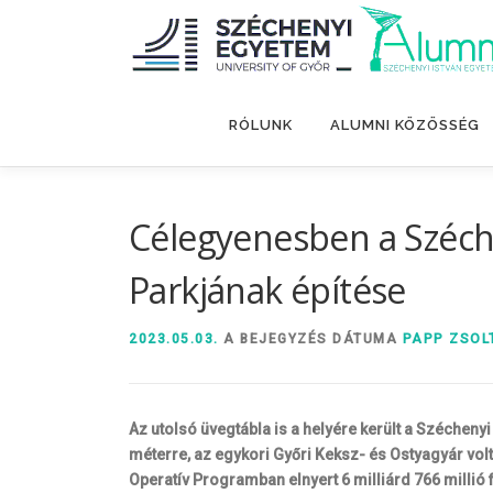
Tovább
a
tartalomhoz
RÓLUNK
ALUMNI KÖZÖSSÉG
Célegyenesben a Széch
Parkjának építése
2023.05.03.
A BEJEGYZÉS DÁTUMA
PAPP ZSOL
Az utolsó üvegtábla is a helyére került a Széche
méterre, az egykori Győri Keksz- és Ostyagyár volt
Operatív Programban elnyert 6 milliárd 766 millió 