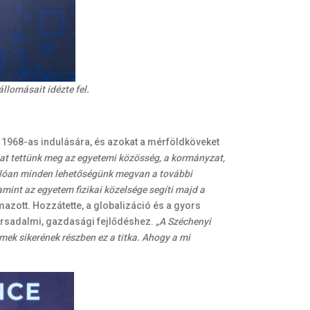
állomásait idézte fel.
ny 1968-as indulására, és azokat a mérföldköveket
tat tettünk meg az egyetemi közösség, a kormányzat,
onlóan minden lehetőségünk megvan a további
amint az egyetem fizikai közelsége segíti majd a
azott. Hozzátette, a globalizáció és a gyors
társadalmi, gazdasági fejlődéshez.
„A Széchenyi
mek sikerének részben ez a titka. Ahogy a mi