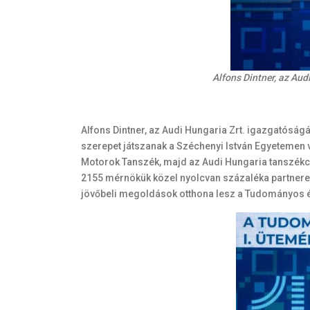
Alfons Dintner, az Aud
Alfons Dintner, az Audi Hungaria Zrt. igazgatóság
szerepet játszanak a Széchenyi István Egyetemen v
Motorok Tanszék, majd az Audi Hungaria tanszékcs
2155 mérnökük közel nyolcvan százaléka partnereg
jövőbeli megoldások otthona lesz a Tudományos és 