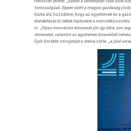
rendszer jelenti.
„Ebben a versenyben csak azok tudn
fontosságúak. Éppen ezért a magyar gazdaság jövő
húzta alá, hozzátéve, hogy az egyetemek és a gaz
átalakításáról, tettek lépéseket a nemzetköziesíté
is.
„Olyan innovációs környezet jön így létre, ami seg
átmenetet, valamint az egyetemen kinevelődő tehets
Győr korábbi szlogenjére utalva zárta:
„a jövő ver