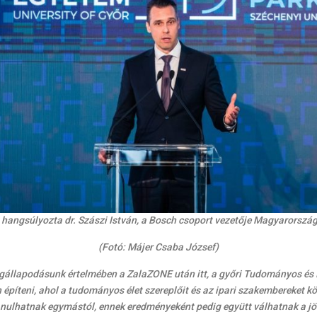
t hangsúlyozta dr. Szászi István, a Bosch csoport vezetője Magyarország
(Fotó: Májer Csaba József)
egállapodásunk értelmében a ZalaZONE után itt, a győri Tudományos és
íteni, ahol a tudományos élet szereplőit és az ipari szakembereket köt
anulhatnak egymástól, ennek eredményeként pedig együtt válhatnak a jö