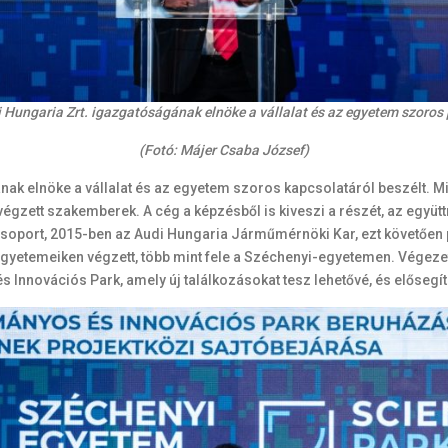
i Hungaria Zrt. igazgatóságának elnöke a vállalat és az egyetem szoros 
(Fotó: Májer Csaba József)
ának elnöke a vállalat és az egyetem szoros kapcsolatáról beszélt. M
égzett szakemberek. A cég a képzésből is kiveszi a részét, az együt
oport, 2015-ben az Audi Hungaria Járműmérnöki Kar, ezt követően p
yetemeiken végzett, több mint fele a Széchenyi-egyetemen. Végezet
Innovációs Park, amely új találkozásokat tesz lehetővé, és elősegít