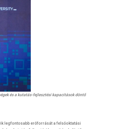
gek és a kutatás-fejlesztési kapacitások döntő
ik legfontosabb erőforrását a felsőoktatási