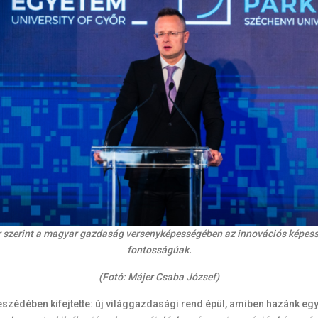
er szerint a magyar gazdaság versenyképességében az innovációs képessé
fontosságúak.
(Fotó: Májer Csaba József)
eszédében kifejtette: új világgazdasági rend épül, amiben hazánk egy