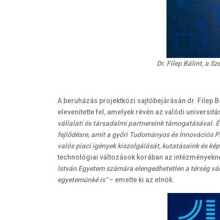
Dr. Filep Bálint, a S
A beruházás projektközi sajtóbejárásán dr. Filep B
elevenítette fel, amelyek révén az valódi univers
vállalati és társadalmi partnereink támogatásával. 
fejlődésre, amit a győri Tudományos és Innovációs Pa
valós piaci igények kiszolgálását, kutatásaink és 
technológiai változások korában az intézményeknek
István Egyetem számára elengedhetetlen a térség váll
egyetemünké is”
– emelte ki az elnök.