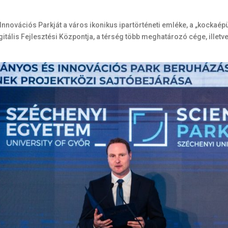
ovációs Parkját a város ikonikus ipartörténeti emléke, a „kockaépül
itális Fejlesztési Központja, a térség több meghatározó cége, illetv