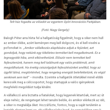
Telt ház fogadta az előadót az egyetem Győri Innovációs Parkjában.
(Fotó: Nagy Gergely)
Balogh Péter arra hívta fel a hallgatóság figyelmét, hogy a siker nem hull
az ember ölébe, azért keményen meg kell dolgozni, és el kell viselni a
pofonokat is.
„Amikor vállalkozás alapítására adjuk a fejünket, azt
gondoljuk, hogy nekünk egy tökéletes terméket kell megalkotnunk. Ez a
legnagyobb hiba, amit elkövethetünk. Először nem terméket kell
fejlesztenünk, hanem meg kell találnunk egy valós problémát, amit
megoldhatunk. Ha évekig csiszolgatjuk fejlesztésünket anélkül, hogy az
ügyfél látná, megtörténhet, hogy rengeteg energiát belefektetünk, és végül
senkinek sem kell” –
mondta. Szerinte a hallgatók ötletükkel minél előbb
keressék meg a célcsoportot, hogy startupjuk a valós igényeknek
megfelelő megoldást tudja kínálni.
A vállalkozó arra biztatta a fiatalokat, hogy legyenek kitartóak, mert az út
eleje nehéz, de rengeteget lehet tanulni belőle, és amikor elérkezik az idő,
a siker is megtalálja őket. Hozzáfűzte, fontos, hogy a saját területén a