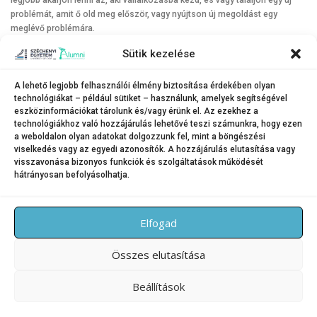
legjobb akarjon lenni az, aki vállalkozásba kezd, és vagy találjon egy új
problémát, amit ő old meg először, vagy nyújtson új megoldást egy
meglévő problémára.
A hallgatóság a Cápák között című műsorról is kérdezte a vendéget. Mint
Sütik kezelése
mondta, örömmel vállalta el a felkérést, de akkor még maga sem
gondolta, hogy az ilyen népszerű lesz. Úgy látja, az adások segítettek a
A lehető legjobb felhasználói élmény biztosítása érdekében olyan
vállalkozók jobb megítélésében, hiszen láthatóvá vált, hogy mennyi
technológiákat – például sütiket – használunk, amelyek segítségével
építeni akaró ember választja ezt az utat. Végezetül azt kívánta a
eszközinformációkat tárolunk és/vagy érünk el. Az ezekhez a
fiataloknak, hogy ha ők is építeni akarnak, ne riadjanak vissza a
technológiákhoz való hozzájárulás lehetővé teszi számunkra, hogy ezen
a weboldalon olyan adatokat dolgozzunk fel, mint a böngészési
kihívásoktól.
viselkedés vagy az egyedi azonosítók. A hozzájárulás elutasítása vagy
visszavonása bizonyos funkciók és szolgáltatások működését
hátrányosan befolyásolhatja.
KATEGÓRIA:
HÍREK
Elfogad
Összes elutasítása
Beállítások
Copyright © 2026 SZE Alumni – Széchenyi István Egyetem
–
OnePress
téma FameThemes által