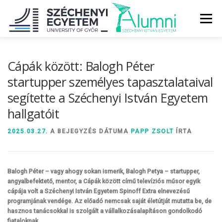
Tovább
a
Menü
tartalomhoz
RÓLUNK
ALUMNI KÖZÖSSÉG
HÍREK
MÉDIA
Cápák között: Balogh Péter
startupper személyes tapasztalataival
segítette a Széchenyi István Egyetem
DIPLOMAÁTADÓ
DIPLOMÁN TÚL
hallgatóit
SZOLGÁLTATÁSOK
ÉVFOLYAMOK
2025.03.27.
A BEJEGYZÉS DÁTUMA
PAPP ZSOLT
ÍRTA
Balogh Péter – vagy ahogy sokan ismerik, Balogh Petya – startupper,
angyalbefektető, mentor, a Cápák között című televíziós műsor egyik
cápája volt a Széchenyi István Egyetem Spinoff Extra elnevezésű
programjának vendége. Az előadó nemcsak saját életútját mutatta be, de
hasznos tanácsokkal is szolgált a vállalkozásalapításon gondolkodó
fiataloknak.