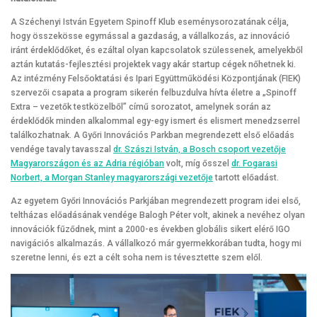
A Széchenyi István Egyetem Spinoff Klub eseménysorozatának célja,
hogy összekösse egymással a gazdaság, a vállalkozás, az innováció
iránt érdeklődőket, és ezáltal olyan kapcsolatok szülessenek, amelyekből
aztán kutatás-fejlesztési projektek vagy akár startup cégek nőhetnek ki.
Az intézmény Felsőoktatási és Ipari Együttműködési Központjának (FIEK)
szervezői csapata a program sikerén felbuzdulva hívta életre a „Spinoff
Extra – vezetők testközelből” című sorozatot, amelynek során az
érdeklődők minden alkalommal egy-egy ismert és elismert menedzserrel
találkozhatnak. A Győri Innovációs Parkban megrendezett első előadás
vendége tavaly tavasszal
dr. Szászi István, a Bosch csoport vezetője
Magyarországon és az Adria régióban
volt, míg ősszel
dr. Fogarasi
Norbert, a Morgan Stanley magyarországi vezetője
tartott előadást.
Az egyetem Győri Innovációs Parkjában megrendezett program idei első,
teltházas előadásának vendége Balogh Péter volt, akinek a nevéhez olyan
innovációk fűződnek, mint a 2000-es években globális sikert elérő IGO
navigációs alkalmazás. A vállalkozó már gyermekkorában tudta, hogy mi
szeretne lenni, és ezt a célt soha nem is tévesztette szem elől.