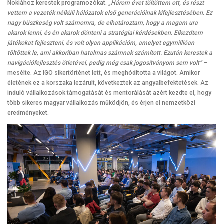
Nokiához kerestek programozókat.
„Három évet töltöttem ott, és részt
vettem a vezeték nélküli hálózatok első generációinak kifejlesztésében. Ez
nagy büszkeség volt számomra, de elhatároztam, hogy a magam ura
akarok lenni, és én akarok dönteni a stratégiai kérdésekben. Elkezdtem
játékokat fejleszteni, és volt olyan applikációm, amelyet egymillióan
töltöttek le, ami akkoriban hatalmas számnak számított. Ezután kerestek a
navigációfejlesztés ötletével, pedig még csak jogosítványom sem volt”
–
mesélte. Az IGO sikertörténet lett, és meghódította a világot. Amikor
életének ez a korszaka lezárult, következtek az angyalbefektetések. Az
induló vállalkozások támogatását és mentorálását azért kezdte el, hogy
több sikeres magyar vállalkozás működjön, és érjen el nemzetközi
eredményeket.