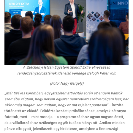
A Széchenyi István Egyetem Spinoff Extra elnevezésű
rendezvénysorozatának idei első vendége Balogh Péter volt.
(Fotó: Nagy Gergely)
„Már tízéves koromban, egy játszótéri attrocitás során az engem bántók
szemébe vágtam, hogy nekem egyszer nemzetközi szoftvercégem lesz, bár
akkor még magam sem tudtam, hogy ez mit is jelent pontosan”
– kezdte
történetét az előadó. Felidézte kezdeti próbálkozásait, amelyek zátonyra
futottak, mert – mint mondja – a programozáshoz ugyan nagyon értett,
de a vállalkozáshoz szükséges egyéb tudása hiányzott. Amikor minden
pénze elfogyott, jelentkezett egy hirdetésre, amelyben a finnországi