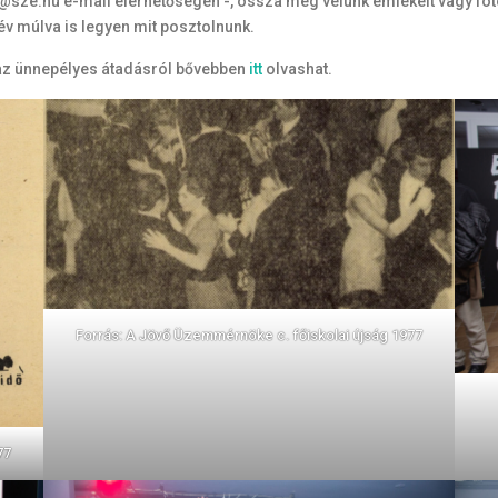
i@sze.hu e-mail elérhetőségen -, ossza meg velünk emlékeit vagy fotó
 év múlva is legyen mit posztolnunk.
s az ünnepélyes átadásról bővebben
itt
olvashat.
Forrás: A Jövő Üzemmérnöke c. főiskolai újság 1977
77