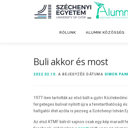
Tovább
a
tartalomhoz
RÓLUNK
ALUMNI KÖZÖSSÉG
Buli akkor és most
2022.02.10.
A BEJEGYZÉS DÁTUMA
SIMON PAN
1977-ben tartották az első bált a győri Közlekedés
fergeteges bulival nyitott újra a fenntarthatóság é
hallgatói élet azóta is pezseg a Széchenyi István 
Az első KTMF bálról sajnos csak egy kép maradt fen