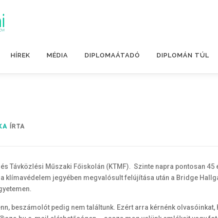
HÍREK
MÉDIA
DIPLOMAÁTADÓ
DIPLOMÁN TÚL
KA
ÍRTA
i és Távközlési Műszaki Főiskolán (KTMF). Szinte napra pontosan 45 é
s a klímavédelem jegyében megvalósult felújítása után a Bridge Hallgat
Egyetemen.
n, beszámolót pedig nem találtunk. Ezért arra kérnénk olvasóinkat, h