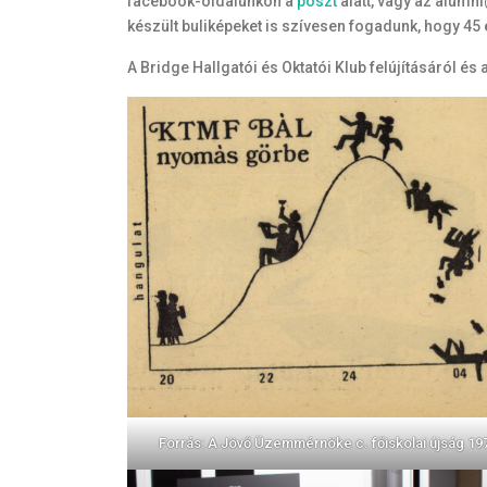
facebook-oldalunkon a
poszt
alatt, vagy az alumn
készült buliképeket is szívesen fogadunk, hogy 45
A Bridge Hallgatói és Oktatói Klub felújításáról é
Forrás: A Jövő Üzemmérnöke c. főiskolai újság 19