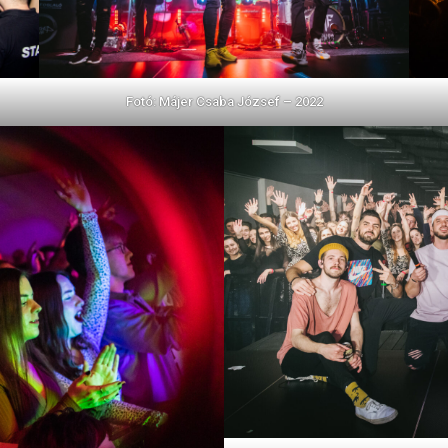
Fotó: Májer Csaba József – 2022