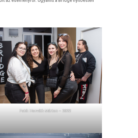
it az eseményről. Ugyanitt a Bridge nyitóesten
Fotó: Horváth Márton – 2022