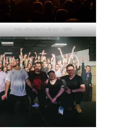
Fotó: Májer Csaba József – 2022