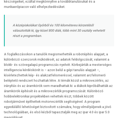
készségeiket, ezáltal megkönnyítve a továbbtanulásukat és a
munkaerőpiacon való elhelyezkedésüket.
A középiskolákat Győrből és 100 kilométeres körzetéből
választották ki, így közel 800 diák, több mint 30 osztály vehetett
részt a programban.
A foglalkozásokon a tanulók megismerhették a robotépítés alapjait, a
különböző szenzorok működését, az adatok feldolgozását, valamint a
blokk- és szövegalapú programozás nyelvét. Körbejárták a mesterséges
intelligencia kérdéskörét is – azon belül a gépi tanulás alapjait –,
kísérletezhettek kép- és alakzatfelismeréssel, valamint arcfelismerő
beléptető rendszert hozhattak létre. A témák közül a mikrovezérlés, az
irányítás és az áramkörök sem maradhattak ki: a diákok kipróbálhatták az
áramkörök építését és a mikrovezérlők programozását. Különböző
hobbielektronikai projektekben vehettek részt, többek között
robotjárművet építhettek motorvezérlők segítségével. A program
egyedülálló lehetőséget biztosított számukra, hogy elmélyüljenek a jövő
technológiáiban, és első kézből tapasztalják meg az ipar 4.0 és ipar 5.0
megoldásait.