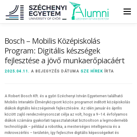
Tovább
a
Menü
tartalomhoz
RÓLUNK
ALUMNI KÖZÖSSÉG
HÍREK
MÉDIA
Bosch – Mobilis Középiskolás
Program: Digitális készségek
fejlesztése a jövő munkaerőpiacáért
DIPLOMAÁTADÓ
DIPLOMÁN TÚL
2025.04.11.
A BEJEGYZÉS DÁTUMA
SZE HÍREK
ÍRTA
SZOLGÁLTATÁSOK
ÉVFOLYAMOK
A Robert Bosch Kft. és a győri Széchenyi István Egyetemen található
Mobilis Interaktív Élményközpont közös programot indított középiskolás
diákok digitális készségeinek fejlesztésére. Az idén január és április
között zajló rendezvénysorozat célja az volt, hogy a 9–14. évfolyamos
diákok számára gyakorlati tapasztalatokat biztosítson a legmodernebb
technológiák – például a robotika, a mesterséges intelligencia és a
mikrovezérlés – területén, így fejlesztve digitális képességeiket és