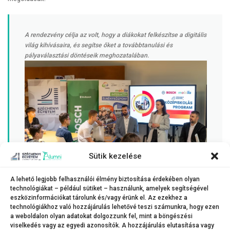
A rendezvény célja az volt, hogy a diákokat felkészítse a digitális
világ kihívásaira, és segítse őket a továbbtanulási és
pályaválasztási döntéseik meghozatalában.
Sütik kezelése
A lehető legjobb felhasználói élmény biztosítása érdekében olyan
A program záróeseménye nagy érdeklődés mellett zajlott.
technológiákat – például sütiket – használunk, amelyek segítségével
(Fotó: Adorján András)
eszközinformációkat tárolunk és/vagy érünk el. Az ezekhez a
technológiákhoz való hozzájárulás lehetővé teszi számunkra, hogy ezen
a weboldalon olyan adatokat dolgozzunk fel, mint a böngészési
viselkedés vagy az egyedi azonosítók. A hozzájárulás elutasítása vagy