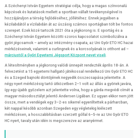
A Széchenyi István Egyetem stratégiai célja, hogy a magas színvonalú
képzések és kutatások mellett a sportban vállalt tevékenységével is
hozzájáruljon a térség fejlődéséhez, jóllétéhez. Ennek jegyében a
kézilabdától a vízilabdán át az úszásig számos sportágban tölt be fontos
szerepet. Ezek közé tartozik 2021 óta a jégkorong is. E sportág és a
Széchenyi István Egyetem közötti szoros kapcsolatot szimbolizálva a
győri jégcsarnok – amely az intézmény csapata, az Uni Győr ETO HC hazai
mérkőzéseinek, valamint a curlingnek és a korcsolyának is otthont ad –
márciustól a Győri Egyetemi Jégsport Központ nevet viseli
.
A létesítményben a jégkorong valódi ünnepét rendezték április 18-án. A
felvezetést a 15 egyetemi hallgató játékossal rendelkező Uni Győr ETO HC
és a Szeged bajnoki döntőjének negyedik összecsapása jelentette. A
négy nyert mérkőzésig tartó ütközetben 2–1 volt az állás a győriek javára,
így egy újabb győzelem azt jelentette volna, hogy a gárda megvédi címét a
magyar másodosztályt jelentő Andersen Ligában. Ez ugyan ekkor nem jött
össze, mert a vendégek egy 3–2-es sikerrel egyenlítettek a párharcban,
két nappal később azonban Szegeden egy végletekig kiélezett
mérkőzésen, a hosszabbításban szerzett góllal 6–5-re az Uni Győr ETO
HC nyert, tavaly után idén is megszerezve az aranyérmet.