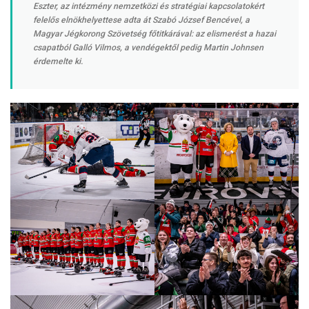
Eszter, az intézmény nemzetközi és stratégiai kapcsolatokért
felelős elnökhelyettese adta át Szabó József Bencével, a
Magyar Jégkorong Szövetség főtitkárával: az elismerést a hazai
csapatból Galló Vilmos, a vendégektől pedig Martin Johnsen
érdemelte ki.