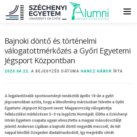
Tovább
a
Menü
tartalomhoz
RÓLUNK
ALUMNI KÖZÖSSÉG
HÍREK
MÉDIA
Bajnoki döntő és történelmi
válogatottmérkőzés a Győri Egyetemi
Jégsport Központban
DIPLOMAÁTADÓ
DIPLOMÁN TÚL
2025.04.22.
A BEJEGYZÉS DÁTUMA
HANCZ GÁBOR
ÍRTA
SZOLGÁLTATÁSOK
ÉVFOLYAMOK
A legjelentősebb sporteseményt rendezték április 18-án a győri
jégcsarnokban azóta, hogy a létesítmény márciusban felvette a Győri
Egyetemi Jégsport Központ nevet: Magyarország válogatottja
felkészülési mérkőzésen 5–3-ra legyőzte Norvégiát. Előtte a Széchenyi
István Egyetem csapata ugyan elvesztette a magyar másodosztályt
jelentő Andersen Ligában a bajnoki döntő negyedik meccsét, de két
nappal később Szegeden diadalmaskodott, így megvédte címét.