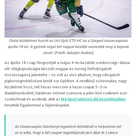
Óriási küzdelmet hozott az Uni Győr ETO HC és a Szeged összecsapása
április 18-án. A győriek végül két nappal később szerezték meg a bajnoki
címet. (Fotók: Adorján András)
Az április 18-i nap fénypontját a május 9-én kezdődő svédországi–dániai
elit-világbajnokságra készülő magyar és norvég férfiválogatott
összecsapása jelentette – ez volt az első alkalom, hogy válogatott
jégkorongmérkőzésre került sor Győrben. A rendkívül színvonalas, nagy
küzdelmet hozó, telt házas meccsen a hazai csapat 5–3-ra
diadalmaskodott, hatalmas örömet szerezve a jelen lévő csaknem ezer
szurkolónak és azoknak, akik az
M4 Sport televízió élő közvetítésében
követték figyelemmel a fejleményeket.
Az összecsapás Széchenyi-egyetemi kötődését a helyszínen túl
az is adta, hogy a két csapat legjobbjának járó díjat dr. Lukács