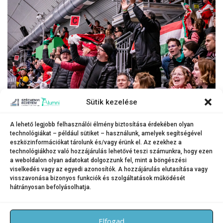
Sütik kezelése
A lehető legjobb felhasználói élmény biztosítása érdekében olyan
technológiákat – például sütiket – használunk, amelyek segítségével
Telt házat vonzott a Magyarország–Norvégia jégkorongmérkőzés a Győri
eszközinformációkat tárolunk és/vagy érünk el. Az ezekhez a
Egyetemi Jégsport Központban.
technológiákhoz való hozzájárulás lehetővé teszi számunkra, hogy ezen
(Fotók: Adorján András)
a weboldalon olyan adatokat dolgozzunk fel, mint a böngészési
viselkedés vagy az egyedi azonosítók. A hozzájárulás elutasítása vagy
visszavonása bizonyos funkciók és szolgáltatások működését
hátrányosan befolyásolhatja.
KATEGÓRIA:
SPORTHÍREK
Elfogad