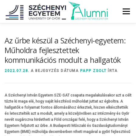
Tovább
a
Menü
tartalomhoz
RÓLUNK
ALUMNI KÖZÖSSÉG
HÍREK
MÉDIA
Az űrbe készül a Széchenyi-egyetem:
Műholdra fejlesztettek
kommunikációs modult a hallgatók
DIPLOMAÁTADÓ
DIPLOMÁN TÚL
2022.07.28.
A BEJEGYZÉS DÁTUMA
PAPP ZSOLT
ÍRTA
SZOLGÁLTATÁSOK
ÉVFOLYAMOK
A Széchenyi István Egyetem SZE-SAT csapata megalakulásakor azt a célt
tűzte ki maga elé, hogy saját készítésű műholdat juttat az égboltra. A
hallgatók e folyamat fontos állomásához érkeztek, hiszen elkészítették
és letesztelték azt a modult, amely a közeljövőben az intézmény és Győr
nevét sugározva hirdetheti a Föld országai felé, hogy a Széchenyi István
Egyetem feljutott az űrbe. A Budapesti Műszaki és Gazdaságtudományi
Egyetem (BME) műholdja decemberben viheti magával a győri fejlesztésű