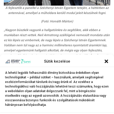
A fejlesztők a panellel a Széchenyi István Egyetem tetején, a háttérben az
antennával, amellyel a műholdara kerülő modul jeleit készülnek fogni.
(Fotó: Horváth Márton)
„Nagyon büszkék vagyunk a hallgatóinkra és segítőikre, akik ebben a
munkában részt vettek.
Neil Armstrong szállóigévé nemesült mondata után
ez kis lépés az embernek, de nagy lépés a Széchenyi István Egyetemnek.
Valóban nem túl nagy az a harminc milliméteres nyomtatott áramköri lap,
amelyet egyetemünk hallgatói alkottak, de mégis egy olyan fejlesztés,
amely a világűrben keringve viszi hírnevét egyetemünknek”
– fogalmazott
dr. Vári Péter, a Széchenyi-egyetem docense, a Nemzeti Média- és
Sütik kezelése
Hírközlési Hatóság főigazgató-helyettese. Hozzátette, minden szükséges
tudás fellelhető az egyetem különböző karain, ezért – ha a fiatalokban
A lehető legjobb felhasználói élmény biztosítása érdekében olyan
megvan a kellő kitartás – az elkövetkező években saját kisműholdat
technológiákat – például sütiket – használunk, amelyek segítségével
juttathatnak a világűrbe.
„Kevés felsőoktatási intézmény mondhatja el
eszközinformációkat tárolunk és/vagy érünk el. Az ezekhez a
magáról, hogy hallgatói űreszközöket fejleszthetnek, a Széchenyi István
technológiákhoz való hozzájárulás lehetővé teszi számunkra, hogy ezen
Egyetemen viszont még erre is van lehetőség”
– zárta dr. Vári Péter.
a weboldalon olyan adatokat dolgozzunk fel, mint a böngészési
viselkedés vagy az egyedi azonosítók. A hozzájárulás elutasítása vagy
visszavonása bizonyos funkciók és szolgáltatások működését
hátrányosan befolyásolhatja.