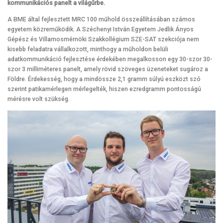
kommunikációs panelt a világűrbe.
A BME által fejlesztett MRC 100 műhold összeállításában számos
egyetem közreműködik. A Széchenyi István Egyetem Jedlik Ányos
Gépész és Villamosmérnöki Szakkollégium SZE-SAT szekciója nem
kisebb feladatra vállalkozott, minthogy a műholdon belüli
adatkommunikáció fejlesztése érdekében megalkosson egy 30-szor 30-
szor 3 milliméteres panelt, amely rövid szöveges üzeneteket sugároz a
Földre. Érdekesség, hogy a mindössze 2,1 gramm súlyú eszközt szó
szerint patikamérlegen mérlegelték, hiszen ezredgramm pontosságú
mérésre volt szükség.