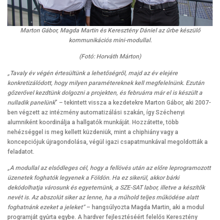
Marton Gábor, Magda Martin és Keresztény Dániel az űrbe készülő
kommunikációs mini-modullal.
(Fotó: Horváth Márton)
„Tavaly év végén értesültünk a lehetőségről, majd az év elejére
konkretizálódott, hogy milyen paramétereknek kell megfelelnünk. Ezután
gőzerővel kezdtünk dolgozni a projekten, és februárra már el is készült a
nulladik panelünk
” – tekintett vissza a kezdetekre Marton Gábor, aki 2007-
ben végzett az intézmény automatizálási szakán, így Széchenyi
alumniként koordinálja a hallgatók munkáját. Hozzátette, több
nehézséggel is meg kellett küzdeniük, mint a chiphiány vagy a
koncepciójuk újragondolása, végül igazi csapatmunkával megoldották a
feladatot.
„A modullal az elsődleges cél, hogy a fellövés után az előre leprogramozott
üzenetek foghatók legyenek a Földön. Ha ez sikerül, akkor bárki
dekódolhatja városunk és egyetemünk, a SZE-SAT labor, illetve a készítők
nevét is. Az abszolút siker az lenne, ha a műhold teljes működése alatt
foghatnánk ezeket a jeleket”
– hangsúlyozta Magda Martin, aki a modul
programját gyúrta egybe. A hardver fejlesztéséért felelős Keresztény