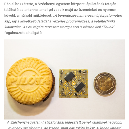
Dániel hozzátette, a Széchenyi-egyetem központi épületének tetején
található az antenna, amellyel veszik majd az üzeneteket és nyomon
követik a műhold működését.
„A berendezés hamarosan új forgatómotort
kap, így a következő feladat a vezérlés programozása, a vételtechnika
kialakítása. Az év végére tervezett startig ezzel is készen kell állnunk”
–
fogalmazott a hallgató.
A Széchenyi-egyetem hallgatói által fejlesztett panel valamivel nagyobb,
mint egy százforintos, de kisebb, mint egy Pilóta keksz. A képen látható