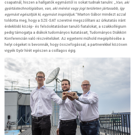
csapatnál, hiszen a hallgatók egymástól is sokat tudnak tanulni:
„Van, aki
gyártástechnológiában, van, aki mérési vagy jogi területen jártasabb, így
egymást egészítjük ki, egymást inspiráljuk.”
Marton Gábor mindezt azzal
toldotta meg, hogy a SZE-SAT szeretné megszólítani az űrkutatás iránt
érdeklődő közép- és felsőoktatásban tanuló fiatalokat, a szakkollégium
pedig támogatja a diákok tudományos kutatásait, Tudományos Diákköri
Konferencián való részvételüket. Az egyetemi műhold megépítésébe a
helyi cégeket is bevonnák, hogy összefogással, a partnerekkel közösen
vigyék Győr hírét egészen a csillagos égig.