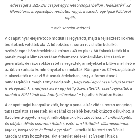
édességet a SZE-SAT csapat egy meteorológiai ballon „fedélzetén” 32
kilométeres magasságba repítette, vagyis a szonda egy igazi Pilótával
repült.
(Fotó: Horváth Márton)
A csapat nyár elejére több modult is legyártott, majd a fejlesztést sokrétű
teszteknek vetették alá. A hősokkteszt során rövid időn belül két
szélsőséges hőmérsékletnek, mínusz 40 és plusz 60 foknak tették ki a
panelt, majd a klímakamrában folyamatos hőmérsékletváltozásokat
generáltak, de rázósokktesztet is végeztek, amelyekkel a kilövésnél illetve
az űrben várható körülményeket szimulálták. Röntgen- és CT-vizsgálatnak
is alávetették az eszközt annak érdekében, hogy a forrasztások
minőségéről is megbizonyosodjanak.
„Végezetül egy hosszú idejű tesztet
is elvégeztünk, amelynek során egy hétig üzemeltettük, ezzel bejárattuk a
modult a Föld körüli feladatteljesítéséhez”
– fejtette ki Marton Gábor.
A csapat tagjai hangsúlyozták, hogy a panel elkészítése során rengeteg
tapasztalatot szereztek, és ezáltal közelebb kerültek kitűzött céljukhoz, a
Széchenyi-egyetem saját műholdjának elkészítéséhez.
„A műholdépítés
és pályára állítás összetett feladat, ezért van közöttünk villamosmérnök,
jogász, közgazdász hallgató egyaránt”
– emelte ki Keresztény Dániel.
Magda Martin hozzátette, akit e terület érdekel, szívesen látják a