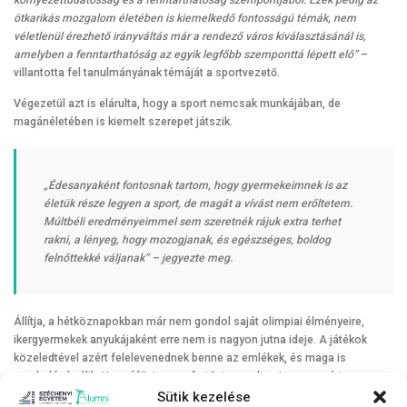
környezettudatosság és a fenntarthatóság szempontjából. Ezek pedig az
ötkarikás mozgalom életében is kiemelkedő fontosságú témák, nem
véletlenül érezhető irányváltás már a rendező város kiválasztásánál is,
amelyben a fenntarthatóság az egyik legfőbb szemponttá lépett elő”
–
villantotta fel tanulmányának témáját a sportvezető.
Végezetül azt is elárulta, hogy a sport nemcsak munkájában, de
magánéletében is kiemelt szerepet játszik.
„Édesanyaként fontosnak tartom, hogy gyermekeimnek is az
életük része legyen a sport, de magát a vívást nem erőltetem.
Múltbéli eredményeimmel sem szeretnék rájuk extra terhet
rakni, a lényeg, hogy mozogjanak, és egészséges, boldog
felnőttekké váljanak”
– jegyezte meg.
Állítja, a hétköznapokban már nem gondol saját olimpiai élményeire,
ikergyermekek anyukájaként erre nem is nagyon jutna ideje. A játékok
közeledtével azért felelevenednek benne az emlékek, és maga is
szurkolóvá válik. Hozzáfűzte, megfertőzte az olimpizmus, ezért
meggyőződése, hogy bár számos megoldandó feladat áll a szakemberek
Sütik kezelése