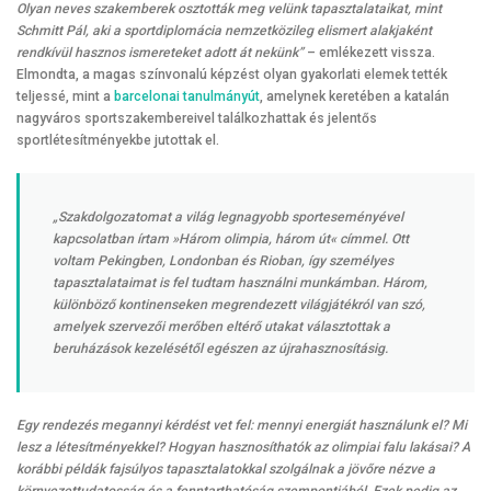
Olyan neves szakemberek osztották meg velünk tapasztalataikat, mint
Schmitt Pál, aki a sportdiplomácia nemzetközileg elismert alakjaként
rendkívül hasznos ismereteket adott át nekünk”
– emlékezett vissza.
Elmondta, a magas színvonalú képzést olyan gyakorlati elemek tették
teljessé, mint a
barcelonai tanulmányút
, amelynek keretében a katalán
nagyváros sportszakembereivel találkozhattak és jelentős
sportlétesítményekbe jutottak el.
„
Szakdolgozatomat a világ legnagyobb sporteseményével
kapcsolatban írtam »Három olimpia, három út« címmel. Ott
voltam Pekingben, Londonban és Rioban, így személyes
tapasztalataimat is fel tudtam használni munkámban. Három,
különböző kontinenseken megrendezett világjátékról van szó,
amelyek szervezői merőben eltérő utakat választottak a
beruházások kezelésétől egészen az újrahasznosításig.
Egy rendezés megannyi kérdést vet fel: mennyi energiát használunk el? Mi
lesz a létesítményekkel? Hogyan hasznosíthatók az olimpiai falu lakásai? A
korábbi példák fajsúlyos tapasztalatokkal szolgálnak a jövőre nézve a