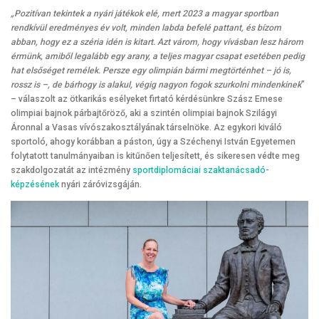
„Pozitívan tekintek a nyári játékok elé, mert 2023 a magyar sportban
rendkívül eredményes év volt, minden labda befelé pattant, és bízom
abban, hogy ez a széria idén is kitart. Azt várom, hogy vívásban lesz három
érmünk, amiből legalább egy arany, a teljes magyar csapat esetében pedig
hat elsőséget remélek. Persze egy olimpián bármi megtörténhet – jó is,
rossz is –, de bárhogy is alakul, végig nagyon fogok szurkolni mindenkinek
”
– válaszolt az ötkarikás esélyeket firtató kérdésünkre Szász Emese
olimpiai bajnok párbajtőröző, aki a szintén olimpiai bajnok Szilágyi
Áronnal a Vasas vívószakosztályának társelnöke. Az egykori kiváló
sportoló, ahogy korábban a páston, úgy a Széchenyi István Egyetemen
folytatott tanulmányaiban is kitűnően teljesített, és sikeresen védte meg
szakdolgozatát az intézmény
sportdiplomáciai szaktanácsadó-
képzésének
nyári záróvizsgáján.