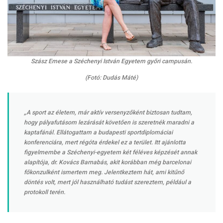
Szász Emese a Széchenyi István Egyetem győri campusán.
(Fotó: Dudás Máté)
„A sport az életem, már aktív versenyzőként biztosan tudtam,
hogy pályafutásom lezárását követően is szeretnék maradni a
kaptafánál. Ellátogattam a budapesti sportdiplomáciai
konferenciára, mert régóta érdekel ez a terület. Itt ajánlotta
figyelmembe a Széchenyi-egyetem két féléves képzését annak
alapítója, dr. Kovács Barnabás, akit korábban még barcelonai
főkonzulként ismertem meg. Jelentkeztem hát, ami kitűnő
döntés volt, mert jól használható tudást szereztem, például a
protokoll terén.