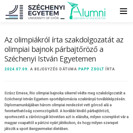
Tovább
a
Menü
tartalomhoz
RÓLUNK
ALUMNI KÖZÖSSÉG
HÍREK
MÉDIA
Az olimpiákról írta szakdolgozatát az
olimpiai bajnok párbajtőröző a
Széchenyi István Egyetemen
DIPLOMAÁTADÓ
DIPLOMÁN TÚL
2024.07.09.
A BEJEGYZÉS DÁTUMA
PAPP ZSOLT
ÍRTA
SZOLGÁLTATÁSOK
ÉVFOLYAMOK
Szász Emese, Rio olimpiai bajnoka sikerrel védte meg szakdolgozatát a
Széchenyi István Egyetem sportdiplomácia szakirányú továbbképzésén.
Diplomamunkájában három olimpiai rendezést vett górcső alá a
fenntarthatóság szemszögéből. A korábbi kiváló párbajtőröző,
sportvezető a záróvizsgát követően azt is elárulta, milyen szereplést vár a
magyar csapattól a párizsi nyári játékokon, és hogy milyen szerepet
játszik a sport ikergyermekei életében.