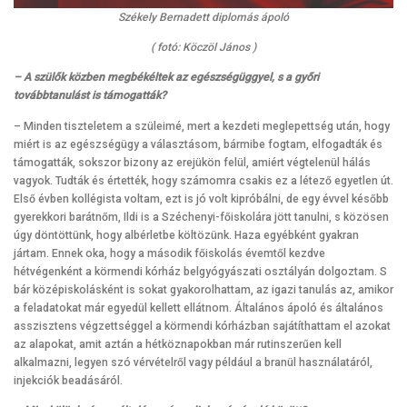
Székely Bernadett diplomás ápoló
( fotó: Köczöl János )
– A szülők közben megbékéltek az egészségüggyel, s a győri
továbbtanulást is támogatták?
– Minden tiszteletem a szüleimé, mert a kezdeti meglepettség után, hogy
miért is az egészségügy a választásom, bármibe fogtam, elfogadták és
támogatták, sokszor bizony az erejükön felül, amiért végtelenül hálás
vagyok. Tudták és értették, hogy számomra csakis ez a létező egyetlen út.
Első évben kollégista voltam, ezt is jó volt kipróbálni, de egy évvel később
gyerekkori barátnőm, Ildi is a Széchenyi-főiskolára jött tanulni, s közösen
úgy döntöttünk, hogy albérletbe költözünk. Haza egyébként gyakran
jártam. Ennek oka, hogy a második főiskolás évemtől kezdve
hétvégenként a körmendi kórház belgyógyászati osztályán dolgoztam. S
bár középiskolásként is sokat gyakorolhattam, az igazi tanulás az, amikor
a feladatokat már egyedül kellett ellátnom. Általános ápoló és általános
asszisztens végzettséggel a körmendi kórházban sajátíthattam el azokat
az alapokat, amit aztán a hétköznapokban már rutinszerűen kell
alkalmazni, legyen szó vérvételről vagy például a branül használatáról,
injekciók beadásáról.