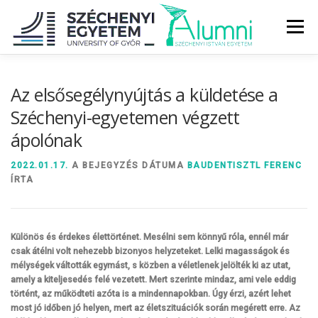
Tovább
a
Menü
tartalomhoz
RÓLUNK
ALUMNI KÖZÖSSÉG
HÍREK
MÉDIA
Az elsősegélynyújtás a küldetése a
Széchenyi-egyetemen végzett
ápolónak
DIPLOMAÁTADÓ
DIPLOMÁN TÚL
2022.01.17.
A BEJEGYZÉS DÁTUMA
BAUDENTISZTL FERENC
ÍRTA
SZOLGÁLTATÁSOK
ÉVFOLYAMOK
Különös és érdekes élettörténet. Mesélni sem könnyű róla, ennél már
csak átélni volt nehezebb bizonyos helyzeteket. Lelki magasságok és
mélységek váltották egymást, s közben a véletlenek jelölték ki az utat,
amely a kiteljesedés felé vezetett. Mert szerinte mindaz, ami vele eddig
történt, az működteti azóta is a mindennapokban. Úgy érzi, azért lehet
most jó időben jó helyen, mert az életszituációk során megérett erre. Az