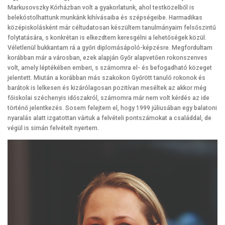
Markusovszky Kórházban volt a gyakorlatunk, ahol testközelből is
belekóstolhattunk munkánk kihívásaiba és szépségeibe. Harmadikas
középiskolásként már céltudatosan készültem tanulmányaim felsőszintű
folytatására, s konkrétan is elkezdtem keresgélni a lehetőségek közül.
Véletlenül bukkantam rá a győri diplomásápoló-képzésre. Megfordultam
korábban már a városban, ezek alapján Győr alapvetően rokonszenves
volt, amely léptékében emberi, s számomra el- és befogadható közeget
jelentett. Miután a korábban más szakokon Győrött tanuló rokonok és
barátok is lelkesen és kizárólagosan pozitívan meséltek az akkor még
főiskolai széchenyis időszakról, számomra már nem volt kérdés az ide
történő jelentkezés. Sosem felejtem el, hogy 1999 júliusában egy balatoni
nyaralás alatt izgatottan vártuk a felvételi pontszámokat a családdal, de
végül is simán felvételt nyertem.