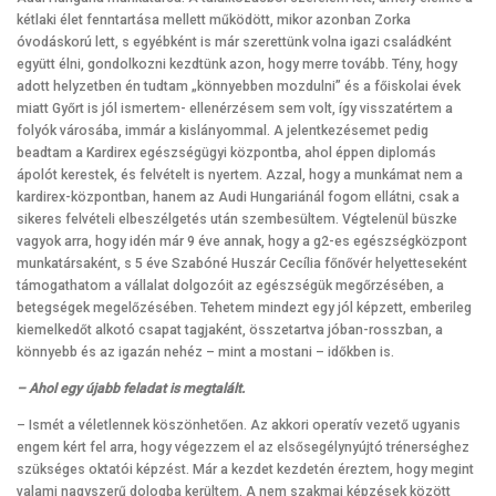
kétlaki élet fenntartása mellett működött, mikor azonban Zorka
óvodáskorú lett, s egyébként is már szerettünk volna igazi családként
együtt élni, gondolkozni kezdtünk azon, hogy merre tovább. Tény, hogy
adott helyzetben én tudtam „könnyebben mozdulni” és a főiskolai évek
miatt Győrt is jól ismertem- ellenérzésem sem volt, így visszatértem a
folyók városába, immár a kislányommal. A jelentkezésemet pedig
beadtam a Kardirex egészségügyi központba, ahol éppen diplomás
ápolót kerestek, és felvételt is nyertem. Azzal, hogy a munkámat nem a
kardirex-központban, hanem az Audi Hungariánál fogom ellátni, csak a
sikeres felvételi elbeszélgetés után szembesültem. Végtelenül büszke
vagyok arra, hogy idén már 9 éve annak, hogy a g2-es egészségközpont
munkatársaként, s 5 éve Szabóné Huszár Cecília főnővér helyetteseként
támogathatom a vállalat dolgozóit az egészségük megőrzésében, a
betegségek megelőzésében. Tehetem mindezt egy jól képzett, emberileg
kiemelkedőt alkotó csapat tagjaként, összetartva jóban-rosszban, a
könnyebb és az igazán nehéz – mint a mostani – időkben is.
– Ahol egy újabb feladat is megtalált.
– Ismét a véletlennek köszönhetően. Az akkori operatív vezető ugyanis
engem kért fel arra, hogy végezzem el az elsősegélynyújtó trénerséghez
szükséges oktatói képzést. Már a kezdet kezdetén éreztem, hogy megint
valami nagyszerű dologba kerültem. A nem szakmai képzések között