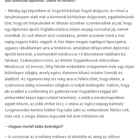
ban szereztél diplomát. Utána mi történt?
– Mindig úgy képzeltem el, hogy kórházban fogok dolgozni, és mivel a
tanulmányaim alatt már a körmendi kórházban dolgoztam, egyértelműnek
tűnt, hogy ott helyezkedek el. Miután azonban szembesültek azzal, hogy
egy diplomás ápoló foglalkoztatása milyen anyagi vonzattal jár, nemet
mondtak. Ez volt életem első csalódása, amiért azonban mind a mai
napig nagyon hálás vagyok. A Vas Népe megyei napilapot lapozgatva
ugyanis rábukkantam arra a hirdetésre, amelyben kifejezetten diplomás
ápolót kerestek, a körmendtől mindössze 10 kilométerre található kis
faluban, Csákánydoroszlón, az értelmi fogyatékosok otthonában.
Mindössze 22 évesen, félig felnőtt emberként csöppentem bele egy olyan
különleges világba, amely egész életemre kiható módon formált és
alakított. Az egyetemi képzés még arra is felkészített, hogy ebben, a
számomra addig ismeretlen világban is tudjak boldogulni. Vallom, hogy
aki ezekkel a szellemileg és gyakorta testi fogyatékossággal élő
emberekkel képes kapcsolatot teremteni, s velük a mindennapokban
együtt létezni, az jobb ember lesz, s utána az egészségügy bármely
szegmensébe kerülve többet fog tudni adni az embereknek. Nehéz volt,
más volt, s mégis életem legszebb hét évét töltöttem ott.
– Hogyan mertél ebbe belevágni?
– A sorsomat az a néhány méteres út döntötte el, amíg az otthon