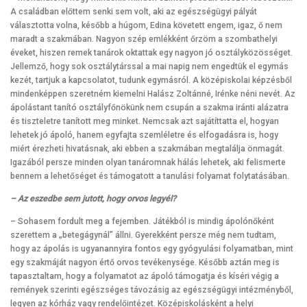
A családban előttem senki sem volt, aki az egészségügyi pályát
választotta volna, később a húgom, Edina követett engem, igaz, ő nem
maradt a szakmában. Nagyon szép emlékként őrzöm a szombathelyi
éveket, hiszen remek tanárok oktattak egy nagyon jó osztályközösséget.
Jellemző, hogy sok osztálytárssal a mai napig nem engedtük el egymás
kezét, tartjuk a kapcsolatot, tudunk egymásról. A középiskolai képzésből
mindenképpen szeretném kiemelni Halász Zoltánné, Irénke néni nevét. Az
ápolástant tanító osztályfőnökünk nem csupán a szakma iránti alázatra
és tiszteletre tanított meg minket. Nemcsak azt sajátíttatta el, hogyan
lehetek jó ápoló, hanem egyfajta szemléletre és elfogadásra is, hogy
miért érezheti hivatásnak, aki ebben a szakmában megtalálja önmagát.
Igazából persze minden olyan tanáromnak hálás lehetek, aki felismerte
bennem a lehetőséget és támogatott a tanulási folyamat folytatásában.
– Az eszedbe sem jutott, hogy orvos legyél?
– Sohasem fordult meg a fejemben. Játékból is mindig ápolónőként
szerettem a „betegágynál” állni. Gyerekként persze még nem tudtam,
hogy az ápolás is ugyanannyira fontos egy gyógyulási folyamatban, mint
egy szakmáját nagyon értő orvos tevékenysége. Később aztán meg is
tapasztaltam, hogy a folyamatot az ápoló támogatja és kíséri végig a
remények szerinti egészséges távozásig az egészségügyi intézményből,
legyen az kórház vagy rendelőintézet. Középiskolásként a helyi