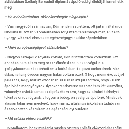
alábbiakban Székely Bernadett diplomás ápoló eddigi életútját ismerhetik
meg.
– Ha már élettörténet, akkor kezdhetjük a legelején?
– Vas megyéből származom, Körmenden születtem, ott jártam általános
iskolába is. Aztán Szombathelyen folytattam tanulmányaimat, a Szent-
Györgyi Albertről elnevezett egészségügyi szakközépiskolában.
– Miért az egészségügyet választottad?
– Nagyon beteges kisgyerek voltam, sok időt töltöttem kórházban. Ezt
azonban nem éltem meg rossz élményként, hiszen végül is a
gyógyulásomat köszönhettem a kórházban dolgozó embereknek. Már
ekkor, néhány évesen nagyon hálás voltam ezért. S hogy mennyire, azt jól
példázza, hogy már az óvodában általában azt játszottam, hogy valakit
ápolok és meggyógyítok. Ilyenkor rendszerint összetoltam két kisszéket,
valamelyik ovistársamat pedig rávettem arra, hogy az alkalmi fekhelyet
tekintse orvosi ágynak, s legyen a beteg, én pedig az ápolónő. Mindezek
alapján talán nem meglepő, hogy már az általános iskolában tudatosan
és tervezetten készültem az egészségügyi területre.
– Mit szóltak ehhez a szülők?
– Mondhatom, hogy mindenki minden szinten próbált először lebeszélni.