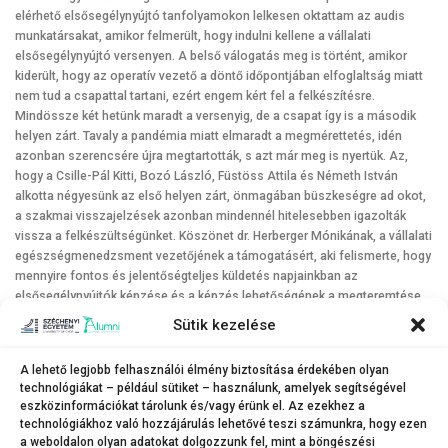
elérhető elsősegélynyújtó tanfolyamokon lelkesen oktattam az audis
munkatársakat, amikor felmerült, hogy indulni kellene a vállalati
elsősegélynyújtó versenyen. A belső válogatás meg is történt, amikor
kiderült, hogy az operatív vezető a döntő időpontjában elfoglaltság miatt
nem tud a csapattal tartani, ezért engem kért fel a felkészítésre.
Mindössze két hetünk maradt a versenyig, de a csapat így is a második
helyen zárt. Tavaly a pandémia miatt elmaradt a megmérettetés, idén
azonban szerencsére újra megtartották, s azt már meg is nyertük. Az,
hogy a Csille-Pál Kitti, Bozó László, Füstöss Attila és Németh István
alkotta négyesünk az első helyen zárt, önmagában büszkeségre ad okot,
a szakmai visszajelzések azonban mindennél hitelesebben igazolták
vissza a felkészültségünket. Köszönet dr. Herberger Mónikának, a vállalati
egészségmenedzsment vezetőjének a támogatásért, aki felismerte, hogy
mennyire fontos és jelentőségteljes küldetés napjainkban az
elsősegélynyújtók képzése és a képzés lehetőségének a megteremtése.
Persze, fontos a verseny is, de annak üzenete még lényegesebb.
Sütik kezelése
Az igazi küldetésem és hitvallásom: minél több elsősegélynyújtót
magyarországnak és a világnak! A laikus elsősegélynyújtásban ugyanis
A lehető legjobb felhasználói élmény biztosítása érdekében olyan
technológiákat – például sütiket – használunk, amelyek segítségével
még rengeteg a potenciál. Jó lenne, ha minél többen sajátítanák el azt az
eszközinformációkat tárolunk és/vagy érünk el. Az ezekhez a
alapszintű tudást, amellyel életeket tudnának megmenteni.
technológiákhoz való hozzájárulás lehetővé teszi számunkra, hogy ezen
a weboldalon olyan adatokat dolgozzunk fel, mint a böngészési
Forrás: Széchenyi Alumni Magazin