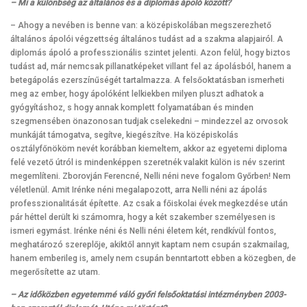
– Mi a különbség az általános és a diplomás ápoló között?
– Ahogy a nevében is benne van: a középiskolában megszerezhető
általános ápolói végzettség általános tudást ad a szakma alapjairól. A
diplomás ápoló a professzionális szintet jelenti. Azon felül, hogy biztos
tudást ad, már nemcsak pillanatképeket villant fel az ápolásból, hanem a
betegápolás ezerszínűségét tartalmazza. A felsőoktatásban ismerheti
meg az ember, hogy ápolóként lelkiekben milyen pluszt adhatok a
gyógyításhoz, s hogy annak komplett folyamatában és minden
szegmensében önazonosan tudjak cselekedni – mindezzel az orvosok
munkáját támogatva, segítve, kiegészítve. Ha középiskolás
osztályfőnököm nevét korábban kiemeltem, akkor az egyetemi diploma
felé vezető útról is mindenképpen szeretnék valakit külön is név szerint
megemlíteni. Zborovján Ferencné, Nelli néni neve fogalom Győrben! Nem
véletlenül. Amit Irénke néni megalapozott, arra Nelli néni az ápolás
professzionalitását építette. Az csak a főiskolai évek megkezdése után
pár héttel derült ki számomra, hogy a két szakember személyesen is
ismeri egymást. Irénke néni és Nelli néni életem két, rendkívül fontos,
meghatározó szereplője, akiktől annyit kaptam nem csupán szakmailag,
hanem emberileg is, amely nem csupán benntartott ebben a közegben, de
megerősítette az utam.
– Az időközben egyetemmé váló győri felsőoktatási intézményben 2003-