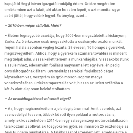
kapujától Hegyi István igazgató irodájáig értem. Örökre megőrzöm
emlékemben azt a lakót, aki akkor hozzám lépett, s azt mondta: ugye
azért jöttél, hogy velünk legyél. És tényleg, azért…
– 2010-ben mégis váltottál. Miért?
– Életem legnagyobb csodája, hogy 2009-ben megszületett a kislányom,
Zorka. Az ő érkezése csak megszakította a csákánydoroszlói munkát,
férjem halála azonban végleg lezárta. 29 évesen, 10 hónapos gyerekkel,
megözvegyültem. Ahhoz, hogy a gyerekem számára továbbra is mindent
meg tudjak adni, vissza kellett térnem a munka világába. Visszaköltöztünk
a szüleimhez, édesanyám főállású nagymama lett egy évre, én pedig
orvoslátogatónak álltam. Gyermektápszerekkel foglalkozó céget
képviseltem vas, veszprém és győr-moson-sopron megye
vonatkozásában. Érdekes tapasztalás volt, hiszen az üzleti szférába a
két év alatt alaposan belekóstolhattam.
– Az orvoslátogatásnak mi vetett véget?
– Az, hogy megismerkedtem a jelenlegi párommal. Amit szeretek, azt
szenvedéllyel teszem, többek között ilyen például a motorozás is,
amelynek köszönhetően 2011-ben egy zalaegerszegi motorostalálkozón
találkoztam Zsoltival, aki tősgyökeres győri, és immáron 25 esztendeje az
Audi Hungaria munkatársa. A találkozásból szerelem lett, amely eleinte a