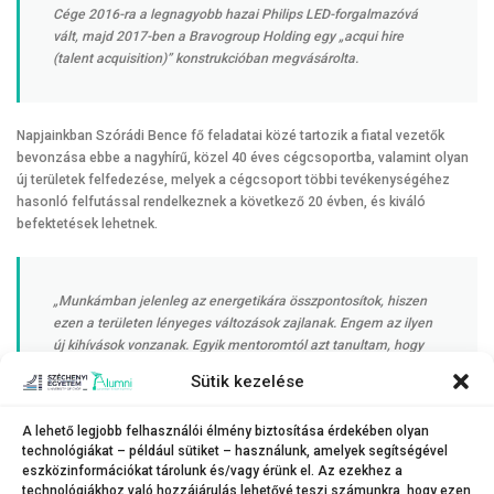
Cége 2016-ra a legnagyobb hazai Philips LED-forgalmazóvá
vált, majd 2017-ben a Bravogroup Holding egy „acqui hire
(talent acquisition)” konstrukcióban megvásárolta.
Napjainkban Szórádi Bence fő feladatai közé tartozik a fiatal vezetők
bevonzása ebbe a nagyhírű, közel 40 éves cégcsoportba, valamint olyan
új területek felfedezése, melyek a cégcsoport többi tevékenységéhez
hasonló felfutással rendelkeznek a következő 20 évben, és kiváló
befektetések lehetnek.
„Munkámban jelenleg az energetikára összpontosítok, hiszen
ezen a területen lényeges változások zajlanak. Engem az ilyen
új kihívások vonzanak. Egyik mentoromtól azt tanultam, hogy
hosszú távon csak a tehetségeseknek és kitartóknak van
Sütik kezelése
szerencséje”
A lehető legjobb felhasználói élmény biztosítása érdekében olyan
technológiákat – például sütiket – használunk, amelyek segítségével
–
húzta alá. A sikeres vállalkozó tehetséges fiatalok, egyetemi hallgatók
eszközinformációkat tárolunk és/vagy érünk el. Az ezekhez a
jelentkezését is várja a Bravotalent-programba, ahol piacképes
technológiákhoz való hozzájárulás lehetővé teszi számunkra, hogy ezen