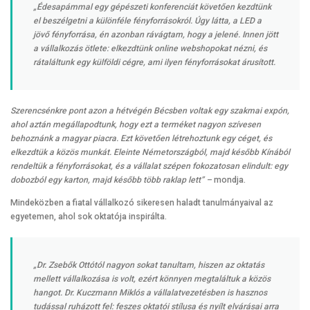
„Édesapámmal egy gépészeti konferenciát követően kezdtünk
el beszélgetni a különféle fényforrásokról. Úgy látta, a LED a
jövő fényforrása, én azonban rávágtam, hogy a jelené. Innen jött
a vállalkozás ötlete: elkezdtünk online webshopokat nézni, és
rátaláltunk egy külföldi cégre, ami ilyen fényforrásokat árusított.
Szerencsénkre pont azon a hétvégén Bécsben voltak egy szakmai expón,
ahol aztán megállapodtunk, hogy ezt a terméket nagyon szívesen
behoznánk a magyar piacra. Ezt követően létrehoztunk egy céget, és
elkezdtük a közös munkát. Eleinte Németországból, majd később Kínából
rendeltük a fényforrásokat, és a vállalat szépen fokozatosan elindult: egy
dobozból egy karton, majd később több raklap lett” –
mondja.
Mindeközben a fiatal vállalkozó sikeresen haladt tanulmányaival az
egyetemen, ahol sok oktatója inspirálta.
„Dr. Zsebők Ottótól nagyon sokat tanultam, hiszen az oktatás
mellett vállalkozása is volt, ezért könnyen megtaláltuk a közös
hangot. Dr. Kuczmann Miklós a vállalatvezetésben is hasznos
tudással ruházott fel: feszes oktatói stílusa és nyílt elvárásai arra