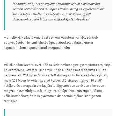
tanítottak, hogy ezt az egyenes kommunikációt alkalmazzam
később vezetőként én is. Jáger Attilával pedig az egyetem falain
kívül is találkozhattam: vállalkozóként 2012-ben együtt
dolgoztunk a győri Múzeumok Éjszakája fényfestésén”
– emelte ki. Hallgatóként részt vett egy egyetemi vállalkozói klub
szervezésében is, ami lehetőséget biztosított a fiataloknak a
kapcsolódásra, tapasztalatok megosztására.
Vállalkozása kezdeti évei után az üzletember egyre gyarapította projektjei
és elismerései számát. Cége 2010-ben a Philips hazai dedikált LED-es
partnere lett. 2013-ban őt választották meg az Év fiatal vállalkozójának,
majd 2014-ben felkerült az első Forbes „30 sikeres magyar 30 alatt”
listájára és a magazin címlapjára is. Ugyanebben az évben sikeresen
megvédte szakdolgozatát, melynek témája szorosan kapcsolódott
vállalkozásához, és le is gyártotta a disszertációjában kidolgozott
terméket.