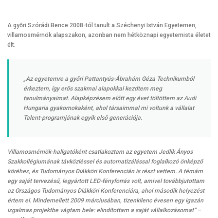
A győri Szórádi Bence 2008-tól tanult a Széchenyi István Egyetemen,
villamosmérnök alapszakon, azonban nem hétköznapi egyetemista életet
élt.
„Az egyetemre a győri Pattantyús-Ábrahám Géza Technikumból
érkeztem, így erős szakmai alapokkal kezdtem meg
tanulmányaimat. Alapképzésem előtt egy évet töltöttem az Audi
Hungaria gyakornokaként, ahol társaimmal mi voltunk a vállalat
Talent-programjának egyik első generációja.
Villamosmérnök-hallgatóként csatlakoztam az egyetem Jedlik Ányos
Szakkollégiumának távközléssel és automatizálással foglalkozó önképző
köréhez, és Tudományos Diákköri Konferencián is részt vettem. A témám
egy saját tervezésű, legyártott LED-fényforrás volt, amivel továbbjutottam
az Országos Tudományos Diákköri Konferenciára, ahol második helyezést
értem el. Mindemellett 2009 márciusában, tizenkilenc évesen egy igazán
izgalmas projektbe vágtam bele: elindítottam a saját vállalkozásomat”
–