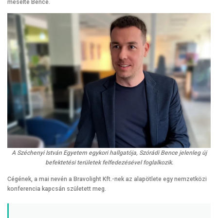
mesélte Bence.
A Széchenyi István Egyetem egykori hallgatója, Szórádi Bence jelenleg új
befektetési területek felfedezésével foglalkozik.
Cégének, a mai nevén a Bravolight Kft.-nek az alapötlete egy nemzetközi
konferencia kapcsán született meg.