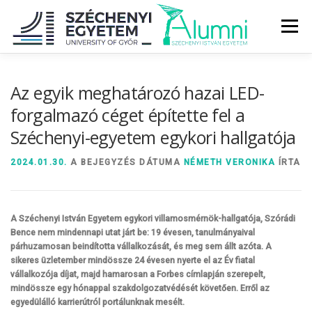
Tovább
a
Menü
tartalomhoz
RÓLUNK
ALUMNI KÖZÖSSÉG
HÍREK
MÉDIA
Az egyik meghatározó hazai LED-
forgalmazó céget építette fel a
Széchenyi-egyetem egykori hallgatója
DIPLOMAÁTADÓ
DIPLOMÁN TÚL
2024.01.30.
A BEJEGYZÉS DÁTUMA
NÉMETH VERONIKA
ÍRTA
SZOLGÁLTATÁSOK
ÉVFOLYAMOK
A Széchenyi István Egyetem egykori villamosmérnök-hallgatója, Szórádi
Bence nem mindennapi utat járt be: 19 évesen, tanulmányaival
párhuzamosan beindította vállalkozását, és meg sem állt azóta. A
sikeres üzletember mindössze 24 évesen nyerte el az Év fiatal
vállalkozója díjat, majd hamarosan a Forbes címlapján szerepelt,
mindössze egy hónappal szakdolgozatvédését követően. Erről az
egyedülálló karrierútról portálunknak mesélt.