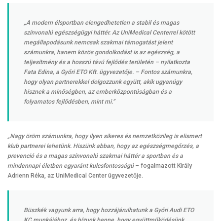
„A modern élsportban elengedhetetlen a stabil és magas
színvonalú egészségügyi háttér. Az UniMedical Centerrel kötött
megállapodásunk nemcsak szakmai támogatást jelent
számunkra, hanem közös gondolkodást is az egészség, a
teljesítmény és a hosszú távú fejlődés területén – nyilatkozta
Fata Edina, a Győri ETO Kft. ügyvezetője. – Fontos számunkra,
hogy olyan partnerekkel dolgozzunk együtt, akik ugyanúgy
hisznek a minőségben, az emberközpontúságban és a
folyamatos fejlődésben, mint mi.”
„Nagy öröm számunkra, hogy ilyen sikeres és nemzetközileg is elismert
klub partnerei lehetünk. Hiszünk abban, hogy az egészségmegőrzés, a
prevenció és a magas színvonalú szakmai háttér a sportban és a
mindennapi életben egyaránt kulcsfontosságú
– fogalmazott Király
Adrienn Réka, az UniMedical Center ügyvezetője.
Büszkék vagyunk arra, hogy hozzájárulhatunk a Győri Audi ETO
KC munkájához, és bízunk benne, hogy együttműködésünk