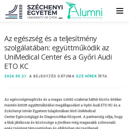
Tovább
a
Menü
tartalomhoz
RÓLUNK
ALUMNI KÖZÖSSÉG
HÍREK
MÉDIA
Az egészség és a teljesítmény
szolgálatában: együttműködik az
UniMedical Center és a Győri Audi
DIPLOMAÁTADÓ
DIPLOMÁN TÚL
ETO KC
SZOLGÁLTATÁSOK
ÉVFOLYAMOK
2026.05.21.
A BEJEGYZÉS DÁTUMA
SZE HÍREK
ÍRTA
Az egészségmegőrzés és a magas szintű szakmai háttér közös értékei
mentén kötött együttműködési megállapodást a Győri Audi ETO KC és a
Széchenyi István Egyetem tulajdonában lévő UniMedical
Center
Egészségügyi és Diagnosztikai Központ. A partnerség célja, hogy
a klub játékosai és közössége a jövőben még magasabb színvonalú
egészségügyi támogatásban és ellátásban részesüljenek.