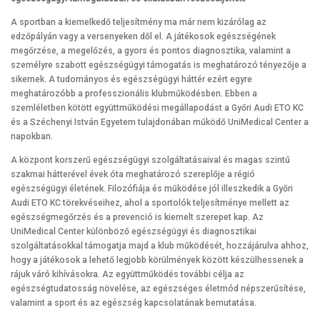
A sportban a kiemelkedő teljesítmény ma már nem kizárólag az
edzőpályán vagy a versenyeken dől el. A játékosok egészségének
megőrzése, a megelőzés, a gyors és pontos diagnosztika, valamint a
személyre szabott egészségügyi támogatás is meghatározó tényezője a
sikernek. A tudományos és egészségügyi háttér ezért egyre
meghatározóbb a professzionális klubműködésben. Ebben a
szemléletben kötött együttműködési megállapodást a Győri Audi ETO KC
és a Széchenyi István Egyetem tulajdonában működő UniMedical Center a
napokban.
A központ korszerű egészségügyi szolgáltatásaival és magas szintű
szakmai hátterével évek óta meghatározó szereplője a régió
egészségügyi életének. Filozófiája és működése jól illeszkedik a Győri
Audi ETO KC törekvéseihez, ahol a sportolók teljesítménye mellett az
egészségmegőrzés és a prevenció is kiemelt szerepet kap. Az
UniMedical Center különböző egészségügyi és diagnosztikai
szolgáltatásokkal támogatja majd a klub működését, hozzájárulva ahhoz,
hogy a játékosok a lehető legjobb körülmények között készülhessenek a
rájuk váró kihívásokra. Az együttműködés további célja az
egészségtudatosság növelése, az egészséges életmód népszerűsítése,
valamint a sport és az egészség kapcsolatának bemutatása.