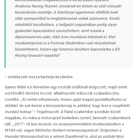
Arrabona Racing Teamet, amelynek én lettem az első műszaki-
konstrukciós vezetője. A Széchenyi-egyetemen eltöltött évek
több szempontból is meghatározóak voltak számomra. Kiváló
oktatóktól tanulhattam, a hallgatói csapatokban pedig olyan
gyakorlati tapasztalatot szerezhettem, amit mások a
diplomaszerzés után, több éves munkával érhetnek el. Első
munkahelyemet is a Formula Studentben való részvételnek
köszönhetem, hiszen egy futamon kerültem kapcsolatba a B3
Racing túraautó-csapattal”
– emlékezett vissza karrierje kezdetére.
Gyenis Máté ezt követően egy osztrák istállónál dolgozott, majd ismét
sorsfordító döntést hozott: alkalmazotti státuszát szabadúszóra
cserélte.
„Ez nehéz elhatározás, hiszen saját magad gazdálkodhatsz az
időddel, de sok benne a bizonytalanság is, például, hogy lesz-e megfelelő
munkád holnap”
– fogalmazott. A fiatal szakember azonban bízott
magában, és mára a motorsport berkeiben ismert, keresett szakemberré
vált.
„2017–18-ban tervező- és versenymérnökként tevékenykedtem a
M1RA-nál, vagyis Michelisz Norbert versenycsapatánál. Dolgoztam a
Hyundai Motorsportnál és a német Engstlernél is, ahol az osztrák Nico