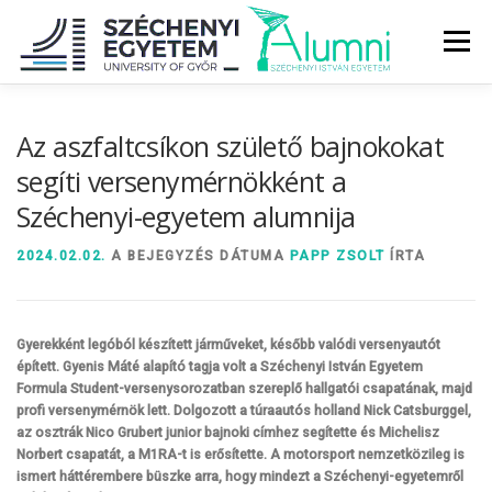
Tovább
a
Menü
tartalomhoz
RÓLUNK
ALUMNI KÖZÖSSÉG
HÍREK
MÉDIA
Az aszfaltcsíkon születő bajnokokat
segíti versenymérnökként a
Széchenyi-egyetem alumnija
DIPLOMAÁTADÓ
DIPLOMÁN TÚL
2024.02.02.
A BEJEGYZÉS DÁTUMA
PAPP ZSOLT
ÍRTA
SZOLGÁLTATÁSOK
ÉVFOLYAMOK
Gyerekként legóból készített járműveket, később valódi versenyautót
épített. Gyenis Máté alapító tagja volt a Széchenyi István Egyetem
Formula Student-versenysorozatban szereplő hallgatói csapatának, majd
profi versenymérnök lett. Dolgozott a túraautós holland Nick Catsburggel,
az osztrák Nico Grubert junior bajnoki címhez segítette és Michelisz
Norbert csapatát, a M1RA-t is erősítette. A motorsport nemzetközileg is
ismert háttérembere büszke arra, hogy mindezt a Széchenyi-egyetemről