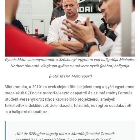
Gyenis Máté versenymérnök, a Széchenyi-egyetem volt hallgatója Michelisz
Norbert túraautó-világkupa győztes autóversenyzőt (jobbra) hallgatja.
(Fotó: M1RA Motorsport)
Mint mondta, a 2010-es évek elején több hír jelent meg a győri egyetemen
megalakult SZEngine motorfejlesztő csapatról és az intézmény Formula
Student-versenysorozathoz kapcsolódó projektjeiről, amelyek
felkeltették érdeklődését. Jelentkezett, felvették, és rögtön csatlakozott
is a hallgatói csapathoz.
„Két év SZEngine-tagság után a Járműfejlesztési Tanszék
koordinálásával megalakítottuk a versenyautó-fejlesztő