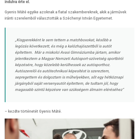
indulva érte el.
Gyenis Máté egyike azoknak a fiatal szakembereknek, akik a járművek
iránti szerelemből választották a Széchenyi István Egyetemet.
„Kisgyerekként le sem tettem a matchboxokat, később a
legózás következett, és még a kalózhajószettből is autót
építettem. Már a miskolci Avasi Gimnáziumba jártam, amikor
jelentkeztem a Magyar Nemzeti Autósport-szövetség sportbírói
képzésére, hogy közelebb kerülhessek az autósporthoz.
Autószerelői és autótechnikusi képesítést is szereztem,
sepregettem és dolgoztam is műhelyekben, sőt egy hétköznapi
járgányból saját versenyautót építettem, de tudtam jól, hogy
magasabb szintű képzésre van szükségem álmaim eléréséhez”
– kezdte történetét Gyenis Máté.