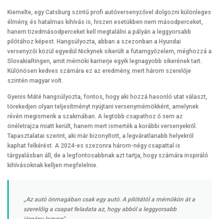
Kiemelte, egy Catsburg szintű profi autóversenyzővel dolgozni különleges
élmény, és hatalmas kihívás is, hiszen esetükben nem másodperceket,
hanem tizedmásodperceket kell megtalálni a pályán a leggyorsabb
pilótához képest. Hangsúlyozta, abban a szezonban a Hyundai
versenyzői közül egyedül Nickynek sikerült a futamgyőzelem, méghozzá a
SlovakiaRingen, amit mérnöki karrierje egyik legnagyobb sikerének tart.
Különösen kedves számára ez az eredmény, mert három szerelője
szintén magyar volt.
Gyenis Máté hangsúlyozta, fontos, hogy aki hozzá hasonló utat választ,
törekedjen olyan teljesítményt nyújtani versenymérnökként, amelynek
révén megismerik a szakmában. A legtöbb csapathoz ő sem az
önéletrajza miatt került, hanem mert ismerték a korábbi versenyekről.
Tapasztalatai szerint, aki már bizonyított, a legváratlanabb helyekről
kaphat felkérést. A 2024-es szezonra három-négy csapattal is
tárgyalásban áll, de a legfontosabbnak azt tartja, hogy számára inspiráló
kihívásoknak kelljen megfelelnie.
„Az autó önmagában csak egy autó. A pilótától a mérnökön át a
szerelőig a csapat feladata az, hogy abból a leggyorsabb