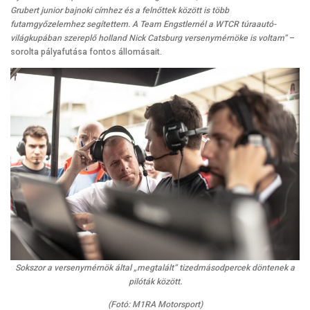
Grubert junior bajnoki címhez és a felnőttek között is több
futamgyőzelemhez segítettem. A Team Engstlernél a WTCR túraautó-
világkupában szereplő holland Nick Catsburg versenymérnöke is voltam”
–
sorolta pályafutása fontos állomásait.
Sokszor a versenymérnök által „megtalált” tizedmásodpercek döntenek a
pilóták között.
(Fotó: M1RA Motorsport)