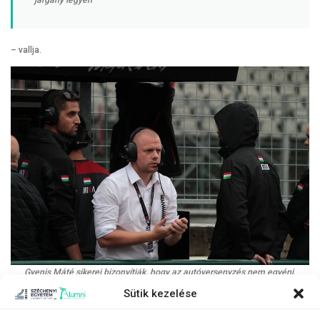
járgány legyen”
– vallja.
Gyenis Máté sikerei bizonyítják, hogy az autóversenyzés nem egyéni,
hanem csapatsport.
Sütik kezelése
(Fotó: M1RA Motorsport)