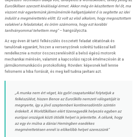
Gépészeti Technikum diákja volt, tavalyelőtt a WorldSkillsen, tavaly pedig az
EuroSkillsen szerzett kiválósági érmet. Akkor még én készítettem fel őt, ma
viszont már egyetemünk járműmérnök-hallgatójaként ő is segítette az idei
indulót a megmérettetés előtt. Ez volt az első alkalom, hogy megosztottam
valakivel a feladatokat, és öröm számomra, hogy ezt korábbi
tanítványommal tehettem meg”
– hangsúlyozta.
Az egy éven át tartó felkészülés összetett feladat oktatónak és
tanulónak egyaránt, hiszen a versenyzőnek sokrétű tudással kell
rendelkeznie a motor összeszerelésétől a belső égésű motorok
mechanikai mérésén, valamint a kapcsolási rajzok értelmezésén át a
járműkommunikációs protokollokig. Röviden: képesnek kell lennie
felismerni a hiba forrását, és meg kell tudnia javítani azt.
„A munka nem ért véget, kis győri csapatunkkal folytatjuk a
felkészülést, hiszen Bence az EuroSkills nemzeti válogatóját is
megnyerte, így a jövő szeptemberi kontinensdöntőn szintén
érdekelt. A WorldSkillsen elért tizenegyedik helyezés egyben az
európai országok közti ötödik helyet is jelentette. A célunk, hogy
az egy év múlva a dániai Herningben esedékes
megmérettetésen ennél is előkelőbb helyet szerezzünk”