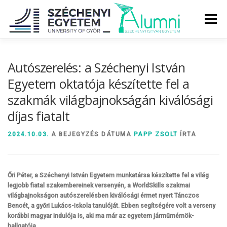
Tovább
a
Menü
tartalomhoz
RÓLUNK
ALUMNI KÖZÖSSÉG
HÍREK
MÉDIA
Autószerelés: a Széchenyi István
Egyetem oktatója készítette fel a
szakmák világbajnokságán kiválósági
DIPLOMAÁTADÓ
DIPLOMÁN TÚL
díjas fiatalt
SZOLGÁLTATÁSOK
ÉVFOLYAMOK
2024.10.03.
A BEJEGYZÉS DÁTUMA
PAPP ZSOLT
ÍRTA
Őri Péter, a Széchenyi István Egyetem munkatársa készítette fel a világ
legjobb fiatal szakembereinek versenyén, a WorldSkills szakmai
világbajnokságon autószerelésben kiválósági érmet nyert
Tánczos
Bencét, a győri Lukács-iskola tanulóját.
Ebben segítségére volt a verseny
korábbi magyar indulója is, aki ma már az egyetem járműmérnök-
hallgatója.