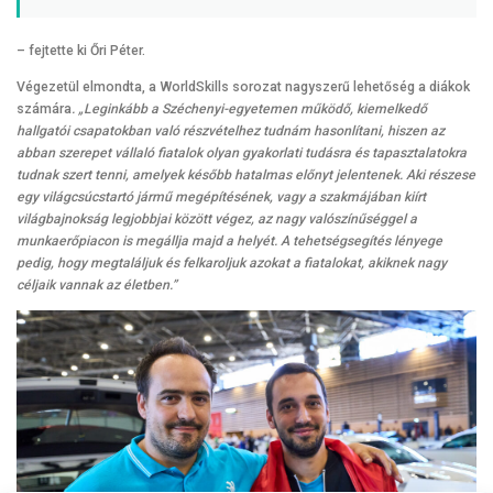
– fejtette ki Őri Péter.
Végezetül elmondta, a WorldSkills sorozat nagyszerű lehetőség a diákok
számára
. „Leginkább a Széchenyi-egyetemen működő, kiemelkedő
hallgatói csapatokban való részvételhez tudnám hasonlítani, hiszen az
abban szerepet vállaló fiatalok olyan gyakorlati tudásra és tapasztalatokra
tudnak szert tenni, amelyek később hatalmas előnyt jelentenek. Aki részese
egy világcsúcstartó jármű megépítésének, vagy a szakmájában kiírt
világbajnokság legjobbjai között végez, az nagy valószínűséggel a
munkaerőpiacon is megállja majd a helyét. A tehetségsegítés lényege
pedig, hogy megtaláljuk és felkaroljuk azokat a fiatalokat, akiknek nagy
céljaik vannak az életben.”