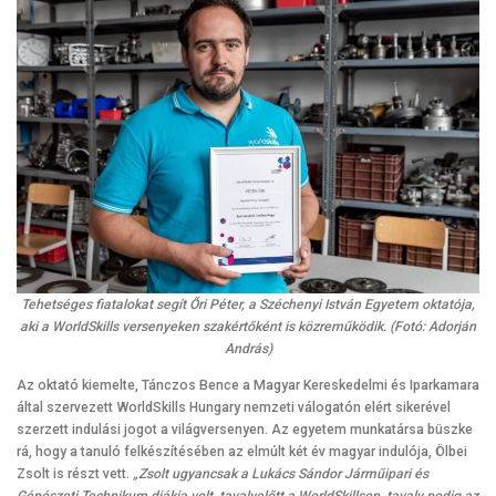
Tehetséges fiatalokat segít Őri Péter, a Széchenyi István Egyetem oktatója,
aki a WorldSkills versenyeken szakértőként is közreműködik. (Fotó: Adorján
András)
Az oktató kiemelte, Tánczos Bence a Magyar Kereskedelmi és Iparkamara
által szervezett WorldSkills Hungary nemzeti válogatón elért sikerével
szerzett indulási jogot a világversenyen. Az egyetem munkatársa büszke
rá, hogy a tanuló felkészítésében az elmúlt két év magyar indulója, Ölbei
Zsolt is részt vett.
„Zsolt ugyancsak a Lukács Sándor Járműipari és