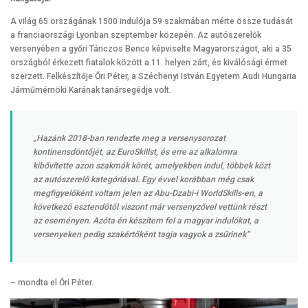
A világ 65 országának 1500 indulója 59 szakmában mérte össze tudását
a franciaországi Lyonban szeptember közepén. Az autószerelők
versenyében a győri Tánczos Bence képviselte Magyarországot, aki a 35
országból érkezett fiatalok között a 11. helyen zárt, és kiválósági érmet
szerzett. Felkészítője Őri Péter, a Széchenyi István Egyetem Audi Hungaria
Járműmérnöki Karának tanársegédje volt.
„Hazánk 2018-ban rendezte meg a versenysorozat
kontinensdöntőjét, az EuroSkillst, és erre az alkalomra
kibővítette azon szakmák körét, amelyekben indul, többek közt
az autószerelő kategóriával. Egy évvel korábban még csak
megfigyelőként voltam jelen az Abu-Dzabi-i WorldSkills-en, a
következő esztendőtől viszont már versenyzővel vettünk részt
az eseményen. Azóta én készítem fel a magyar indulókat, a
versenyeken pedig szakértőként tagja vagyok a zsűrinek”
– mondta el Őri Péter.