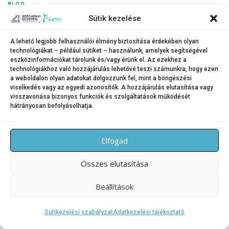
BLOG
Sütik kezelése
A GYSEV története – széchenyis szálakkal
A lehető legjobb felhasználói élmény biztosítása érdekében olyan
A vasúttörténetírás hálás téma. A régi járművek, a közlekedés
technológiákat – például sütiket – használunk, amelyek segítségével
történetéhez kapcsolódó érdeklődés kiemelkedik az egyéb ipari,
eszközinformációkat tárolunk és/vagy érünk el. Az ezekhez a
gazdasági, vagy tudományos szakterületek története iránt megmutatkozó
technológiákhoz való hozzájárulás lehetővé teszi számunkra, hogy ezen
közönségigény közül. Az általános érdeklődés – a …
a weboldalon olyan adatokat dolgozzunk fel, mint a böngészési
viselkedés vagy az egyedi azonosítók. A hozzájárulás elutasítása vagy
visszavonása bizonyos funkciók és szolgáltatások működését
hátrányosan befolyásolhatja.
Copyright © 2026 SZE Alumni – Széchenyi István Egyetem
–
Elfogad
OnePress
téma FameThemes által
Összes elutasítása
Beállítások
Sütikezelési szabályzat
Adatkezelési tájékoztató