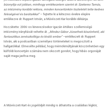
bizonyítja ezt jobban, minthogy emlékezetem szerint dr. Szekeres Tamás,
az intézmény korábbi rektora, minden koncertünkön tiszteletét tette kedves
feleségével és barátaikkal”
– fejtette ki a kétezres évekre elejére
emlékezve dr. Ruppert István, a Művészeti Kar korábbi dékánja.
Hozzátette: 2006-os kinevezésekor igazán értékes szellemiségű
intézmény irányítását vehette át.
„Mindez Gábor Józsefnek köszönhető, aki
fantasztikus zenészkolléga és kiváló ember”
–emlékezett dr. Ruppert
István, aki a podcastban személyes történeteket is megosztott a
hallgatókkal. Elmesélte például, hogy mérnökmúltjának köszönhetően egy
külföldi koncertjén számára nem okozott gondot, hogy hibás orgonáját
saját maga javítsa meg.
A Művészeti Kart és jogelődjét mindig is áthatotta a családias légkör,