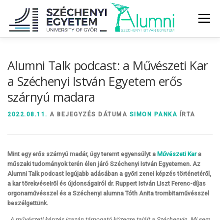
Tovább
a
Menü
tartalomhoz
RÓLUNK
ALUMNI KÖZÖSSÉG
HÍREK
MÉDIA
Alumni Talk podcast: a Művészeti Kar
a Széchenyi István Egyetem erős
szárnyú madara
DIPLOMAÁTADÓ
DIPLOMÁN TÚL
2022.08.11.
A BEJEGYZÉS DÁTUMA
SIMON PANKA
ÍRTA
SZOLGÁLTATÁSOK
ÉVFOLYAMOK
Mint egy erős szárnyú madár, úgy teremt egyensúlyt a
Művészeti Kar
a
műszaki tudományok terén élen járó Széchenyi István Egyetemen. Az
Alumni Talk podcast legújabb adásában a győri zenei képzés történetéről,
a kar törekvéseiről és újdonságairól dr. Ruppert István Liszt Ferenc-díjas
orgonaművésszel és a Széchenyi alumna Tóth Anita trombitaművésszel
beszélgettünk.
„A művészeti képzés igazán támogató közegre talált a Széchenyin. Mi sem