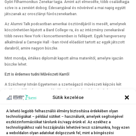
Győri Filharmonikus Zenekar tagja. Amint azt elmesélte, több családtagja
szíve is a zenéért dobog. Édesanyjával és nővérével a mai napig együtt
játszanak az oroszlányi fúvószenekarban.
Az Alumni Talk podcastban amerikai ösztöndíjáról is mesélt, amelynek
köszönhetően kijutott a Bard College-ra, és az intézmény zenekarával
több neves New York-i koncertteremben is fellépett. Egyik hangverseny
alkalmával a Carnegie Hall –ban rövid előadást tartott az egyik játszott
darabról, amire nagyon büszke.
Mint mondja, értékes diplomát kapott alma materétől, amelyre igazán
büszke lehet.
Ezt is érdemes tudni Művészeti Karról
A Széchenyi István Egyetemen a szerteágazó művészeti képzés két
területe található meg, az előadó-művészet és a képzőművészet. Az
intézményben a hagyományos zenekari- és kamaramuzsikus, valamint
Sütik kezelése
zeneiskolai tanári képzés mellett az építőművészet, a
design-
, a
formatervezés és a tervezőgrafika iránt érdeklődők számára kínálnak BA
A lehető legjobb felhasználói élmény biztosítása érdekében olyan
és MA szintű képzéseket. Nemzetközi hírű művésztanárok, tapasztalt
technológiákat – például sütiket – használunk, amelyek segítségével
oktatók és fiatal tehetségek vezetésével a művészeti szakokon folyó
eszközinformációkat tárolunk és/vagy érünk el. Az ezekhez a
oktatás egyszerre több vetületében képviseli mindazt, amit a művészet
technológiákhoz való hozzájárulás lehetővé teszi számunkra, hogy ezen
a weboldalon olyan adatokat dolgozzunk fel, mint a böngészési
ma a világban megtestesít.