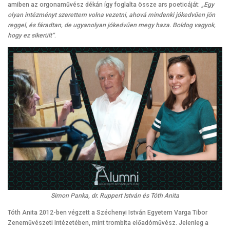
amiben az orgonaművész dékán így foglalta össze ars poeticáját:
„Egy
olyan intézményt szerettem volna vezetni, ahová mindenki jókedvűen jön
reggel, és fáradtan, de ugyanolyan jókedvűen megy haza. Boldog vagyok,
hogy ez sikerült”
.
Simon Panka, dr. Ruppert István és Tóth Anita
Tóth Anita 2012-ben végzett a Széchenyi István Egyetem Varga Tibor
Zeneművészeti Intézetében, mint trombita előadóművész. Jelenleg a