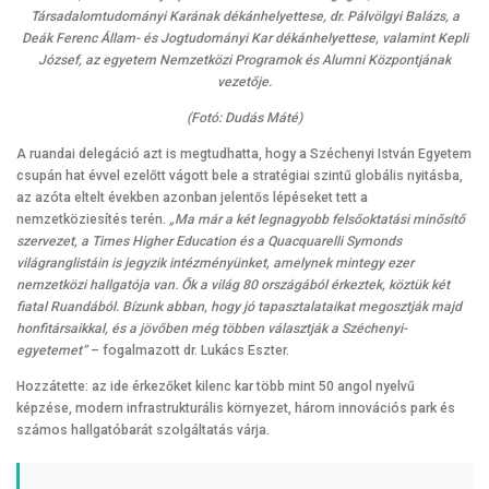
Társadalomtudományi Karának dékánhelyettese, dr. Pálvölgyi Balázs, a
Deák Ferenc Állam- és Jogtudományi Kar dékánhelyettese, valamint Kepli
József, az egyetem Nemzetközi Programok és Alumni Központjának
vezetője.
(Fotó: Dudás Máté)
A ruandai delegáció azt is megtudhatta, hogy a Széchenyi István Egyetem
csupán hat évvel ezelőtt vágott bele a stratégiai szintű globális nyitásba,
az azóta eltelt években azonban jelentős lépéseket tett a
nemzetköziesítés terén.
„Ma már a két legnagyobb felsőoktatási minősítő
szervezet, a Times Higher Education és a Quacquarelli Symonds
világranglistáin is jegyzik intézményünket, amelynek mintegy ezer
nemzetközi hallgatója van. Ők a világ 80 országából érkeztek, köztük két
fiatal Ruandából. Bízunk abban, hogy jó tapasztalataikat megosztják majd
honfitársaikkal, és a jövőben még többen választják a Széchenyi-
egyetemet”
– fogalmazott dr. Lukács Eszter.
Hozzátette: az ide érkezőket kilenc kar több mint 50 angol nyelvű
képzése, modern infrastrukturális környezet, három innovációs park és
számos hallgatóbarát szolgáltatás várja.