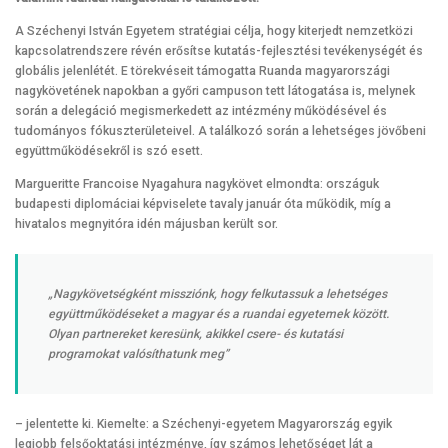
A Széchenyi István Egyetem stratégiai célja, hogy kiterjedt nemzetközi
kapcsolatrendszere révén erősítse kutatás-fejlesztési tevékenységét és
globális jelenlétét. E törekvéseit támogatta Ruanda magyarországi
nagykövetének napokban a győri campuson tett látogatása is, melynek
során a delegáció megismerkedett az intézmény működésével és
tudományos fókuszterületeivel. A találkozó során a lehetséges jövőbeni
együttműködésekről is szó esett.
Margueritte Francoise Nyagahura nagykövet elmondta: országuk
budapesti diplomáciai képviselete tavaly január óta működik, míg a
hivatalos megnyitóra idén májusban került sor.
„Nagykövetségként missziónk, hogy felkutassuk a lehetséges
együttműködéseket a magyar és a ruandai egyetemek között.
Olyan partnereket keresünk, akikkel csere- és kutatási
programokat valósíthatunk meg”
– jelentette ki. Kiemelte: a Széchenyi-egyetem Magyarország egyik
legjobb felsőoktatási intézménye, így számos lehetőséget lát a