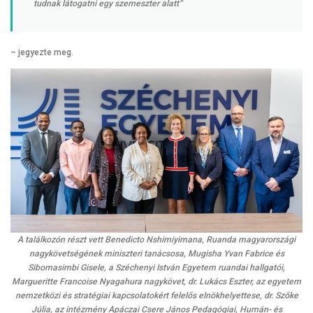
tudnak látogatni egy szemeszter alatt”
– jegyezte meg.
A találkozón részt vett Benedicto Nshimiyimana, Ruanda magyarországi
nagykövetségének miniszteri tanácsosa, Mugisha Yvan Fabrice és
Sibomasimbi Gisele, a Széchenyi István Egyetem ruandai hallgatói,
Margueritte Francoise Nyagahura nagykövet, dr. Lukács Eszter, az egyetem
nemzetközi és stratégiai kapcsolatokért felelős elnökhelyettese, dr. Szőke
Júlia, az intézmény Apáczai Csere János Pedagógiai, Humán- és