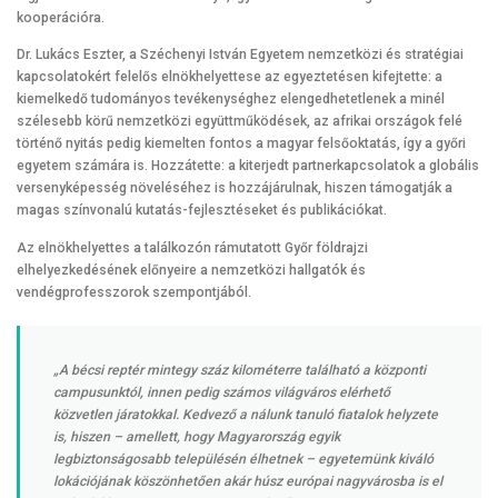
kooperációra.
Dr. Lukács Eszter, a Széchenyi István Egyetem nemzetközi és stratégiai
kapcsolatokért felelős elnökhelyettese az egyeztetésen kifejtette: a
kiemelkedő tudományos tevékenységhez elengedhetetlenek a minél
szélesebb körű nemzetközi együttműködések, az afrikai országok felé
történő nyitás pedig kiemelten fontos a magyar felsőoktatás, így a győri
egyetem számára is. Hozzátette: a kiterjedt partnerkapcsolatok a globális
versenyképesség növeléséhez is hozzájárulnak, hiszen támogatják a
magas színvonalú kutatás-fejlesztéseket és publikációkat.
Az elnökhelyettes a találkozón rámutatott Győr földrajzi
elhelyezkedésének előnyeire a nemzetközi hallgatók és
vendégprofesszorok szempontjából.
„A bécsi reptér mintegy száz kilométerre található a központi
campusunktól, innen pedig számos világváros elérhető
közvetlen járatokkal. Kedvező a nálunk tanuló fiatalok helyzete
is, hiszen – amellett, hogy Magyarország egyik
legbiztonságosabb településén élhetnek – egyetemünk kiváló
lokációjának köszönhetően akár húsz európai nagyvárosba is el