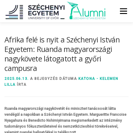
Tovább
a
Menü
tartalomhoz
RÓLUNK
ALUMNI KÖZÖSSÉG
HÍREK
MÉDIA
Afrika felé is nyit a Széchenyi István
Egyetem: Ruanda magyarországi
nagykövete látogatott a győri
DIPLOMAÁTADÓ
DIPLOMÁN TÚL
campusra
SZOLGÁLTATÁSOK
ÉVFOLYAMOK
2025.06.13.
A BEJEGYZÉS DÁTUMA
KATONA - KELEMEN
LILLA
ÍRTA
Ruanda magyarországi nagykövetét és miniszteri tanácsosát látta
vendégül a napokban a Széchenyi István Egyetem. Margueritte Francoise
Nyagahura és Benedicto Nshimiyimana megismerkedett az intézmény
tudományos fókuszterületeivel és nemzetköziesítési törekvéseivel,
valamint ruandai hallgatókkal is találkozott.