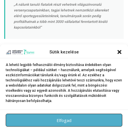
„A nálunk tanuló fiatalok részt vehetnek világszínvonalú
versenycsapatainkban, tagjai lehetnek nemzetközi sikereket
elérő sportegyesületeinknek, tanulmányaik során pedig
profitálhatnak a több mint 3000 vállalattal fenntartott kiváló
kapcsolatainkból”
– engedett betekintést az intézmény által nyújtott lehetőségekbe az
Sütik kezelése
elnökhelyettes.
Az egyetem Építész-, Építő- és Közlekedésmérnöki Karán tanuló ruandai
A lehető legjobb felhasználói élmény biztosítása érdekében olyan
fiatalok, Mugisha Yvan Fabrice és Sibomasimbi Gisele a nagykövettel való
technológiákat – például sütiket – használunk, amelyek segítségével
találkozáskor elmondták: nagyon szeretnek Győrben tanulni, mert
eszközinformációkat tárolunk és/vagy érünk el. Az ezekhez a
amellett, hogy magas színvonalú oktatásban van részük, mindennapjaikat
technológiákhoz való hozzájárulás lehetővé teszi számunkra, hogy ezen
a weboldalon olyan adatokat dolgozzunk fel, mint a böngészési
egy kulturálisan sokszínű, befogadó közösségben tölthetik.
viselkedés vagy az egyedi azonosítók. A hozzájárulás elutasítása vagy
visszavonása bizonyos funkciók és szolgáltatások működését
hátrányosan befolyásolhatja.
KATEGÓRIA:
HÍREK
Elfogad