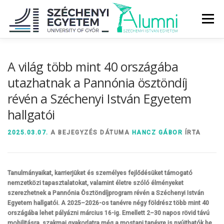
Tovább
a
Menü
tartalomhoz
RÓLUNK
ALUMNI KÖZÖSSÉG
HÍREK
MÉDIA
A világ több mint 40 országába
utazhatnak a Pannónia ösztöndíj
révén a Széchenyi István Egyetem
DIPLOMAÁTADÓ
DIPLOMÁN TÚL
hallgatói
SZOLGÁLTATÁSOK
ÉVFOLYAMOK
2025.03.07.
A BEJEGYZÉS DÁTUMA
HANCZ GÁBOR
ÍRTA
Tanulmányaikat, karrierjüket és személyes fejlődésüket támogató
nemzetközi tapasztalatokat, valamint életre szóló élményeket
szerezhetnek a Pannónia Ösztöndíjprogram révén a Széchenyi István
Egyetem hallgatói. A 2025–2026-os tanévre négy földrész több mint 40
országába lehet pályázni március 16-ig. Emellett 2–30 napos rövid távú
mobilitásra, szakmai gyakorlatra még a mostani tanévre is nyújthatók be