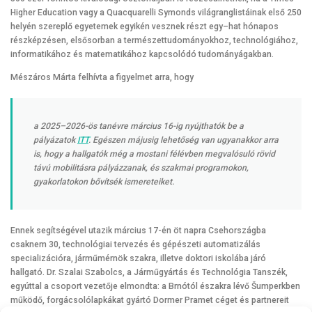
Higher Education vagy a Quacquarelli Symonds világranglistáinak első 250
helyén szereplő egyetemek egyikén vesznek részt egy–hat hónapos
részképzésen, elsősorban a természettudományokhoz, technológiához,
informatikához és matematikához kapcsolódó tudományágakban.
Mészáros Márta felhívta a figyelmet arra, hogy
a 2025–2026-ös tanévre március 16-ig nyújthatók be a
pályázatok
ITT
. Egészen májusig lehetőség van ugyanakkor arra
is, hogy a hallgatók még a mostani félévben megvalósuló rövid
távú mobilitásra pályázzanak, és szakmai programokon,
gyakorlatokon bővítsék ismereteiket.
Ennek segítségével utazik március 17-én öt napra Csehországba
csaknem 30, technológiai tervezés és gépészeti automatizálás
specializációra, járműmérnök szakra, illetve doktori iskolába járó
hallgató. Dr. Szalai Szabolcs, a Járműgyártás és Technológia Tanszék,
egyúttal a csoport vezetője elmondta: a Brnótól északra lévő Šumperkben
működő, forgácsolólapkákat gyártó Dormer Pramet céget és partnereit