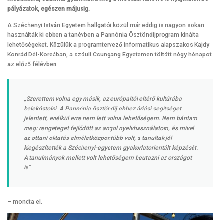
pályázatok, egészen májusig.
A Széchenyi István Egyetem hallgatói közül már eddig is nagyon sokan
használták ki ebben a tanévben a Pannónia Ösztöndíjprogram kínálta
lehetőségeket. Közülük a programtervező informatikus alapszakos Kajdy
Konrád Dél-Koreában, a szöuli Csungang Egyetemen töltött négy hónapot
az előző félévben.
„Szerettem volna egy másik, az európaitól eltérő kultúrába
belekóstolni. A Pannónia ösztöndíj ehhez óriási segítséget
jelentett, enélkül erre nem lett volna lehetőségem. Nem bántam
meg: rengeteget fejlődött az angol nyelvhasználatom, és mivel
az ottani oktatás elméletközpontúbb volt, a tanultak jól
kiegészítették a Széchenyi-egyetem gyakorlatorientált képzését.
A tanulmányok mellett volt lehetőségem beutazni az országot
is”
– mondta el.