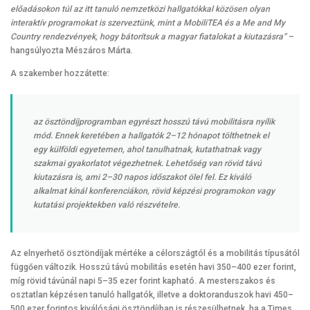
előadásokon túl az itt tanuló nemzetközi hallgatókkal közösen olyan
interaktív programokat is szerveztünk, mint a MobiliTEA és a Me and My
Country rendezvények, hogy bátorítsuk a magyar fiatalokat a kiutazásra”
–
hangsúlyozta Mészáros Márta.
A szakember hozzátette:
az ösztöndíjprogramban egyrészt hosszú távú mobilitásra nyílik
mód. Ennek keretében a hallgatók 2–12 hónapot tölthetnek el
egy külföldi egyetemen, ahol tanulhatnak, kutathatnak vagy
szakmai gyakorlatot végezhetnek. Lehetőség van rövid távú
kiutazásra is, ami 2–30 napos időszakot ölel fel. Ez kiváló
alkalmat kínál konferenciákon, rövid képzési programokon vagy
kutatási projektekben való részvételre.
Az elnyerhető ösztöndíjak mértéke a célországtól és a mobilitás típusától
függően változik. Hosszú távú mobilitás esetén havi 350–400 ezer forint,
míg rövid távúnál napi 5–35 ezer forint kapható. A mesterszakos és
osztatlan képzésen tanuló hallgatók, illetve a doktoranduszok havi 450–
500 ezer forintos kiválósági ösztöndíjban is részesülhetnek, ha a Times