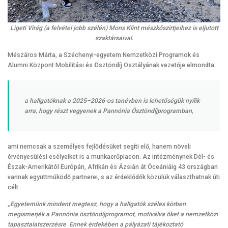
Ligeti Virág (a felvétel jobb szélén) Mons Klint mészkőszirtjeihez is eljutott
szaktársaival.
Mészáros Márta, a Széchenyi-egyetem Nemzetközi Programok és
Alumni Központ Mobilitási és Ösztöndíj Osztályának vezetője elmondta:
a hallgatóknak a 2025–2026-os tanévben is lehetőségük nyílik
arra, hogy részt vegyenek a Pannónia Ösztöndíjprogramban,
ami nemcsak a személyes fejlődésüket segíti elő, hanem növeli
érvényesülési esélyeiket is a munkaerőpiacon. Az intézménynek Dél- és
Észak-Amerikától Európán, Afrikán és Ázsián át Óceániáig 43 országban
vannak együttműködő partnerei, s az érdeklődők közülük választhatnak úti
célt.
„Egyetemünk mindent megtesz, hogy a hallgatók széles körben
megismerjék a Pannónia ösztöndíjprogramot, motiválva őket a nemzetközi
tapasztalatszerzésre. Ennek érdekében a pályázati tájékoztató