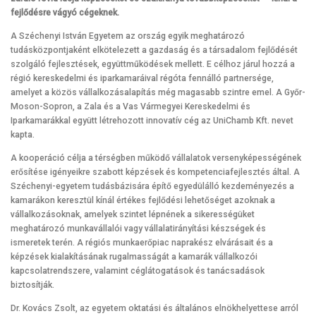
fejlődésre vágyó cégeknek.
A Széchenyi István Egyetem az ország egyik meghatározó
tudásközpontjaként elkötelezett a gazdaság és a társadalom fejlődését
szolgáló fejlesztések, együttműködések mellett. E célhoz járul hozzá a
régió kereskedelmi és iparkamaráival régóta fennálló partnersége,
amelyet a közös vállalkozásalapítás még magasabb szintre emel. A Győr-
Moson-Sopron, a Zala és a Vas Vármegyei Kereskedelmi és
Iparkamarákkal együtt létrehozott innovatív cég az UniChamb Kft. nevet
kapta.
A kooperáció célja a térségben működő vállalatok versenyképességének
erősítése igényeikre szabott képzések és kompetenciafejlesztés által. A
Széchenyi-egyetem tudásbázisára építő egyedülálló kezdeményezés a
kamarákon keresztül kínál értékes fejlődési lehetőséget azoknak a
vállalkozásoknak, amelyek szintet lépnének a sikerességüket
meghatározó munkavállalói vagy vállalatirányítási készségek és
ismeretek terén. A régiós munkaerőpiac naprakész elvárásait és a
képzések kialakításának rugalmasságát a kamarák vállalkozói
kapcsolatrendszere, valamint céglátogatások és tanácsadások
biztosítják.
Dr. Kovács Zsolt, az egyetem oktatási és általános elnökhelyettese arról