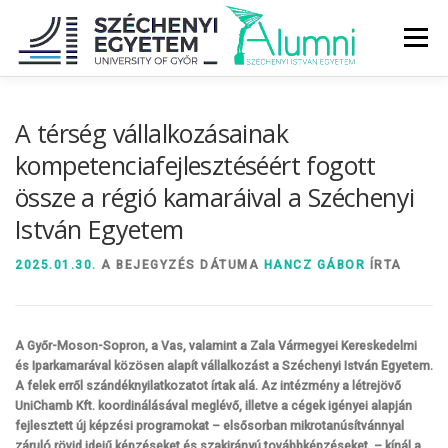
Tovább
a
Menü
tartalomhoz
RÓLUNK
ALUMNI KÖZÖSSÉG
HÍREK
MÉDIA
A térség vállalkozásainak
kompetenciafejlesztéséért fogott
össze a régió kamaráival a Széchenyi
DIPLOMAÁTADÓ
DIPLOMÁN TÚL
István Egyetem
SZOLGÁLTATÁSOK
ÉVFOLYAMOK
2025.01.30.
A BEJEGYZÉS DÁTUMA
HANCZ GÁBOR
ÍRTA
A Győr-Moson-Sopron, a Vas, valamint a Zala Vármegyei Kereskedelmi
és Iparkamarával közösen alapít vállalkozást a Széchenyi István Egyetem.
A felek erről szándéknyilatkozatot írtak alá. Az intézmény a létrejövő
UniChamb Kft. koordinálásával meglévő, illetve a cégek igényei alapján
fejlesztett új képzési programokat – elsősorban mikrotanúsítvánnyal
záruló rövid idejű képzéseket és szakirányú továbbképzéseket – kínál a