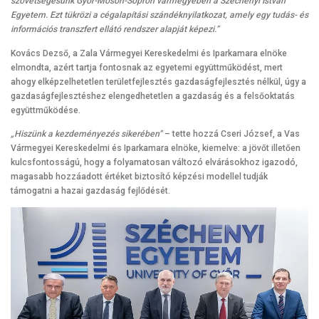
szövetségesünk Győr-Moson-Sopron vármegyében a Széchenyi István
Egyetem. Ezt tükrözi a cégalapítási szándéknyilatkozat, amely egy tudás- és
információs transzfert ellátó rendszer alapját képezi.”
Kovács Dezső, a Zala Vármegyei Kereskedelmi és Iparkamara elnöke
elmondta, azért tartja fontosnak az egyetemi együttműködést, mert
ahogy elképzelhetetlen területfejlesztés gazdaságfejlesztés nélkül, úgy a
gazdaságfejlesztéshez elengedhetetlen a gazdaság és a felsőoktatás
együttműködése.
„Hiszünk a kezdeményezés sikerében”
– tette hozzá Cseri József, a Vas
Vármegyei Kereskedelmi és Iparkamara elnöke, kiemelve: a jövőt illetően
kulcsfontosságú, hogy a folyamatosan változó elvárásokhoz igazodó,
magasabb hozzáadott értéket biztosító képzési modellel tudják
támogatni a hazai gazdaság fejlődését.