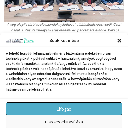
A cég alapításáról szóló szándéknyilatkozat aláírásának résztvevői: Cseri
József, a Vas Vármegyei Kereskedelmi és Iparkamara elnöke, Kovács
Dezső, a Zala Vármegyei Kereskedelmi és Iparkamara elnöke, Pintér-
Sütik kezelése
Péntek Imre, a Magyar Kereskedelmi és Iparkamara alelnöke, a Győr-
Moson-Sopron Vármegyei Kereskedelmi és Iparkamara elnöke, prof. dr.
Friedler Ferenc, a Széchenyi István Egyetem rektora, tudományos
A lehető legjobb felhasználói élmény biztosítása érdekében olyan
technológiákat – például sütiket – használunk, amelyek segítségével
elnökhelyettese és dr. Kovács Zsolt, az egyetem általános és oktatási
eszközinformációkat tárolunk és/vagy érünk el. Az ezekhez a
elnökhelyettese.
technológiákhoz való hozzájárulás lehetővé teszi számunkra, hogy ezen
a weboldalon olyan adatokat dolgozzunk fel, mint a böngészési
(Fotó: Adorján András)
viselkedés vagy az egyedi azonosítók. A hozzájárulás elutasítása vagy
visszavonása bizonyos funkciók és szolgáltatások működését
hátrányosan befolyásolhatja.
KATEGÓRIA:
HÍREK
Elfogad
Összes elutasítása