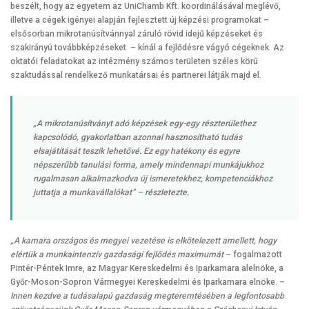
beszélt, hogy az egyetem az UniChamb Kft. koordinálásával meglévő,
illetve a cégek igényei alapján fejlesztett új képzési programokat –
elsősorban mikrotanúsítvánnyal záruló rövid idejű képzéseket és
szakirányú továbbképzéseket – kínál a fejlődésre vágyó cégeknek. Az
oktatói feladatokat az intézmény számos területen széles körű
szaktudással rendelkező munkatársai és partnerei látják majd el.
„A mikrotanúsítványt adó képzések egy-egy részterülethez
kapcsolódó, gyakorlatban azonnal hasznosítható tudás
elsajátítását teszik lehetővé. Ez egy hatékony és egyre
népszerűbb tanulási forma, amely mindennapi munkájukhoz
rugalmasan alkalmazkodva új ismeretekhez, kompetenciákhoz
juttatja a munkavállalókat”
– részletezte.
„A kamara országos és megyei vezetése is elkötelezett amellett, hogy
elértük a munkaintenzív gazdasági fejlődés maximumát
– fogalmazott
Pintér-Péntek Imre, az Magyar Kereskedelmi és Iparkamara alelnöke, a
Győr-Moson-Sopron Vármegyei Kereskedelmi és Iparkamara elnöke. –
Innen kezdve a tudásalapú gazdaság megteremtésében a legfontosabb