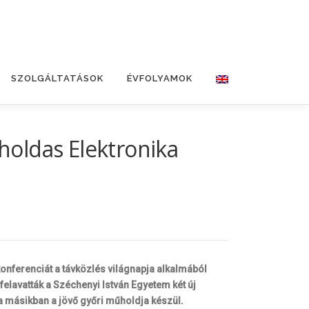
SZOLGÁLTATÁSOK
ÉVFOLYAMOK
oldas Elektronika
onferenciát a távközlés világnapja alkalmából
elavatták a Széchenyi István Egyetem két új
a másikban a jövő győri műholdja készül.