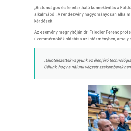
„Biztonságos és fenntartható konnektivitás a Föld
alkalmából. A rendezvény hagyományosan alkalmat 
kérdéseit.
Az esemény megnyitóján dr. Friedler Ferenc profe
üzemmérnökök oktatása az intézményben, amely n
„Elkötelezettek vagyunk az élenjáró technológiá
Célunk, hogy a nálunk végzett szakemberek nemc