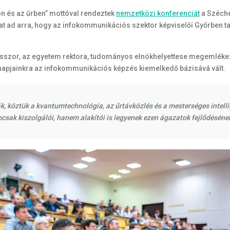
ön és az űrben” mottóval rendeztek
nemzetközi konferenciát
a Széche
ad arra, hogy az infokommunikációs szektor képviselői Győrben tal
sszor, az egyetem rektora, tudományos elnökhelyettese megemlékezett
apjainkra az infokommunikációs képzés kiemelkedő bázisává vált.
k, köztük a kvantumtechnológia, az űrtávközlés és a mesterséges intellig
sak kiszolgálói, hanem alakítói is legyenek ezen ágazatok fejlődéséne