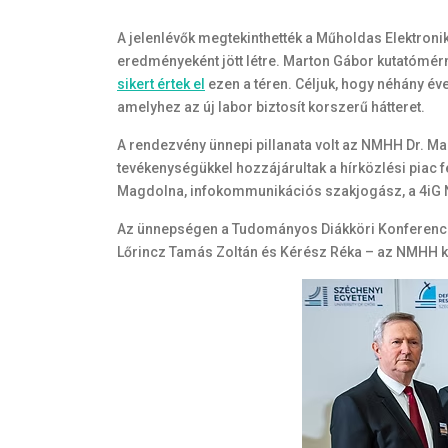
A jelenlévők megtekinthették a Műholdas Elektron
eredményeként jött létre. Marton Gábor kutatómérn
sikert értek el
ezen a téren. Céljuk, hogy néhány év
amelyhez az új labor biztosít korszerű hátteret.
A rendezvény ünnepi pillanata volt az NMHH Dr. Ma
tevékenységükkel hozzájárultak a hírközlési piac
Magdolna, infokommunikációs szakjogász, a 4iG N
Az ünnepségen a Tudományos Diákköri Konferencián
Lőrincz Tamás Zoltán és Kérész Réka – az NMHH kül