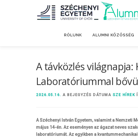
Tovább
a
tartalomhoz
RÓLUNK
ALUMNI KÖZÖSSÉG
A távközlés világnapj
Laboratóriummal bővül
2026.05.16.
A BEJEGYZÉS DÁTUMA
SZE HÍREK
Í
A Széchenyi István Egyetem, valamint a Nemzeti M
május 14-én. Az eseményen az ágazat neves szakemb
laboratóriumát. Az egyikben a kvantummechanikai j