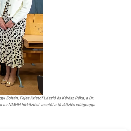
i Zoltán, Fejes Kristóf László és Kérész Réka, a Dr.
a az NMHH hírközlési vezetői a távközlés világnapja