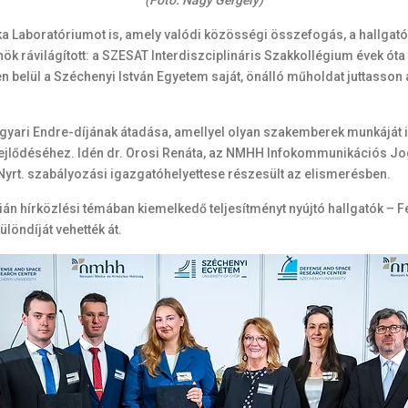
(Fotó: Nagy Gergely)
ika Laboratóriumot is, amely valódi közösségi összefogás, a hallga
ök rávilágított: a SZESAT Interdiszciplináris Szakkollégium évek ót
en belül a Széchenyi István Egyetem saját, önálló műholdat juttasson
gyari Endre-díjának átadása, amellyel olyan szakemberek munkáját ism
 fejlődéséhez. Idén dr. Orosi Renáta, az NMHH Infokommunikációs Jo
yrt. szabályozási igazgatóhelyettese részesült az elismerésben.
 hírközlési témában kiemelkedő teljesítményt nyújtó hallgatók – Fe
öndíját vehették át.