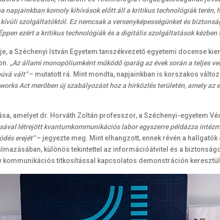
a napjainkban komoly kihívások előtt áll a kritikus technológiák terén, 
kívüli szolgáltatóktól. Ez nemcsak a versenyképességünket és biztons
ppen ezért a kritikus technológiák és a digitális szolgáltatások kézbe
je, a Széchenyi István Egyetem tanszékvezető egyetemi docense kiem
gon.
„Az állami monopóliumként működő iparág az évek során a teljes vers
púvá vált”
– mutatott rá. Mint mondta, napjainkban is korszakos válto
tworks Act merőben új szabályozást hoz a hírközlés területén, amely az e
adása, amelyet dr. Horváth Zoltán professzor, a Széchenyi-egyetem V
val létrejött kvantumkommunikációs labor egyszerre példázza intézmén
ödés erejét”
– jegyezte meg. Mint elhangzott, ennek révén a hallgatók 
mazásában, különös tekintettel az információátvitel és a biztonsá
 kommunikációs titkosítással kapcsolatos demonstráción keresztül 