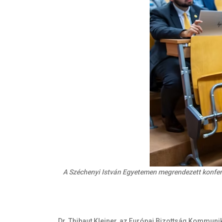
A Széchenyi István Egyetemen megrendezett konfer
Dr. Thibaut Kleiner, az Európai Bizottság Kommun