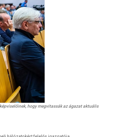
épviselőinek, hogy megvitassák az ágazat aktuális
li hálózatokért felelős igazgatója