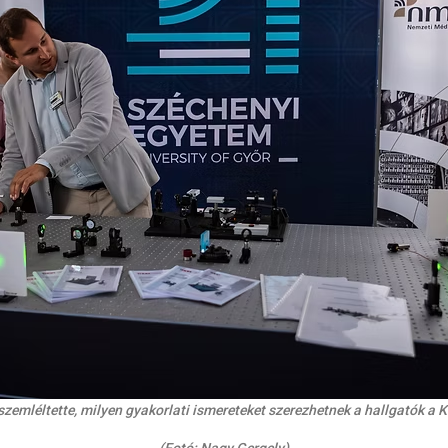
el szemléltette, milyen gyakorlati ismereteket szerezhetnek a hallgató