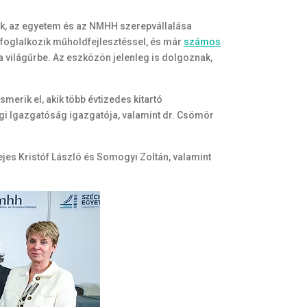
tók, az egyetem és az NMHH szerepvállalása
a foglalkozik műholdfejlesztéssel, és már
számos
 a világűrbe. Az eszközön jelenleg is dolgoznak,
erik el, akik több évtizedes kitartó
gi Igazgatóság igazgatója, valamint dr. Csömör
jes Kristóf László és Somogyi Zoltán, valamint