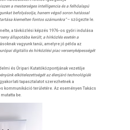
hiszen a mesterséges intelligencia és a felhőalapú
águnkat befolyásolja, hanem végső soron hatással
n tartása kiemelten fontos számunkra”
– szögezte le.
elte, a távközlési képzés 1976-os győri indulása
eny állapotába került, a hírközlés esetén a
zásoknak vagyunk tanúi, amelyre jó példa az
urópai digitális és hírközlési piac versenyképességét
édelmi és Űripari Kutatóközpontjának vezetője
yünk elkötelezettségét az élenjáró technológiák
gyakorlati tapasztalatot szerezhetnek a
gos kommunikáció területére. Az eseményen Takács
mutatta be.