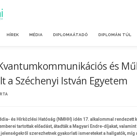
HÍREK
MÉDIA
DIPLOMAÁTADÓ
DIPLOMÁN TÚL
a: Kvantumkommunikációs és Műh
t a Széchenyi István Egyetem
RTA
édia- és Hírközlési Hatóság (NMHH) idén 17. alkalommal rendezett k
erei tartottak előadást, átadták a Magyari Endre-díjakat, valamint f
elenségekről szerezhetnek gyakorlati ismereteket a hallgatók, míg 