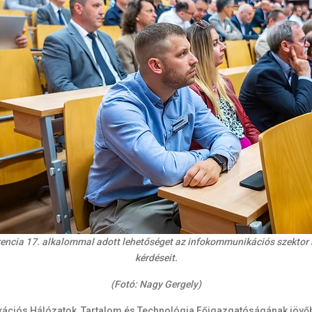
encia 17. alkalommal adott lehetőséget az infokommunikációs szektor k
kérdéseit.
(Fotó: Nagy Gergely)
ikációs Hálózatok, Tartalom és Technológia Főigazgatóságának jövőbe