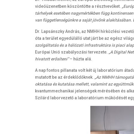
videóüzenetben köszöntötte a résztvevőket.
„Európ
tárhelyek esetében nagymértékben függ kontinensen 
van függetlenségünkre a saját jövőnk alakításában. É
Dr. Lapsánszky András, az NMHH hírközlési vezető
óta a terület egyedülálló utat járt be az egész vilá
szolgáltatás és a hálózati infrastruktúra is piaci ala
Európai Unió szabályozási tervezete.
„A Digital Ne
hivatott erősíteni”
– húzta alá.
A nap fontos pillanata volt két új laboratórium át
mutatott be az érdeklődőknek.
„Az NMHH támogatásá
oktatása és kutatása mellett, valamint az együttműk
kvantummechanikai jelenségek mérésében és alkal
Szilárd laborvezető a laboratórium működését egy