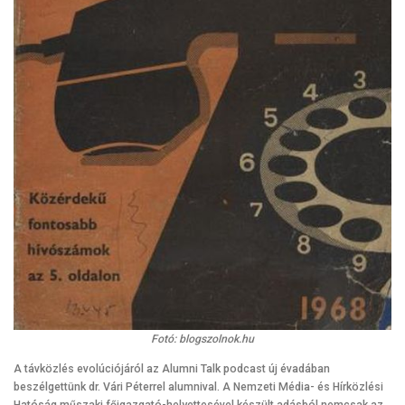
Fotó: blogszolnok.hu
A távközlés evolúciójáról az Alumni Talk podcast új évadában
beszélgettünk dr. Vári Péterrel alumnival. A Nemzeti Média- és Hírközlési
Hatóság műszaki főigazgató-helyettesével készült adásból nemcsak az