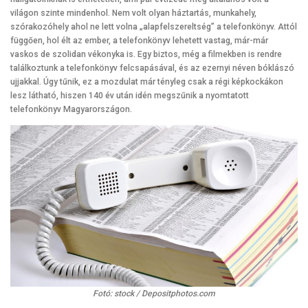
világon szinte mindenhol. Nem volt olyan háztartás, munkahely,
szórakozóhely ahol ne lett volna „alapfelszereltség” a telefonkönyv. Attól
függően, hol élt az ember, a telefonkönyv lehetett vastag, már-már
vaskos de szolidan vékonyka is. Egy biztos, még a filmekben is rendre
találkoztunk a telefonkönyv felcsapásával, és az ezernyi néven bóklászó
ujjakkal. Úgy tűnik, ez a mozdulat már tényleg csak a régi képkockákon
lesz látható, hiszen 140 év után idén megszűnik a nyomtatott
telefonkönyv Magyarországon.
Fotó: stock / Depositphotos.com