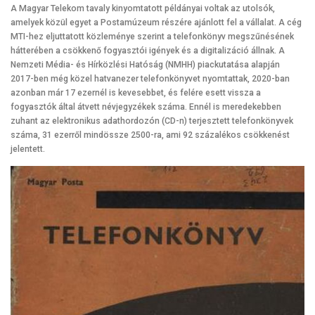
A Magyar Telekom tavaly kinyomtatott példányai voltak az utolsók,
amelyek közül egyet a Postamúzeum részére ajánlott fel a vállalat. A cég
MTI-hez eljuttatott közleménye szerint a telefonkönyv megszűnésének
hátterében a csökkenő fogyasztói igények és a digitalizáció állnak. A
Nemzeti Média- és Hírközlési Hatóság (NMHH) piackutatása alapján
2017-ben még közel hatvanezer telefonkönyvet nyomtattak, 2020-ban
azonban már 17 ezernél is kevesebbet, és felére esett vissza a
fogyasztók által átvett névjegyzékek száma. Ennél is meredekebben
zuhant az elektronikus adathordozón (CD-n) terjesztett telefonkönyvek
száma, 31 ezerről mindössze 2500-ra, ami 92 százalékos csökkenést
jelentett.