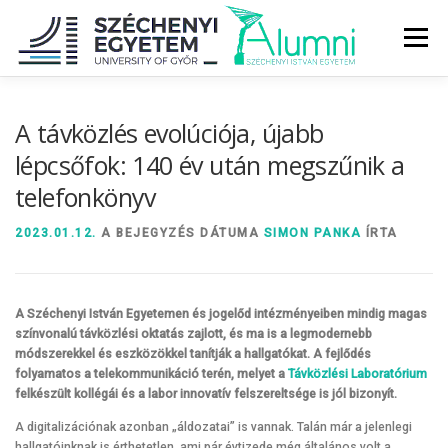
Tovább
a
Menü
tartalomhoz
RÓLUNK
ALUMNI KÖZÖSSÉG
HÍREK
MÉDIA
A távközlés evolúciója, újabb
lépcsőfok: 140 év után megszűnik a
telefonkönyv
DIPLOMAÁTADÓ
DIPLOMÁN TÚL
2023.01.12.
A BEJEGYZÉS DÁTUMA
SIMON PANKA
ÍRTA
SZOLGÁLTATÁSOK
ÉVFOLYAMOK
A Széchenyi István Egyetemen és jogelőd intézményeiben mindig magas
színvonalú távközlési oktatás zajlott, és ma is a legmodernebb
módszerekkel és eszközökkel tanítják a hallgatókat.
A fejlődés
folyamatos a telekommunikáció terén, melyet a
Távközlési Laboratórium
felkészült kollégái és a labor innovatív felszereltsége is jól bizonyít.
A digitalizációnak azonban „áldozatai” is vannak. Talán már a jelenlegi
hallgatóinknak is érthetetlen, ami pár évtizede még általános volt a