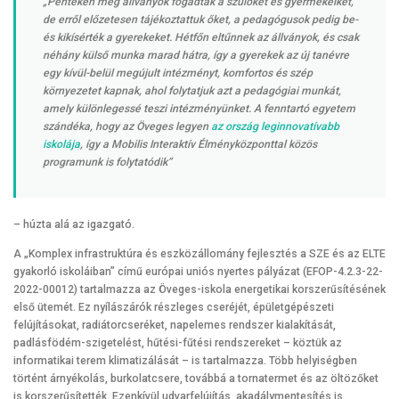
„Pénteken még állványok fogadták a szülőket és gyermekeiket,
de erről előzetesen tájékoztattuk őket, a pedagógusok pedig be-
és kikísérték a gyerekeket. Hétfőn eltűnnek az állványok, és csak
néhány külső munka marad hátra, így a gyerekek az új tanévre
egy kívül-belül megújult intézményt, komfortos és szép
környezetet kapnak, ahol folytatjuk azt a pedagógiai munkát,
amely különlegessé teszi intézményünket. A fenntartó egyetem
szándéka, hogy az Öveges legyen
az ország leginnovatívabb
iskolája
, így a Mobilis Interaktív Élményközponttal közös
programunk is folytatódik”
– húzta alá az igazgató.
A „Komplex infrastruktúra és eszközállomány fejlesztés a SZE és az ELTE
gyakorló iskoláiban” című európai uniós nyertes pályázat (EFOP-4.2.3-22-
2022-00012) tartalmazza az Öveges-iskola energetikai korszerűsítésének
első ütemét. Ez nyílászárók részleges cseréjét, épületgépészeti
felújításokat, radiátorcseréket, napelemes rendszer kialakítását,
padlásfödém-szigetelést, hűtési-fűtési rendszereket – köztük az
informatikai terem klimatizálását – is tartalmazza. Több helyiségben
történt árnyékolás, burkolatcsere, továbbá a tornatermet és az öltözőket
is korszerűsítették. Ezenkívül udvarfelújítás, akadálymentesítés is