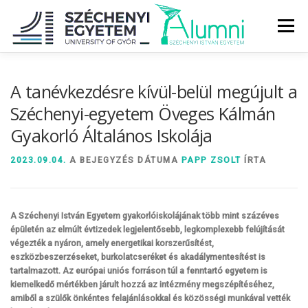
Tovább
a
Menü
tartalomhoz
RÓLUNK
ALUMNI KÖZÖSSÉG
HÍREK
MÉDIA
A tanévkezdésre kívül-belül megújult a
Széchenyi-egyetem Öveges Kálmán
Gyakorló Általános Iskolája
DIPLOMAÁTADÓ
DIPLOMÁN TÚL
2023.09.04.
A BEJEGYZÉS DÁTUMA
PAPP ZSOLT
ÍRTA
SZOLGÁLTATÁSOK
ÉVFOLYAMOK
A Széchenyi István Egyetem gyakorlóiskolájának több mint százéves
épületén az elmúlt évtizedek legjelentősebb, legkomplexebb felújítását
végezték a nyáron, amely energetikai korszerűsítést,
eszközbeszerzéseket, burkolatcseréket és akadálymentesítést is
tartalmazott. Az európai uniós forráson túl a fenntartó egyetem is
kiemelkedő mértékben járult hozzá az intézmény megszépítéséhez,
amiből a szülők önkéntes felajánlásokkal és közösségi munkával vették