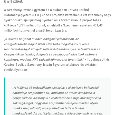
ki a részüket.
A Széchenyi István Egyetem és a budapesti Eötvös Loránd
Tudományegyetem (ELTE) közös projektje keretében a két intézmény négy
gyakorlóiskolája újul meg Győrben és a fővárosban. A projekt teljes
költsége 1,771 milliárd forint, amelyből a Széchenyi-egyetem 451,43
millió forintot nyert el a saját beruházására.
„A sikeres pályázat minden eddiginél jelentősebb, az
energiatakarékosságot szem előtt tartó megoldások révén a
fenntarthatóságot szolgáló fejlesztést eredményez. A felújítással az
Öveges-iskola tanulói, dolgozói és pedagógushallgatóink számára
komfortos, modern, XXI. századi környezetet teremtünk”
– fogalmazott dr.
Kovács Zsolt, a Széchenyi István Egyetem általános és oktatási
elnökhelyettese.
„A felújítás 95 százalékban elkészült: a kivitelezés befejezési
határideje szeptember 15., amikorra az utolsó simítások is
befejeződnek. Köszönjük a kivitelezőnek a rugalmasságot és a
sok segítséget, hogy már szeptember elsejére minden olyan
munka megvalósult, amely lehetővé tette a tanítás
megkezdését. Az osztálytermekben, a folyosókon már rend van,