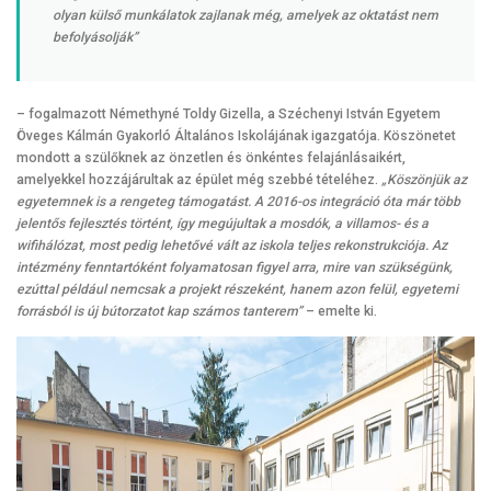
olyan külső munkálatok zajlanak még, amelyek az oktatást nem
befolyásolják”
– fogalmazott Némethyné Toldy Gizella, a Széchenyi István Egyetem
Öveges Kálmán Gyakorló Általános Iskolájának igazgatója. Köszönetet
mondott a szülőknek az önzetlen és önkéntes felajánlásaikért,
amelyekkel hozzájárultak az épület még szebbé tételéhez.
„Köszönjük az
egyetemnek is a rengeteg támogatást. A 2016-os integráció óta már több
jelentős fejlesztés történt, így megújultak a mosdók, a villamos- és a
wifihálózat, most pedig lehetővé vált az iskola teljes rekonstrukciója. Az
intézmény fenntartóként folyamatosan figyel arra, mire van szükségünk,
ezúttal például nemcsak a projekt részeként, hanem azon felül, egyetemi
forrásból is új bútorzatot kap számos tanterem”
– emelte ki.