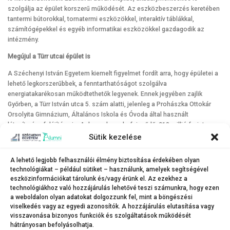
szolgálja az épület korszerű működését. Az eszközbeszerzés keretében
tantermi bútorokkal, tornatermi eszközökkel, interaktív táblákkal,
számítógépekkel és egyéb informatikai eszközökkel gazdagodik az
intézmény.
Megújul a Türr utcai épület is
A Széchenyi István Egyetem kiemelt figyelmet fordít arra, hogy épületei a
lehető legkorszerűbbek, a fenntarthatóságot szolgálva
energiatakarékosan működtethetők legyenek. Ennek jegyében zajlik
Győrben, a Türr István utca 5. szám alatti, jelenleg a Prohászka Ottokár
Orsolyita Gimnázium, Általános Iskola és Óvoda által használt
létesítmény felújítása is. A decemberre befejeződő, 210 millió forint
európai uniós támogatásból megvalósuló kivitelezés részeként a
Sütik kezelése
homlokzat hőszigetelést, a lapos tető hő- és vízszigetelést kap. Emellett
kicserélik a homlokzati nyílászárókat és a radiátorokat, valamint
A lehető legjobb felhasználói élmény biztosítása érdekében olyan
napelemes rendszert szerelnek fel. Az épület a munkálatok idején is
technológiákat – például sütiket – használunk, amelyek segítségével
biztonságosan használható, az egyetem türelmet és megértést kér az
eszközinformációkat tárolunk és/vagy érünk el. Az ezekhez a
érintett tanulóktól, munkatársaktól, szülőktől az esetleges
technológiákhoz való hozzájárulás lehetővé teszi számunkra, hogy ezen
kellemetlenségek miatt.
a weboldalon olyan adatokat dolgozzunk fel, mint a böngészési
viselkedés vagy az egyedi azonosítók. A hozzájárulás elutasítása vagy
visszavonása bizonyos funkciók és szolgáltatások működését
hátrányosan befolyásolhatja.